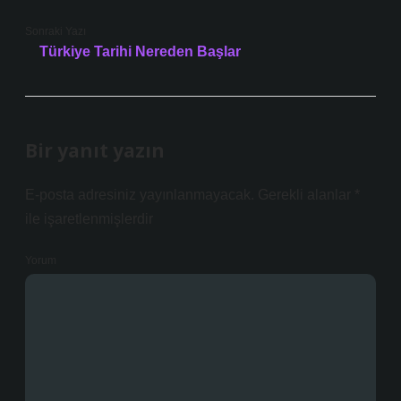
Sonraki Yazı
Türkiye Tarihi Nereden Başlar
Bir yanıt yazın
E-posta adresiniz yayınlanmayacak.
Gerekli alanlar
*
ile işaretlenmişlerdir
Yorum