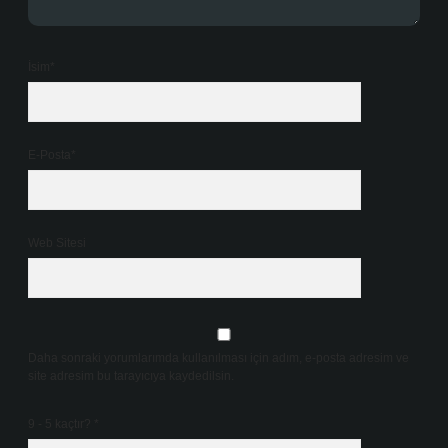
İsim*
E-Posta*
Web Sitesi
Daha sonraki yorumlarımda kullanılması için adım, e-posta adresim ve
site adresim bu tarayıcıya kaydedilsin.
9 - 5 kaçtır?
*