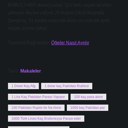
RMB/3,7 ABD doları) sahip. Çin’deki asgari ücretler
artmaya devam ediyor. 20 Kasım 2024 itibarıyla
Şanghay, 31 eyalet arasında ikinci en yüksek aylık
asgari ücrete sahip.
Tavsiyeli Bağlantılar:
Öğeler Nasıl Ayrılır
Tarih:
Makaleler
1 Dolar Kaç Afg
1 dolar kaç Pakistan Rublesi
1 Lira Kaç Pakistan Parası Yapıyor
100 kaç para alınır
100 Pakistan Rupisi ile Ne Alınır
1000 kaç Pakistan par
1000 Türk Lirası Kaç Endonezya Parası eder