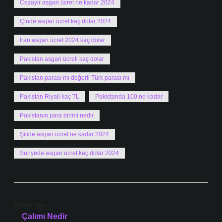
Cezayir asgari ücret ne kadar 2024
Çinde asgari ücret kaç dolar 2024
İran asgari ücret 2024 kaç dolar
Pakistan asgari ücreti kaç dolar
Pakistan parası mı değerli Türk parası mı
Pakistan Riyali kaç TL
Pakistanda 100 ne kadar
Pakistanın para birimi nedir
Şilide asgari ücret ne kadar 2024
Suriyede asgari ücret kaç dolar 2024
Önceki Yazı
Çalımı Nedir