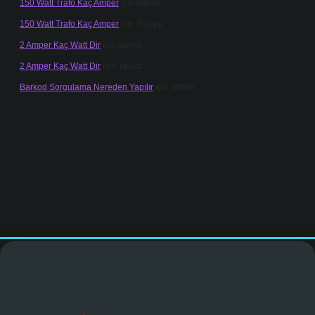
150 Watt Trafo Kaç Amper
için
admin
150 Watt Trafo Kaç Amper
için
Güneş
2 Amper Kaç Watt Dir
için
admin
2 Amper Kaç Watt Dir
için
Yavuz
Barkod Sorgulama Nereden Yapılır
için
admin
.net