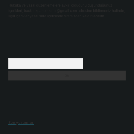
Hukuka ve yasal düzenlemelere aykırı olduğunu düşündüğünüz
içerikleri,
backlinkpanelicomtr@gmail.com
adresine bildirmeniz halinde,
ilgili içerikler yasal süre içerisinde sitemizden kaldırılacaktır.
Arama
Son yorumlar