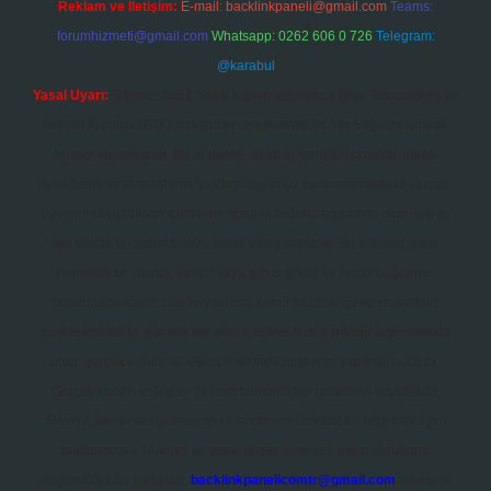
Reklam ve İletişim:
E-mail:
backlinkpaneli@gmail.com
Teams:
forumhizmeti@gmail.com
Whatsapp: 0262 606 0 726
Telegram:
@karabul
Yasal Uyarı:
Sitemiz, 5651 Sayılı Kanun gereğince Bilgi Teknolojileri ve
İletişim Kurumu (BTK) tarafından onaylanmış bir Yer Sağlayıcı olarak
hizmet vermektedir. Bu nedenle, sitedeki içerikleri proaktif olarak
denetleme veya araştırma yükümlülüğümüz bulunmamaktadır. Ancak,
üyelerimiz yazdıkları içeriklerin sorumluluğunu taşımakta olup, siteye
üye olarak bu sorumluluğu kabul etmiş sayılırlar. Bu internet sitesi,
herhangi bir marka, kurum veya şahıs şirketi ile hiçbir bağlantısı
bulunmamaktadır. Sitede yalnızca kendi hazırladığımız makaleler
paylaşılmaktadır. Burada yer alan içerikler haber niteliği taşımamakta
olup, gerçek kurum ve kişiler hakkında paylaşım yapılmamaktadır.
Gerçek kurum ve kişiler ile isim benzerlikleri tamamen tesadüfidir.
Sitemiz, kar amacı gütmeyen ve tamamen ücretsiz bir bilgi paylaşım
platformudur. Hukuka ve yasal düzenlemelere aykırı olduğunu
düşündüğünüz içerikleri,
backlinkpanelicomtr@gmail.com
adresine