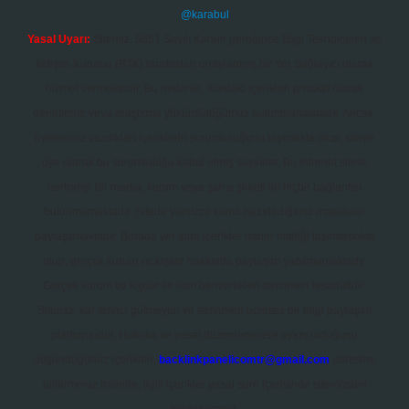
@karabul
Yasal Uyarı:
Sitemiz, 5651 Sayılı Kanun gereğince Bilgi Teknolojileri ve
İletişim Kurumu (BTK) tarafından onaylanmış bir Yer Sağlayıcı olarak
hizmet vermektedir. Bu nedenle, sitedeki içerikleri proaktif olarak
denetleme veya araştırma yükümlülüğümüz bulunmamaktadır. Ancak,
üyelerimiz yazdıkları içeriklerin sorumluluğunu taşımakta olup, siteye
üye olarak bu sorumluluğu kabul etmiş sayılırlar. Bu internet sitesi,
herhangi bir marka, kurum veya şahıs şirketi ile hiçbir bağlantısı
bulunmamaktadır. Sitede yalnızca kendi hazırladığımız makaleler
paylaşılmaktadır. Burada yer alan içerikler haber niteliği taşımamakta
olup, gerçek kurum ve kişiler hakkında paylaşım yapılmamaktadır.
Gerçek kurum ve kişiler ile isim benzerlikleri tamamen tesadüfidir.
Sitemiz, kar amacı gütmeyen ve tamamen ücretsiz bir bilgi paylaşım
platformudur. Hukuka ve yasal düzenlemelere aykırı olduğunu
düşündüğünüz içerikleri,
backlinkpanelicomtr@gmail.com
adresine
bildirmeniz halinde, ilgili içerikler yasal süre içerisinde sitemizden