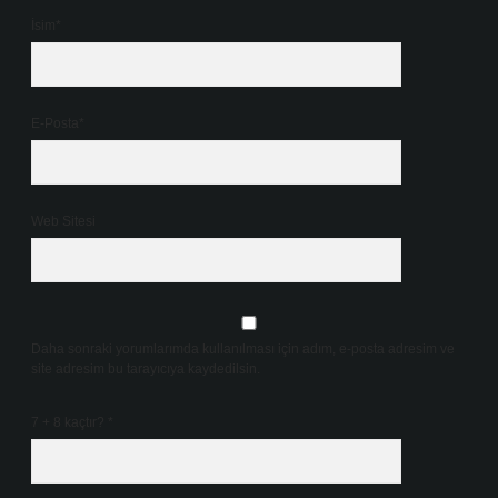
İsim*
E-Posta*
Web Sitesi
Daha sonraki yorumlarımda kullanılması için adım, e-posta adresim ve
site adresim bu tarayıcıya kaydedilsin.
7 + 8 kaçtır?
*