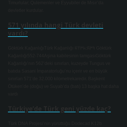
Timurlular; Qulemenler ve Eyyubiler de Mısır’da
devletler kurdular.
571 yılında hangi Türk devleti
vardı?
Göktürk KağanlığıTürk Kağanlığı 𐰚𐰇𐰜:𐱅𐰇𐰼𐰰 Göktürk
Kağanlığı552-744Aşina kabilesinin tamgasıGöktürk
Kağanlığı’nın 562’deki sınırları, kuzeyde Tungus ve
batıda Sasani İmparatorluğu’nu içerir ve en büyük
sınırları 571’de 32.000 kilometrekaredir. Başkent
Ötüken’de (doğu) ve Suyab’da (batı) 13 başka hat daha
vardı
Türkiye’de Türk geni yüzde kaç?
Türk DNA Projesi’nin yürüttüğü Dodecad K12b