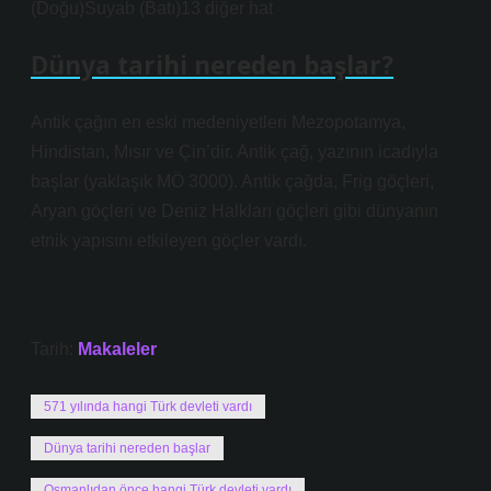
(Doğu)Suyab (Batı)13 diğer hat
Dünya tarihi nereden başlar?
Antik çağın en eski medeniyetleri Mezopotamya,
Hindistan, Mısır ve Çin’dir. Antik çağ, yazının icadıyla
başlar (yaklaşık MÖ 3000). Antik çağda, Frig göçleri,
Aryan göçleri ve Deniz Halkları göçleri gibi dünyanın
etnik yapısını etkileyen göçler vardı.
Tarih:
Makaleler
571 yılında hangi Türk devleti vardı
Dünya tarihi nereden başlar
Osmanlıdan önce hangi Türk devleti vardı