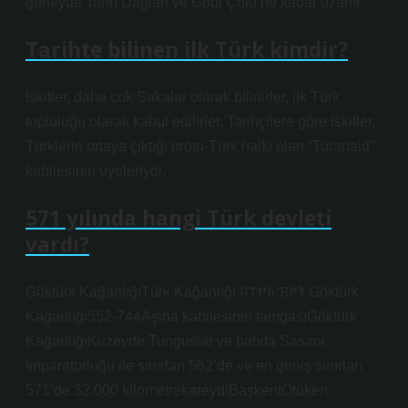
güneyde Tanrı Dağları ve Gobi Çölü’ne kadar uzanır.
Tarihte bilinen ilk Türk kimdir?
İskitler, daha çok Sakalar olarak bilinirler, ilk Türk
topluluğu olarak kabul edilirler. Tarihçilere göre İskitler,
Türklerin ortaya çıktığı proto-Türk halkı olan “Turanaid”
kabilesinin üyeleriydi.
571 yılında hangi Türk devleti
vardı?
Göktürk KağanlığıTürk Kağanlığı 𐰚𐰇𐰜:𐱅𐰇𐰼𐰰 Göktürk
Kağanlığı552-744Aşina kabilesinin tamgasıGöktürk
KağanlığıKuzeyde Tunguslar ve batıda Sasani
İmparatorluğu ile sınırları 562’de ve en geniş sınırları
571’de 32.000 kilometrekareydiBaşkentÖtüken