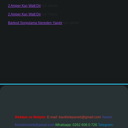
2 Amper Kaç Watt Dir
için
admin
2 Amper Kaç Watt Dir
için
Yavuz
Barkod Sorgulama Nereden Yapılır
için
admin
ir.net
Reklam ve İletişim:
E-mail:
backlinkpaneli@gmail.com
Teams:
forumhizmeti@gmail.com
Whatsapp: 0262 606 0 726
Telegram: