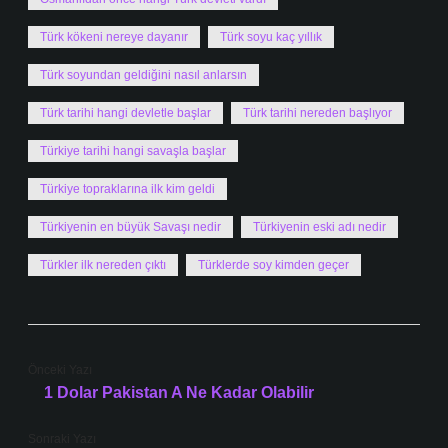
Türk kökeni nereye dayanır
Türk soyu kaç yıllık
Türk soyundan geldiğini nasıl anlarsın
Türk tarihi hangi devletle başlar
Türk tarihi nereden başlıyor
Türkiye tarihi hangi savaşla başlar
Türkiye topraklarına ilk kim geldi
Türkiyenin en büyük Savaşı nedir
Türkiyenin eski adı nedir
Türkler ilk nereden çıktı
Türklerde soy kimden geçer
Önceki Yazı
1 Dolar Pakistan A Ne Kadar Olabilir
Sonraki Yazı