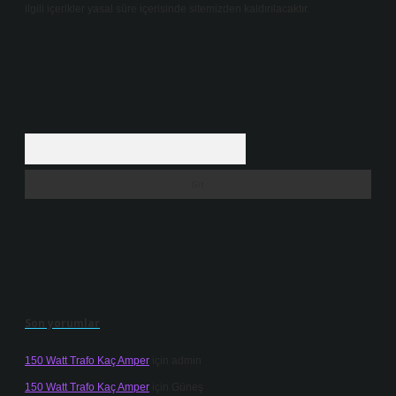
ilgili içerikler yasal süre içerisinde sitemizden kaldırılacaktır.
Arama
Son yorumlar
150 Watt Trafo Kaç Amper
için
admin
150 Watt Trafo Kaç Amper
için
Güneş