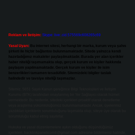
Reklam ve İletişim:
Skype: live:.cid.575569c608265c69
Yasal Uyarı:
Bu internet sitesi, herhangi bir marka, kurum veya şahıs
şirketi ile hiçbir bağlantısı bulunmamaktadır. Sitede yalnızca kendi
hazırladığımız makaleler paylaşılmaktadır. Burada yer alan içerikler
haber niteliği taşımamakta olup, gerçek kurum ve kişiler hakkında
paylaşım yapılmamaktadır. Gerçek kurum ve kişiler ile isim
benzerlikleri tamamen tesadüfidir. Sitemizdeki bilgiler taslak
halindedir ve tavsiye niteliği taşımazlar.
Sitemiz, 5651 Sayılı Kanun gereğince Bilgi Teknolojileri ve İletişim
Kurumu (BTK) tarafından onaylanmış bir Yer Sağlayıcı olarak hizmet
vermektedir. Bu nedenle, sitedeki içerikleri proaktif olarak denetleme
veya araştırma yükümlülüğümüz bulunmamaktadır. Ancak, üyelerimiz
yazdıkları içeriklerin sorumluluğunu taşımakta olup, siteye üye olarak bu
sorumluluğu kabul etmiş sayılırlar.
Hukuka ve yasal düzenlemelere aykırı olduğunu düşündüğünüz
içerikleri,
backlinkpanelicomtr@gmail.com
adresine bildirmeniz halinde,