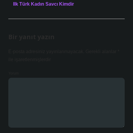
Ilk Türk Kadın Savcı Kimdir
Bir yanıt yazın
E-posta adresiniz yayınlanmayacak.
Gerekli alanlar
*
ile işaretlenmişlerdir
Yorum