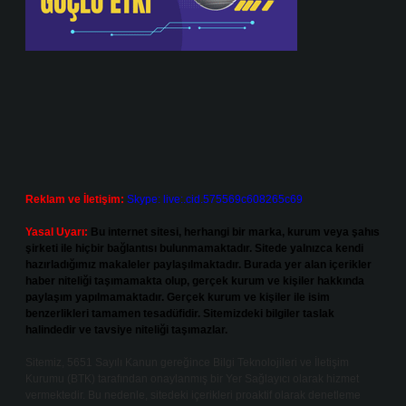
Reklam ve İletişim:
Skype: live:.cid.575569c608265c69
Yasal Uyarı:
Bu internet sitesi, herhangi bir marka, kurum veya şahıs
şirketi ile hiçbir bağlantısı bulunmamaktadır. Sitede yalnızca kendi
hazırladığımız makaleler paylaşılmaktadır. Burada yer alan içerikler
haber niteliği taşımamakta olup, gerçek kurum ve kişiler hakkında
paylaşım yapılmamaktadır. Gerçek kurum ve kişiler ile isim
benzerlikleri tamamen tesadüfidir. Sitemizdeki bilgiler taslak
halindedir ve tavsiye niteliği taşımazlar.
Sitemiz, 5651 Sayılı Kanun gereğince Bilgi Teknolojileri ve İletişim
Kurumu (BTK) tarafından onaylanmış bir Yer Sağlayıcı olarak hizmet
vermektedir. Bu nedenle, sitedeki içerikleri proaktif olarak denetleme