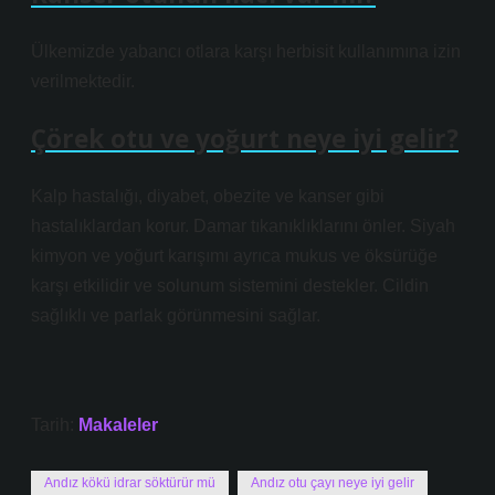
Ülkemizde yabancı otlara karşı herbisit kullanımına izin
verilmektedir.
Çörek otu ve yoğurt neye iyi gelir?
Kalp hastalığı, diyabet, obezite ve kanser gibi
hastalıklardan korur. Damar tıkanıklıklarını önler. Siyah
kimyon ve yoğurt karışımı ayrıca mukus ve öksürüğe
karşı etkilidir ve solunum sistemini destekler. Cildin
sağlıklı ve parlak görünmesini sağlar.
Tarih:
Makaleler
Andız kökü idrar söktürür mü
Andız otu çayı neye iyi gelir