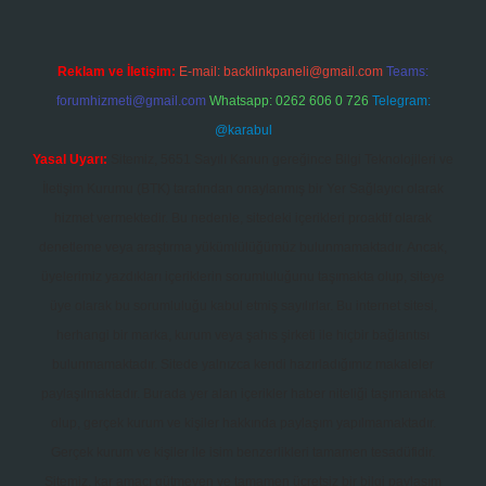
Reklam ve İletişim:
E-mail:
backlinkpaneli@gmail.com
Teams:
forumhizmeti@gmail.com
Whatsapp: 0262 606 0 726
Telegram:
@karabul
Yasal Uyarı:
Sitemiz, 5651 Sayılı Kanun gereğince Bilgi Teknolojileri ve
İletişim Kurumu (BTK) tarafından onaylanmış bir Yer Sağlayıcı olarak
hizmet vermektedir. Bu nedenle, sitedeki içerikleri proaktif olarak
denetleme veya araştırma yükümlülüğümüz bulunmamaktadır. Ancak,
üyelerimiz yazdıkları içeriklerin sorumluluğunu taşımakta olup, siteye
üye olarak bu sorumluluğu kabul etmiş sayılırlar. Bu internet sitesi,
herhangi bir marka, kurum veya şahıs şirketi ile hiçbir bağlantısı
bulunmamaktadır. Sitede yalnızca kendi hazırladığımız makaleler
paylaşılmaktadır. Burada yer alan içerikler haber niteliği taşımamakta
olup, gerçek kurum ve kişiler hakkında paylaşım yapılmamaktadır.
Gerçek kurum ve kişiler ile isim benzerlikleri tamamen tesadüfidir.
Sitemiz, kar amacı gütmeyen ve tamamen ücretsiz bir bilgi paylaşım