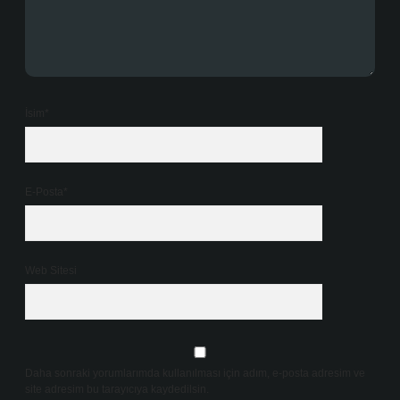
İsim*
E-Posta*
Web Sitesi
Daha sonraki yorumlarımda kullanılması için adım, e-posta adresim ve
site adresim bu tarayıcıya kaydedilsin.