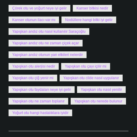
Çörek otu ve yoğurt neye iyi gelir
Kanser bitkisi nedir
Kanser otunun ilacı var mı
Nodüllere hangi bitki iyi gelir
Yapışkan andız otu nasıl kullanılır Saraçoğlu
Yapışkan andız otu ne zaman çiçek açar
Yapışkan andız otunun yan etkileri nelerdir
Yapışkan otu alerjisi nedir
Yapışkan otu çayı içilir mi
Yapışkan otu çiğ yenir mi
Yapışkan otu cilde nasıl uygulanır
Yapışkan otu faydaları neye iyi gelir
Yapışkan otu nasıl yenilir
Yapışkan otu ne zaman toplanır
Yapışkan otu nerede bulunur
Yoğurt otu hangi hastalıklara iyidir