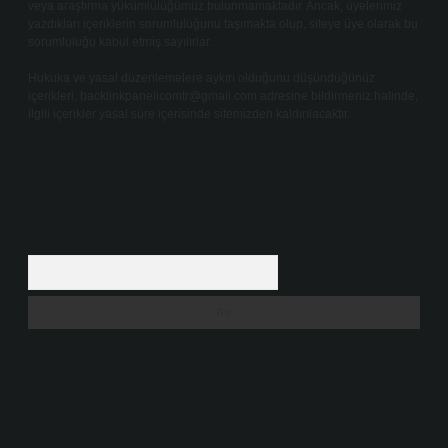
veya araştırma yükümlülüğümüz bulunmamaktadır. Ancak, üyelerimiz
yazdıkları içeriklerin sorumluluğunu taşımakta olup, siteye üye olarak bu
sorumluluğu kabul etmiş sayılırlar.
Hukuka ve yasal düzenlemelere aykırı olduğunu düşündüğünüz
içerikleri,
backlinkpanelicomtr@gmail.com
adresine bildirmeniz halinde,
ilgili içerikler yasal süre içerisinde sitemizden kaldırılacaktır.
Arama