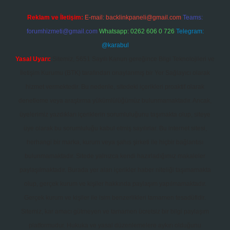
Reklam ve İletişim:
E-mail:
backlinkpaneli@gmail.com
Teams:
forumhizmeti@gmail.com
Whatsapp: 0262 606 0 726
Telegram:
@karabul
Yasal Uyarı:
Sitemiz, 5651 Sayılı Kanun gereğince Bilgi Teknolojileri ve
İletişim Kurumu (BTK) tarafından onaylanmış bir Yer Sağlayıcı olarak
hizmet vermektedir. Bu nedenle, sitedeki içerikleri proaktif olarak
denetleme veya araştırma yükümlülüğümüz bulunmamaktadır. Ancak,
üyelerimiz yazdıkları içeriklerin sorumluluğunu taşımakta olup, siteye
üye olarak bu sorumluluğu kabul etmiş sayılırlar. Bu internet sitesi,
herhangi bir marka, kurum veya şahıs şirketi ile hiçbir bağlantısı
bulunmamaktadır. Sitede yalnızca kendi hazırladığımız makaleler
paylaşılmaktadır. Burada yer alan içerikler haber niteliği taşımamakta
olup, gerçek kurum ve kişiler hakkında paylaşım yapılmamaktadır.
Gerçek kurum ve kişiler ile isim benzerlikleri tamamen tesadüfidir.
Sitemiz, kar amacı gütmeyen ve tamamen ücretsiz bir bilgi paylaşım
platformudur. Hukuka ve yasal düzenlemelere aykırı olduğunu