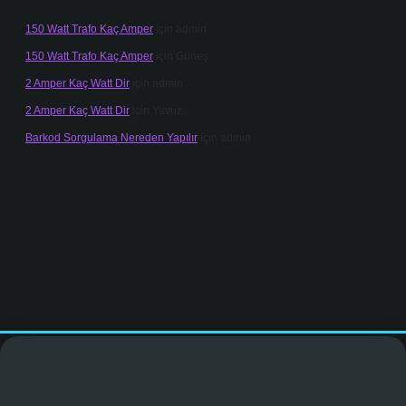
150 Watt Trafo Kaç Amper
için
admin
150 Watt Trafo Kaç Amper
için
Güneş
2 Amper Kaç Watt Dir
için
admin
2 Amper Kaç Watt Dir
için
Yavuz
Barkod Sorgulama Nereden Yapılır
için
admin
ogir.net