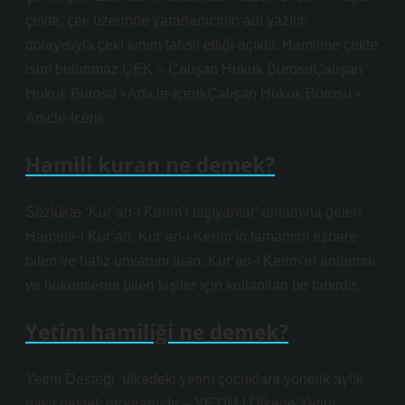
çekte, çek üzerinde yararlanıcının adı yazılır;
dolayısıyla çeki kimin tahsil ettiği açıktır. Hamiline çekte
isim bulunmaz.ÇEK – Çalışan Hukuk BürosuÇalışan
Hukuk Bürosu › Article-IcerikÇalışan Hukuk Bürosu ›
Article-Icerik
Hamili kuran ne demek?
Sözlükte ‘Kur’an-ı Kerim’i taşıyanlar’ anlamına gelen
Hamele-i Kur’an, Kur’an-ı Kerim’in tamamını ezbere
bilen ve hafız unvanını alan, Kur’an-ı Kerim’in anlamını
ve hükümlerini bilen kişiler için kullanılan bir tabirdir.
Yetim hamiliği ne demek?
Yetim Desteği, ülkedeki yetim çocuklara yönelik aylık
nakit destek programıdır – YETİM | Ülkede Yetim