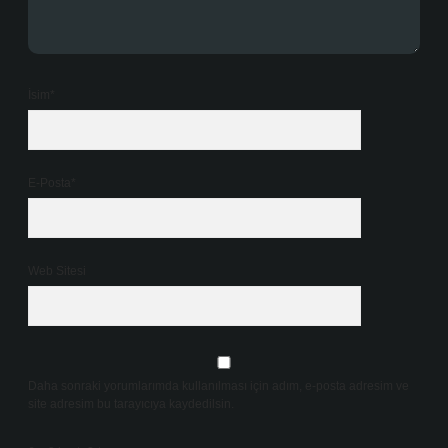
İsim*
E-Posta*
Web Sitesi
Daha sonraki yorumlarımda kullanılması için adım, e-posta adresim ve
site adresim bu tarayıcıya kaydedilsin.