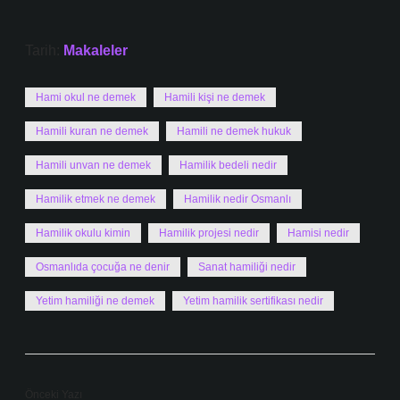
Tarih:
Makaleler
Hami okul ne demek
Hamili kişi ne demek
Hamili kuran ne demek
Hamili ne demek hukuk
Hamili unvan ne demek
Hamilik bedeli nedir
Hamilik etmek ne demek
Hamilik nedir Osmanlı
Hamilik okulu kimin
Hamilik projesi nedir
Hamisi nedir
Osmanlıda çocuğa ne denir
Sanat hamiliği nedir
Yetim hamiliği ne demek
Yetim hamilik sertifikası nedir
Önceki Yazı