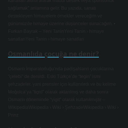
kanatları altına alarak maddi destek veya sponsorluk
sağlamak” anlamına gelir. Bu yazıda, sanatı
destekleyen himayelere örnekler vereceğim ve
günümüzde himaye üzerine düşünceler sunacağım. •
Furkan Bayrak – Yeni TaninYeni Tanin › himaye
sanatlarıYeni Tanin › himaye sanatları
Osmanlıda çocuğa ne denir?
Osmanlı İmparatorluğu’nda padişahların çocuklarına
“çelebi” de denirdi. Eski Türkçe’de “tegin” ismi
şehzadeler, yani prensler için kullanılırdı ve bu kelime
Moğolca’ya “tigid” olarak aktarılmış ve daha sonra
Osmanlı döneminde “yigit” olarak kullanılmıştır –
WikipediaWikipedia › Wiki › ŞehzadeWikipedia › Wiki ›
Prinz