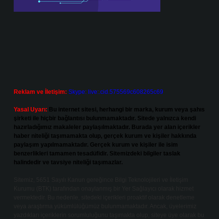
Reklam ve İletişim:
Skype: live:.cid.575569c608265c69
Yasal Uyarı:
Bu internet sitesi, herhangi bir marka, kurum veya şahıs
şirketi ile hiçbir bağlantısı bulunmamaktadır. Sitede yalnızca kendi
hazırladığımız makaleler paylaşılmaktadır. Burada yer alan içerikler
haber niteliği taşımamakta olup, gerçek kurum ve kişiler hakkında
paylaşım yapılmamaktadır. Gerçek kurum ve kişiler ile isim
benzerlikleri tamamen tesadüfidir. Sitemizdeki bilgiler taslak
halindedir ve tavsiye niteliği taşımazlar.
Sitemiz, 5651 Sayılı Kanun gereğince Bilgi Teknolojileri ve İletişim
Kurumu (BTK) tarafından onaylanmış bir Yer Sağlayıcı olarak hizmet
vermektedir. Bu nedenle, sitedeki içerikleri proaktif olarak denetleme
veya araştırma yükümlülüğümüz bulunmamaktadır. Ancak, üyelerimiz
yazdıkları içeriklerin sorumluluğunu taşımakta olup, siteye üye olarak bu