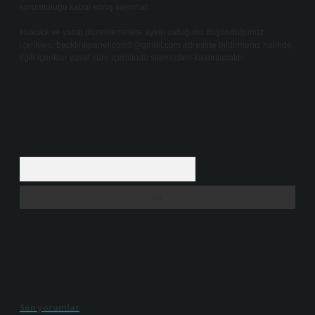
sorumluluğu kabul etmiş sayılırlar.
Hukuka ve yasal düzenlemelere aykırı olduğunu düşündüğünüz
içerikleri,
backlinkpanelicomtr@gmail.com
adresine bildirmeniz halinde,
ilgili içerikler yasal süre içerisinde sitemizden kaldırılacaktır.
Arama
Son yorumlar