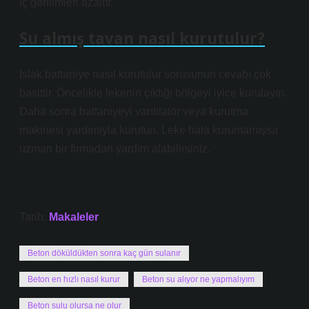
iç gerilimleri azaltır.
Su almış tavan nasıl kurutulur?
Islak battaniye nasıl kurutulur sorusunun cevabı çok
basittir. Öncelikle lekenin çıktığı bölgeyi iyice kurulayın.
Daha sonra battaniyeyi vantilatör veya kurutma
makinesi yardımıyla kurutun. Leke hala kurumamışsa
uzman bir firmadan yardım alabilirsiniz.
Tarih:
Makaleler
Beton döküldükten sonra kaç gün sulanır
Beton en hızlı nasıl kurur
Beton su alıyor ne yapmalıyım
Beton sulu olursa ne olur