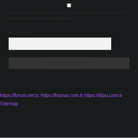
Daha sonraki yorumlarımda kullanılması için adım, e-posta adresim ve
site adresim bu tarayıcıya kaydedilsin.
6 + 2 kaçtır?
*
https://forum.net.tc
https://framar.com.tr
https://dipu.com.tr
Sitemap