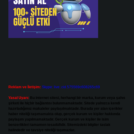
Reklam ve İletişim:
Skype: live:.cid.575569c608265c69
Yasal Uyarı:
Bu internet sitesi, herhangi bir marka, kurum veya şahıs
şirketi ile hiçbir bağlantısı bulunmamaktadır. Sitede yalnızca kendi
hazırladığımız makaleler paylaşılmaktadır. Burada yer alan içerikler
haber niteliği taşımamakta olup, gerçek kurum ve kişiler hakkında
paylaşım yapılmamaktadır. Gerçek kurum ve kişiler ile isim
benzerlikleri tamamen tesadüfidir. Sitemizdeki bilgiler taslak
halindedir ve tavsiye niteliği taşımazlar.