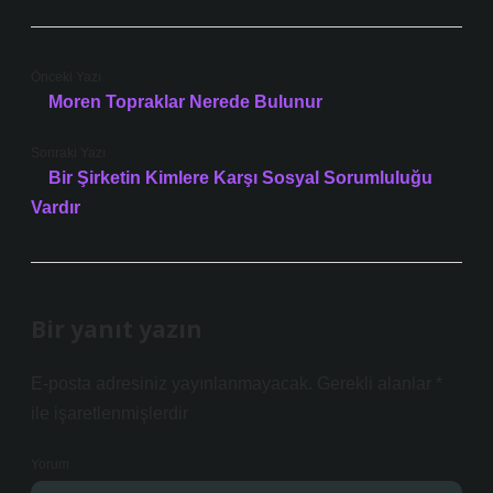
Önceki Yazı
Moren Topraklar Nerede Bulunur
Sonraki Yazı
Bir Şirketin Kimlere Karşı Sosyal Sorumluluğu
Vardır
Bir yanıt yazın
E-posta adresiniz yayınlanmayacak.
Gerekli alanlar
*
ile işaretlenmişlerdir
Yorum