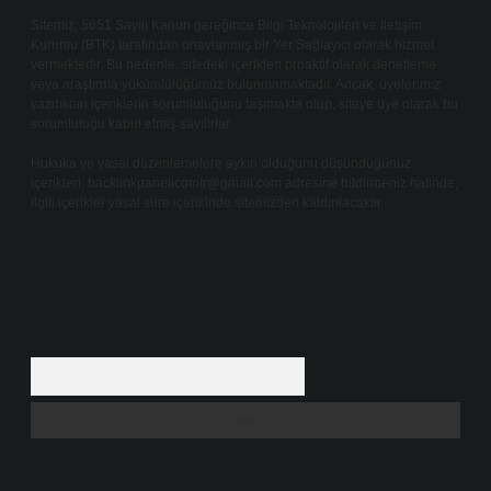
Sitemiz, 5651 Sayılı Kanun gereğince Bilgi Teknolojileri ve İletişim
Kurumu (BTK) tarafından onaylanmış bir Yer Sağlayıcı olarak hizmet
vermektedir. Bu nedenle, sitedeki içerikleri proaktif olarak denetleme
veya araştırma yükümlülüğümüz bulunmamaktadır. Ancak, üyelerimiz
yazdıkları içeriklerin sorumluluğunu taşımakta olup, siteye üye olarak bu
sorumluluğu kabul etmiş sayılırlar.
Hukuka ve yasal düzenlemelere aykırı olduğunu düşündüğünüz
içerikleri,
backlinkpanelicomtr@gmail.com
adresine bildirmeniz halinde,
ilgili içerikler yasal süre içerisinde sitemizden kaldırılacaktır.
Arama