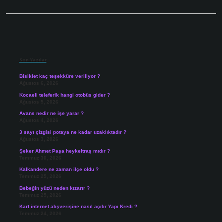
Sidebar
Son Yazılar
Bisiklet kaç teşekküre veriliyor ?
Ağustos 6, 2026
Kocaeli teleferik hangi otobüs gider ?
Ağustos 5, 2026
Avans nedir ne işe yarar ?
Ağustos 4, 2026
3 sayı çizgisi potaya ne kadar uzaklıktadır ?
Ağustos 3, 2026
Şeker Ahmet Paşa heykeltraş mıdır ?
Temmuz 30, 2026
Kalkandere ne zaman ilçe oldu ?
Temmuz 25, 2026
Bebeğin yüzü neden kızarır ?
Temmuz 25, 2026
Kart internet alışverişine nasıl açılır Yapı Kredi ?
Temmuz 24, 2026