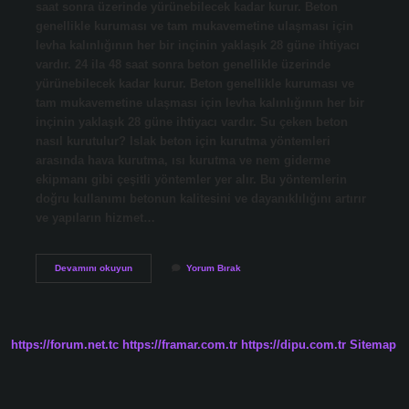
saat sonra üzerinde yürünebilecek kadar kurur. Beton
genellikle kuruması ve tam mukavemetine ulaşması için
levha kalınlığının her bir inçinin yaklaşık 28 güne ihtiyacı
vardır. 24 ila 48 saat sonra beton genellikle üzerinde
yürünebilecek kadar kurur. Beton genellikle kuruması ve
tam mukavemetine ulaşması için levha kalınlığının her bir
inçinin yaklaşık 28 güne ihtiyacı vardır. Su çeken beton
nasıl kurutulur? Islak beton için kurutma yöntemleri
arasında hava kurutma, ısı kurutma ve nem giderme
ekipmanı gibi çeşitli yöntemler yer alır. Bu yöntemlerin
doğru kullanımı betonun kalitesini ve dayanıklılığını artırır
ve yapıların hizmet…
Su
Devamını okuyun
Yorum Bırak
Alan
Beton
Ne
Zaman
Kurur
https://forum.net.tc
https://framar.com.tr
https://dipu.com.tr
Sitemap