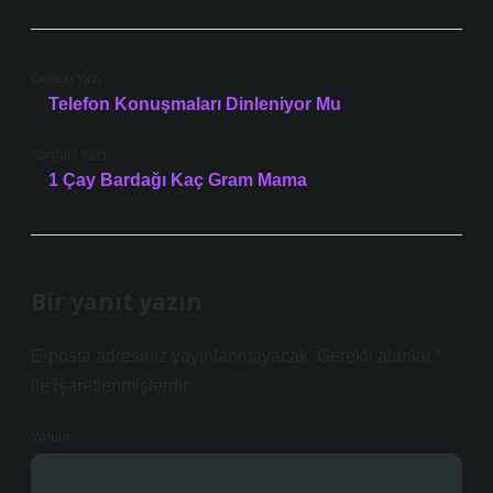
Önceki Yazı
Telefon Konuşmaları Dinleniyor Mu
Sonraki Yazı
1 Çay Bardağı Kaç Gram Mama
Bir yanıt yazın
E-posta adresiniz yayınlanmayacak.
Gerekli alanlar
*
ile işaretlenmişlerdir
Yorum