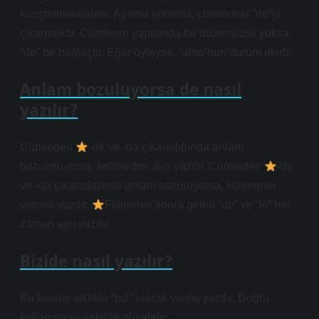
karıştırılmamalıdır. Ayırma yöntemi, cümledeki “de”yi
çıkarmaktır. Cümlenin yapısında bir düzensizlik yoksa,
“de” bir bağlaçtır. Eğer öyleyse, “also”nun durum ekidir.
Anlam bozuluyorsa de nasıl
yazılır?
Cümleden
-de ve -da çıkarıldığında anlam
bozulmuyorsa, kelimeden ayrı yazılır. Cümleden
-de
ve -da çıkarıldığında anlam bozuluyorsa, kelimenin
yanına yazılır.
Fiillerden sonra gelen “de” ve “ki” her
zaman ayrı yazılır.
Bizide nasıl yazılır?
Bu kelime sıklıkla “biz” olarak yanlış yazılır. Doğru
kullanımı şu şekilde olmalıdır: