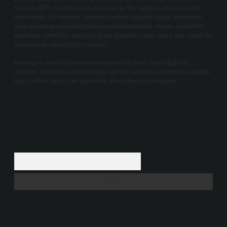
Kurumu (BTK) tarafından onaylanmış bir Yer Sağlayıcı olarak hizmet
vermektedir. Bu nedenle, sitedeki içerikleri proaktif olarak denetleme
veya araştırma yükümlülüğümüz bulunmamaktadır. Ancak, üyelerimiz
yazdıkları içeriklerin sorumluluğunu taşımakta olup, siteye üye olarak bu
sorumluluğu kabul etmiş sayılırlar.
Hukuka ve yasal düzenlemelere aykırı olduğunu düşündüğünüz
içerikleri,
backlinkpanelicomtr@gmail.com
adresine bildirmeniz halinde,
ilgili içerikler yasal süre içerisinde sitemizden kaldırılacaktır.
Arama