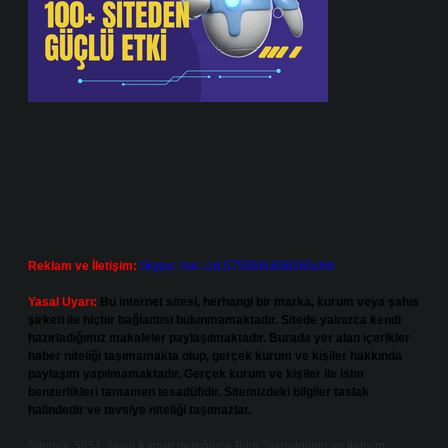
Reklam ve İletişim:
Skype: live:.cid.575569c608265c69
Yasal Uyarı:
Bu internet sitesi, herhangi bir marka, kurum veya şahıs
şirketi ile hiçbir bağlantısı bulunmamaktadır. Sitede yalnızca kendi
hazırladığımız makaleler paylaşılmaktadır. Burada yer alan içerikler
haber niteliği taşımamakta olup, gerçek kurum ve kişiler hakkında
paylaşım yapılmamaktadır. Gerçek kurum ve kişiler ile isim
benzerlikleri tamamen tesadüfidir. Sitemizdeki bilgiler taslak
halindedir ve tavsiye niteliği taşımazlar.
Sitemiz, 5651 Sayılı Kanun gereğince Bilgi Teknolojileri ve İletişim