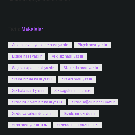
Tarih:
Makaleler
Anlam bozuluyorsa de nasıl yazılır
Birçok nasıl yazılır
Bizide nasıl yazılır
İyi ki siz nasıl yazılır
Saçma sapan nasıl yazılır
Siz bir de nasıl yazılır
Siz de biz de nasıl yazılır
Siz eki nasıl yazılır
Siz hala nasıl yazılır
Siz sağolun ne demek
Sizde iyi ki varsınız nasıl yazılır
Sizde sağolun nasıl yazılır
Sizde yazarken de ayrı mı
Sizide mi sizi de mi
Sizki nasıl yazılır TDK
Sizlerde nasıl yazılır TDK