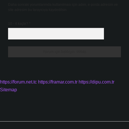
Daha sonraki yorumlarımda kullanılması için adım, e-posta adresim ve
site adresim bu tarayıcıya kaydedilsin.
10 - 4 kaçtır?
*
https://forum.net.tc
https://framar.com.tr
https://dipu.com.tr
Sitemap