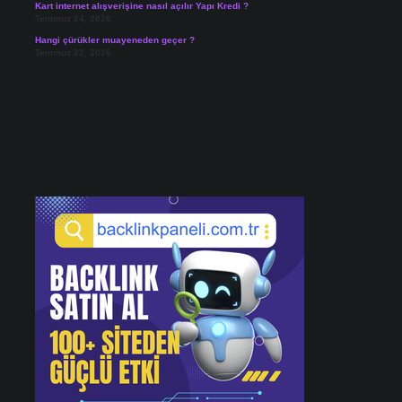
Kart internet alışverişine nasıl açılır Yapı Kredi ?
Temmuz 24, 2026
Hangi çürükler muayeneden geçer ?
Temmuz 22, 2026