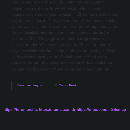
“De, da yerine ‘dahi’ sözcüğü kullanıldığında anlam
değişmiyorsa, bağlaçtır ve ayrı yazılmalıdır.” Anlam
değişiyorsa, ektir ve yanına yazılır.” 18 Temmuz 2020 Sizde
sağolun nasıl yazılır? “Teşekkür ederim” kelimesi sıklıkla
yanlış yazılır ve her iki yazımın da doğru olduğu varsayılır.
Ancak, teşekkür ederim kelimesinin yalnızca bir doğru
yazımı vardır. TDK’ya göre, kelimenin doğru yazımı
“teşekkür ederim” olarak ayrı yazılır. “Teşekkür ederim”
veya “teşekkür ederim” kelimesinin yazımı yanlıştır. Sizde
iyi ki varsınız nasıl yazılır? Bu kelimenin “Seni sahip
olmaktan mutluluk duyuyorum” olarak birleşik kullanımı
yanlıştır. Doğru yazımı “Seni sahip olmaktan mutluluk…
Sizlerde
Devamını okuyun
Yorum Bırak
Ayrı
Mı
https://forum.net.tc
https://framar.com.tr
https://dipu.com.tr
Sitemap