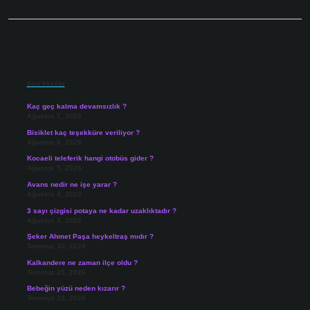
Sidebar
Son Yazılar
Kaç geç kalma devamsızlık ?
Ağustos 7, 2026
Bisiklet kaç teşekküre veriliyor ?
Ağustos 6, 2026
Kocaeli teleferik hangi otobüs gider ?
Ağustos 5, 2026
Avans nedir ne işe yarar ?
Ağustos 4, 2026
3 sayı çizgisi potaya ne kadar uzaklıktadır ?
Ağustos 3, 2026
Şeker Ahmet Paşa heykeltraş mıdır ?
Temmuz 30, 2026
Kalkandere ne zaman ilçe oldu ?
Temmuz 25, 2026
Bebeğin yüzü neden kızarır ?
Temmuz 25, 2026