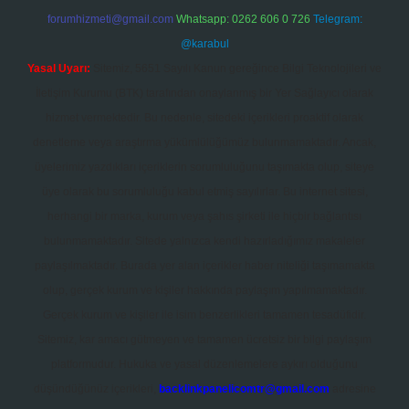
forumhizmeti@gmail.com
Whatsapp: 0262 606 0 726
Telegram:
@karabul
Yasal Uyarı:
Sitemiz, 5651 Sayılı Kanun gereğince Bilgi Teknolojileri ve
İletişim Kurumu (BTK) tarafından onaylanmış bir Yer Sağlayıcı olarak
hizmet vermektedir. Bu nedenle, sitedeki içerikleri proaktif olarak
denetleme veya araştırma yükümlülüğümüz bulunmamaktadır. Ancak,
üyelerimiz yazdıkları içeriklerin sorumluluğunu taşımakta olup, siteye
üye olarak bu sorumluluğu kabul etmiş sayılırlar. Bu internet sitesi,
herhangi bir marka, kurum veya şahıs şirketi ile hiçbir bağlantısı
bulunmamaktadır. Sitede yalnızca kendi hazırladığımız makaleler
paylaşılmaktadır. Burada yer alan içerikler haber niteliği taşımamakta
olup, gerçek kurum ve kişiler hakkında paylaşım yapılmamaktadır.
Gerçek kurum ve kişiler ile isim benzerlikleri tamamen tesadüfidir.
Sitemiz, kar amacı gütmeyen ve tamamen ücretsiz bir bilgi paylaşım
platformudur. Hukuka ve yasal düzenlemelere aykırı olduğunu
düşündüğünüz içerikleri,
backlinkpanelicomtr@gmail.com
adresine