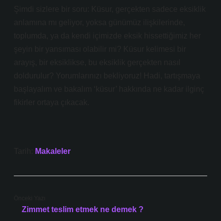
Şimdi sizlere bir soru: Küsur, gerçekten sadece eksiklik
anlamına mı geliyor, yoksa günümüz ilişkilerinde,
toplumda, ya da kendi içimizde eksik hissettiğimiz her
şeyin bir yansıması olabilir mi? Küsur kelimesi bir
arayış, bir eksiklikse, bu eksiklik gerçekten nasıl
doldurulur? Yorumlarınızı bekliyoruz! Hadi, tartışmaya
başlayalım ve bakalım ‘küsur’ hakkında ne kadar ilginç
fikirler ortaya çıkacak.
Tarih:
Makaleler
Önceki Yazı
Zimmet teslim etmek ne demek ?