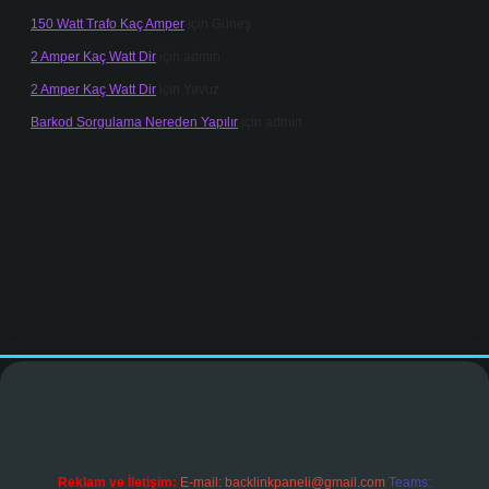
150 Watt Trafo Kaç Amper
için
Güneş
2 Amper Kaç Watt Dir
için
admin
2 Amper Kaç Watt Dir
için
Yavuz
Barkod Sorgulama Nereden Yapılır
için
admin
nogir.net
Reklam ve İletişim:
E-mail:
backlinkpaneli@gmail.com
Teams: