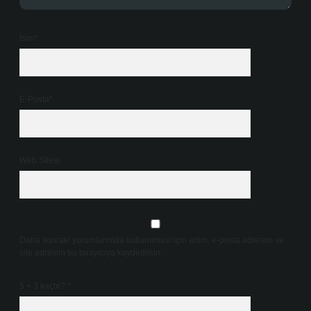
İsim*
E-Posta*
Web Sitesi
Daha sonraki yorumlarımda kullanılması için adım, e-posta adresim ve
site adresim bu tarayıcıya kaydedilsin.
5 + 3 kaçtır?
*