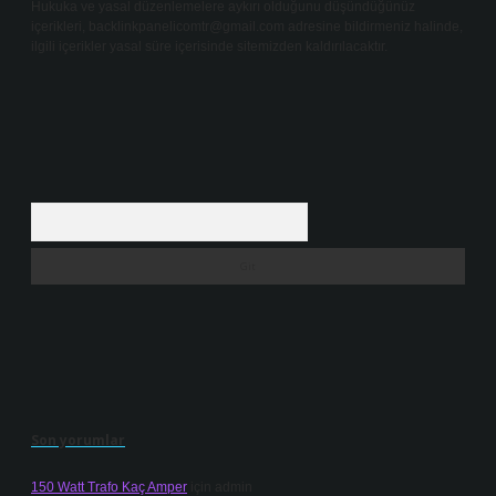
Hukuka ve yasal düzenlemelere aykırı olduğunu düşündüğünüz
içerikleri,
backlinkpanelicomtr@gmail.com
adresine bildirmeniz halinde,
ilgili içerikler yasal süre içerisinde sitemizden kaldırılacaktır.
Arama
Son yorumlar
150 Watt Trafo Kaç Amper
için
admin