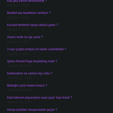
Kaç geç kalma devamsızlık ?
Ağustos 7, 2026
Bisiklet kaç teşekküre veriliyor ?
Ağustos 6, 2026
Kocaeli teleferik hangi otobüs gider ?
Ağustos 5, 2026
Avans nedir ne işe yarar ?
Ağustos 4, 2026
3 sayı çizgisi potaya ne kadar uzaklıktadır ?
Ağustos 3, 2026
Şeker Ahmet Paşa heykeltraş mıdır ?
Temmuz 30, 2026
Kalkandere ne zaman ilçe oldu ?
Temmuz 25, 2026
Bebeğin yüzü neden kızarır ?
Temmuz 25, 2026
Kart internet alışverişine nasıl açılır Yapı Kredi ?
Temmuz 24, 2026
Hangi çürükler muayeneden geçer ?