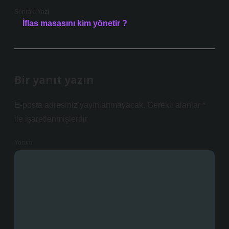
Sonraki Yazı
İflas masasını kim yönetir ?
Bir yanıt yazın
E-posta adresiniz yayınlanmayacak.
Gerekli alanlar
*
ile işaretlenmişlerdir
Yorum