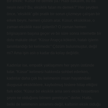
Bir erkek: “Küsur ne demek ya? Hadi bakalım, bu da
neyin nesi? Bu, eksiklik falan mı demek?” Her şeyden
önce, ‘eksiklik’ gibi pratik bir sorun çözmeye çalışan bir
erkek beyni, hemen çözüm arar. Küsur, eksiklikse, o
zaman eksiklik nasıl giderilir? O zaman hemen
bilgisayarın başına geçer ve bir süre sonra internette bir
dolu makale okur: “Küsur Arapça kökenli, hatalı işlerin
tanımlandığı bir kelimedir.” Çözüm bulunmuştur, değil
mi? Ama işin aslı o kadar da kolay değildir.
Kadınlar ise, empatik yaklaşımını her şeyin üstünde
tutar. “Küsur” kelimesi hakkında sohbet ederken,
kadınlar daha çok bu kelimenin insan hayatındaki
duygusal eksikliklere, kaybolmuş hislere hitap ettiğini
fark eder. “Küsur bir eksiklik ama seni eksik hissettiren
şeyin ne olduğunu bilmen gerekiyor,” derler. Hatta,
belki de kelimenin anlamını değil, kalbinin eksik olduğu