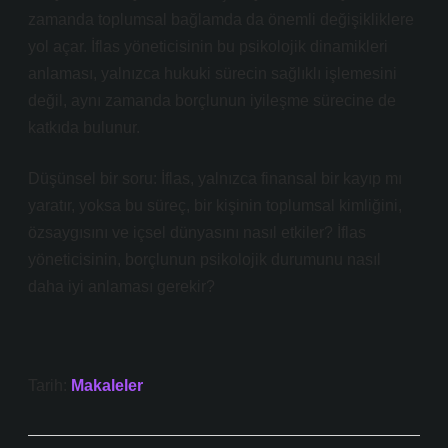
zamanda toplumsal bağlamda da önemli değişikliklere
yol açar. İflas yöneticisinin bu psikolojik dinamikleri
anlaması, yalnızca hukuki sürecin sağlıklı işlemesini
değil, aynı zamanda borçlunun iyileşme sürecine de
katkıda bulunur.
Düşünsel bir soru: İflas, yalnızca finansal bir kayıp mı
yaratır, yoksa bu süreç, bir kişinin toplumsal kimliğini,
özsaygısını ve içsel dünyasını nasıl etkiler? İflas
yöneticisinin, borçlunun psikolojik durumunu nasıl
daha iyi anlaması gerekir?
Tarih:
Makaleler