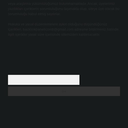
veya araştırma yükümlülüğümüz bulunmamaktadır. Ancak, üyelerimiz
yazdıkları içeriklerin sorumluluğunu taşımakta olup, siteye üye olarak bu
sorumluluğu kabul etmiş sayılırlar.
Hukuka ve yasal düzenlemelere aykırı olduğunu düşündüğünüz
içerikleri,
backlinkpanelicomtr@gmail.com
adresine bildirmeniz halinde,
ilgili içerikler yasal süre içerisinde sitemizden kaldırılacaktır.
Arama