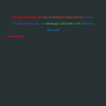
Reklam ve İletişim:
E-mail:
backlinkpaneli@gmail.com
Teams:
forumhizmeti@gmail.com
Whatsapp: 0262 606 0 726
Telegram:
@karabul
Yasal Uyarı:
Sitemiz, 5651 Sayılı Kanun gereğince Bilgi Teknolojileri ve
İletişim Kurumu (BTK) tarafından onaylanmış bir Yer Sağlayıcı olarak
hizmet vermektedir. Bu nedenle, sitedeki içerikleri proaktif olarak
denetleme veya araştırma yükümlülüğümüz bulunmamaktadır. Ancak,
üyelerimiz yazdıkları içeriklerin sorumluluğunu taşımakta olup, siteye
üye olarak bu sorumluluğu kabul etmiş sayılırlar. Bu internet sitesi,
herhangi bir marka, kurum veya şahıs şirketi ile hiçbir bağlantısı
bulunmamaktadır. Sitede yalnızca kendi hazırladığımız makaleler
paylaşılmaktadır. Burada yer alan içerikler haber niteliği taşımamakta
olup, gerçek kurum ve kişiler hakkında paylaşım yapılmamaktadır.
Gerçek kurum ve kişiler ile isim benzerlikleri tamamen tesadüfidir.