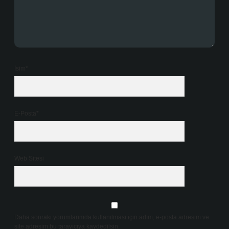
İsim*
E-Posta*
Web Sitesi
Daha sonraki yorumlarımda kullanılması için adım, e-posta adresim ve
site adresim bu tarayıcıya kaydedilsin.