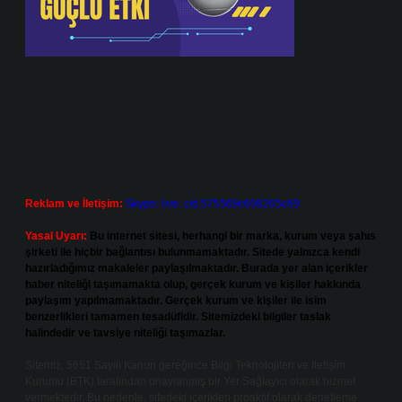
Reklam ve İletişim:
Skype: live:.cid.575569c608265c69
Yasal Uyarı:
Bu internet sitesi, herhangi bir marka, kurum veya şahıs
şirketi ile hiçbir bağlantısı bulunmamaktadır. Sitede yalnızca kendi
hazırladığımız makaleler paylaşılmaktadır. Burada yer alan içerikler
haber niteliği taşımamakta olup, gerçek kurum ve kişiler hakkında
paylaşım yapılmamaktadır. Gerçek kurum ve kişiler ile isim
benzerlikleri tamamen tesadüfidir. Sitemizdeki bilgiler taslak
halindedir ve tavsiye niteliği taşımazlar.
Sitemiz, 5651 Sayılı Kanun gereğince Bilgi Teknolojileri ve İletişim
Kurumu (BTK) tarafından onaylanmış bir Yer Sağlayıcı olarak hizmet
vermektedir. Bu nedenle, sitedeki içerikleri proaktif olarak denetleme