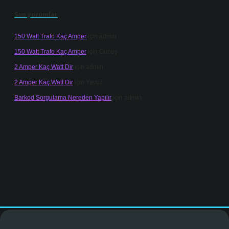
Son yorumlar
150 Watt Trafo Kaç Amper
için
admin
150 Watt Trafo Kaç Amper
için
Güneş
2 Amper Kaç Watt Dir
için
admin
2 Amper Kaç Watt Dir
için
Yavuz
Barkod Sorgulama Nereden Yapılır
için
admin
inogir.net