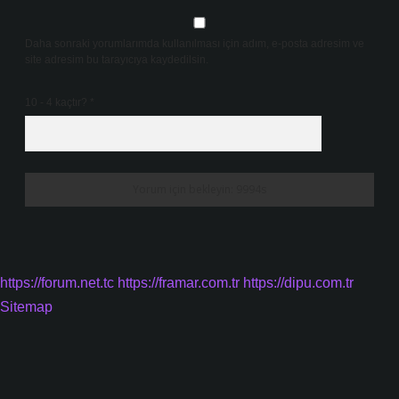
Daha sonraki yorumlarımda kullanılması için adım, e-posta adresim ve
site adresim bu tarayıcıya kaydedilsin.
10 - 4 kaçtır?
*
https://forum.net.tc
https://framar.com.tr
https://dipu.com.tr
Sitemap