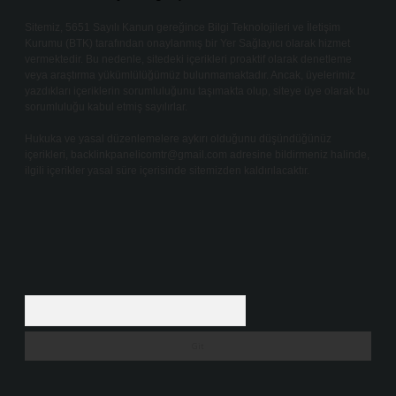
Sitemiz, 5651 Sayılı Kanun gereğince Bilgi Teknolojileri ve İletişim
Kurumu (BTK) tarafından onaylanmış bir Yer Sağlayıcı olarak hizmet
vermektedir. Bu nedenle, sitedeki içerikleri proaktif olarak denetleme
veya araştırma yükümlülüğümüz bulunmamaktadır. Ancak, üyelerimiz
yazdıkları içeriklerin sorumluluğunu taşımakta olup, siteye üye olarak bu
sorumluluğu kabul etmiş sayılırlar.
Hukuka ve yasal düzenlemelere aykırı olduğunu düşündüğünüz
içerikleri,
backlinkpanelicomtr@gmail.com
adresine bildirmeniz halinde,
ilgili içerikler yasal süre içerisinde sitemizden kaldırılacaktır.
Arama