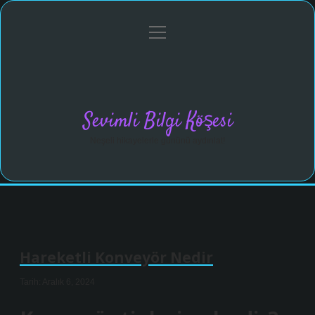
menüyü
Anasayfa
Gizlilik Politikası
Yasal Uyarı
aç
Hakkımızda
Sevimli Bilgi Köşesi
Neşeli hikayelerle gününü aydınlat!
Hareketli Konveyör Nedir
Tarih: Aralık 6, 2024