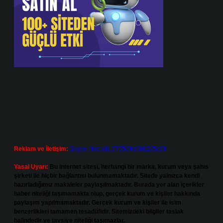
Reklam ve İletişim:
Skype: live:.cid.575569c608265c69
Yasal Uyarı:
Bu internet sitesi, herhangi bir marka, kurum veya şahıs
şirketi ile hiçbir bağlantısı bulunmamaktadır. Sitede yalnızca kendi
hazırladığımız makaleler paylaşılmaktadır. Burada yer alan içerikler
haber niteliği taşımamakta olup, gerçek kurum ve kişiler hakkında
paylaşım yapılmamaktadır. Gerçek kurum ve kişiler ile isim
benzerlikleri tamamen tesadüfidir. Sitemizdeki bilgiler taslak
halindedir ve tavsiye niteliği taşımazlar.