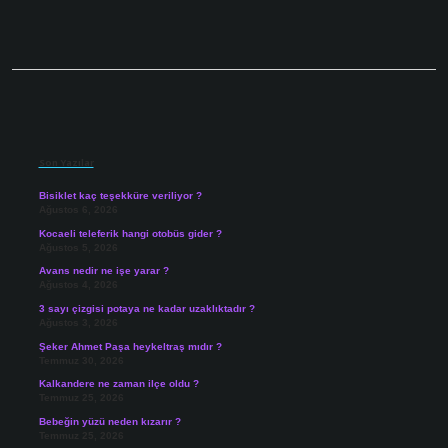
Sidebar
Son Yazılar
Bisiklet kaç teşekküre veriliyor ?
Ağustos 6, 2026
Kocaeli teleferik hangi otobüs gider ?
Ağustos 5, 2026
Avans nedir ne işe yarar ?
Ağustos 4, 2026
3 sayı çizgisi potaya ne kadar uzaklıktadır ?
Ağustos 3, 2026
Şeker Ahmet Paşa heykeltraş mıdır ?
Temmuz 30, 2026
Kalkandere ne zaman ilçe oldu ?
Temmuz 25, 2026
Bebeğin yüzü neden kızarır ?
Temmuz 25, 2026