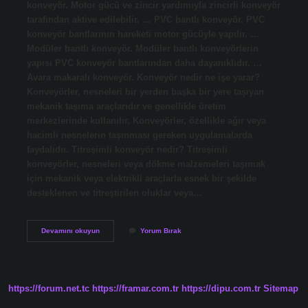
konveyör. Motor gücü ve zincir yardımıyla zincirli konveyör
tarafından aktive edilebilir. … PVC bantlı konveyör. PVC
konveyör bantlarının hareketi motor gücüyle yapılır. …
Modüler bantlı konveyör. Modüler bantlı konveyörlerin
yapısı PVC konveyör bantlarından daha dayanıklıdır. …
Avara makaralı konveyör. Konveyör nedir ne işe yarar?
Konveyörler, nesneleri bir yerden başka bir yere taşıyan
mekanik taşıma araçlarıdır ve genellikle üretim
merkezlerinde kullanılır. Konveyörler, özellikle ağır veya
hacimli nesnelerin taşınması gereken uygulamalarda
faydalıdır. Titreşimli konveyör nedir? Titreşimli
konveyörler, nesneleri veya dökme malzemeleri taşımak
için mekanik veya elektrikli araçlarla esnek bir şekilde
desteklenen ve titreştirilen oluklar veya…
Hareketli
Devamını okuyun
Yorum Bırak
Konveyör
Nedir
https://forum.net.tc
https://framar.com.tr
https://dipu.com.tr
Sitemap