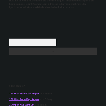
Hukuka ve yasal düzenlemelere aykırı olduğunu düşündüğünüz içerikleri,
backlinkpanelicomtr@gmail.com
adresine bildirmeniz halinde, ilgili
içerikler yasal süre içerisinde sitemizden kaldırılacaktır.
Arama
Son yorumlar
150 Watt Trafo Kaç Amper
için
admin
150 Watt Trafo Kaç Amper
için
Güneş
2 Amper Kaç Watt Dir
için
admin