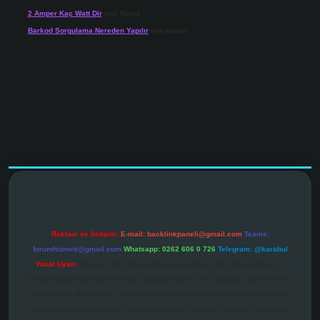
2 Amper Kaç Watt Dir
için
Yavuz
Barkod Sorgulama Nereden Yapılır
için
admin
r.net
Reklam ve İletişim:
E-mail:
backlinkpaneli@gmail.com
Teams:
forumhizmeti@gmail.com
Whatsapp: 0262 606 0 726
Telegram: @karabul
Yasal Uyarı:
Sitemiz, 5651 Sayılı Kanun gereğince Bilgi Teknolojileri ve
İletişim Kurumu (BTK) tarafından onaylanmış bir Yer Sağlayıcı olarak hizmet
vermektedir. Bu nedenle, sitedeki içerikleri proaktif olarak denetleme veya
araştırma yükümlülüğümüz bulunmamaktadır. Ancak, üyelerimiz yazdıkları