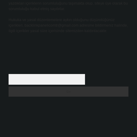
yazdıkları içeriklerin sorumluluğunu taşımakta olup, siteye üye olarak bu
sorumluluğu kabul etmiş sayılırlar.
Hukuka ve yasal düzenlemelere aykırı olduğunu düşündüğünüz
içerikleri,
backlinkpanelicomtr@gmail.com
adresine bildirmeniz halinde,
ilgili içerikler yasal süre içerisinde sitemizden kaldırılacaktır.
Arama