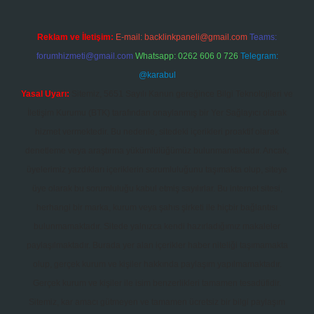
Reklam ve İletişim:
E-mail:
backlinkpaneli@gmail.com
Teams:
forumhizmeti@gmail.com
Whatsapp: 0262 606 0 726
Telegram:
@karabul
Yasal Uyarı:
Sitemiz, 5651 Sayılı Kanun gereğince Bilgi Teknolojileri ve
İletişim Kurumu (BTK) tarafından onaylanmış bir Yer Sağlayıcı olarak
hizmet vermektedir. Bu nedenle, sitedeki içerikleri proaktif olarak
denetleme veya araştırma yükümlülüğümüz bulunmamaktadır. Ancak,
üyelerimiz yazdıkları içeriklerin sorumluluğunu taşımakta olup, siteye
üye olarak bu sorumluluğu kabul etmiş sayılırlar. Bu internet sitesi,
herhangi bir marka, kurum veya şahıs şirketi ile hiçbir bağlantısı
bulunmamaktadır. Sitede yalnızca kendi hazırladığımız makaleler
paylaşılmaktadır. Burada yer alan içerikler haber niteliği taşımamakta
olup, gerçek kurum ve kişiler hakkında paylaşım yapılmamaktadır.
Gerçek kurum ve kişiler ile isim benzerlikleri tamamen tesadüfidir.
Sitemiz, kar amacı gütmeyen ve tamamen ücretsiz bir bilgi paylaşım