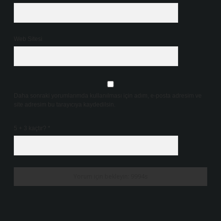
Web Sitesi
Daha sonraki yorumlarımda kullanılması için adım, e-posta adresim ve
site adresim bu tarayıcıya kaydedilsin.
5 + 3 kaçtır?
*