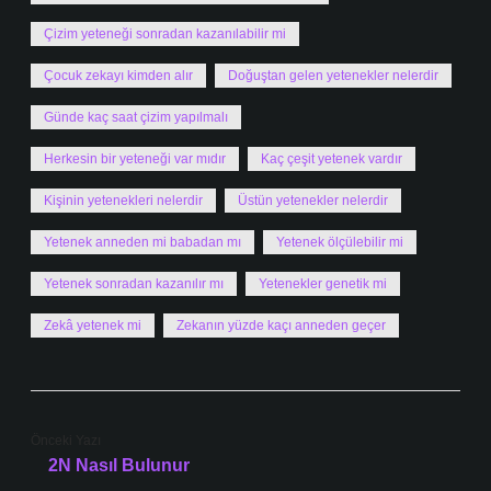
Çizim yeteneği sonradan kazanılabilir mi
Çocuk zekayı kimden alır
Doğuştan gelen yetenekler nelerdir
Günde kaç saat çizim yapılmalı
Herkesin bir yeteneği var mıdır
Kaç çeşit yetenek vardır
Kişinin yetenekleri nelerdir
Üstün yetenekler nelerdir
Yetenek anneden mi babadan mı
Yetenek ölçülebilir mi
Yetenek sonradan kazanılır mı
Yetenekler genetik mi
Zekâ yetenek mi
Zekanın yüzde kaçı anneden geçer
Önceki Yazı
2N Nasıl Bulunur