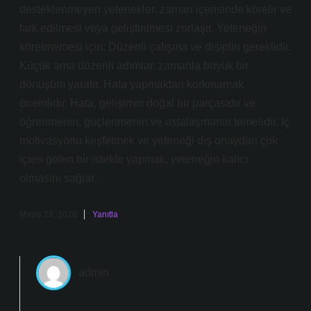
desteklenmeyen yetenekler, zaman içerisinde körelir ve
fark edilmesi veya geliştirilmesi zorlaşır. Yeteneğin
körelmemesi için: Düzenli çalışma ve disiplin gereklidir.
Küçük ama düzenli adımlar, zamanla büyük bir
dönüşüm yaratır. Hata yapmaktan korkmamak
önemlidir. Hata, gelişimin doğal bir parçasıdır ve
öğrenmenin, güçlenmenin ve ustalaşmanın temelidir. İç
motivasyonu keşfetmek ve yeteneği dış onaydan çok
içten gelen bir istekle yapmak, yeteneğin kalıcı
olmasını sağlar.
Mayıs 28, 2026
Yanıtla
admin