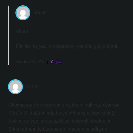
admin
Altan!
Fikirleriniz yazının
akademik yönünü
güçlendirdi.
Ağustos 19, 2025
Yanıtla
Storm
Okuyucuya yön veren bir giriş tercih edilmiş; Yetenek
Körelir Mi bağlamında bu yeterli ama etkileyici değil.
Asıl vurgu yapılan nokta Evet, yetenek körelebilir .
Erken dönemde üzerine gidilmeyen ve gelişimi