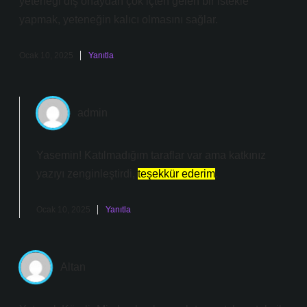
yeteneği dış onaydan çok içten gelen bir istekle
yapmak, yeteneğin kalıcı olmasını sağlar.
Ocak 10, 2025
Yanıtla
admin
Yasemin! Katılmadığım taraflar var ama katkınız
yazıyı zenginleştirdi,
teşekkür ederim
.
Ocak 10, 2025
Yanıtla
Altan