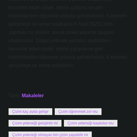
beceriler tutarlı pratik, teknik çalışma ve geri
bildirimlerden öğrenme yoluyla geliştirilebilir. Kademeli
gelişmeye ve azme odaklanın.6 Mart 2020Çizim
yapmak zor olabilir, ancak pratik yaparak başarılı
olabilirsiniz. Doğal yetenek yardımcı olabilirken,
beceriler tutarlı pratik, teknik çalışma ve geri
bildirimlerden öğrenme yoluyla geliştirilebilir. Kademeli
gelişmeye ve azme odaklanın.
Tarih:
Makaleler
Çizim kaç ayda gelişir
Çizim öğrenmek zor mu
Çizim yeteneği geliştirilir mi
Çizim yeteneği kaybolur mu
Çizim yeteneği olmayan biri çizim yapabilir mi