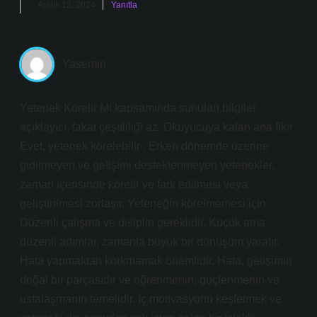
Aralık 13, 2024
Yanıtla
Yasemin
Yetenek Körelir Mi kapsamında sunulan bilgiler
açıklayıcı, fakat çeşitliliği az. Okuyucuya kalan ana fikir
Evet, yetenek körelebilir . Erken dönemde üzerine
gidilmeyen ve gelişimi desteklenmeyen yetenekler,
zaman içerisinde körelir ve fark edilmesi veya
geliştirilmesi zorlaşır. Yeteneğin körelmemesi için:
Düzenli çalışma ve disiplin gereklidir. Küçük ama
düzenli adımlar, zamanla büyük bir dönüşüm yaratır.
Hata yapmaktan korkmamak önemlidir. Hata, gelişimin
doğal bir parçasıdır ve öğrenmenin, güçlenmenin ve
ustalaşmanın temelidir. İç motivasyonu keşfetmek ve