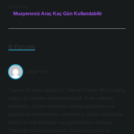
Sonraki Yazı
Muayenesiz Araç Kaç Gün Kullanılabilir
8 Yorum
Umut Yurt
Yazının ilk kısmı açıklayıcı; Yetenek Körelir Mi için daha
çarpıcı bir örnekle desteklenebilirdi. Evet, yetenek
körelebilir . Erken dönemde üzerine gidilmeyen ve
gelişimi desteklenmeyen yetenekler, zaman içerisinde
körelir ve fark edilmesi veya geliştirilmesi zorlaşır.
Yeteneğin körelmemesi için: Düzenli çalışma ve