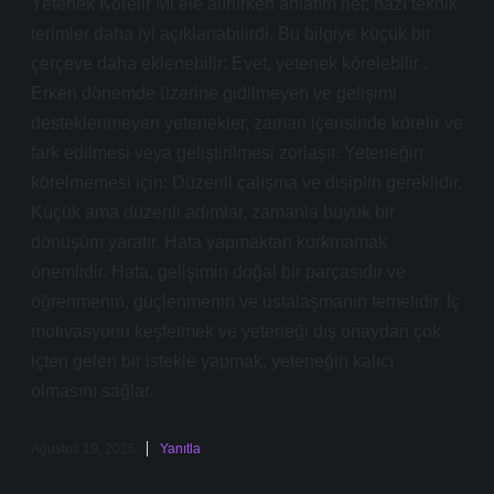
Yetenek Körelir Mi ele alınırken anlatım net; bazı teknik
terimler daha iyi açıklanabilirdi. Bu bilgiye küçük bir
çerçeve daha eklenebilir: Evet, yetenek körelebilir .
Erken dönemde üzerine gidilmeyen ve gelişimi
desteklenmeyen yetenekler, zaman içerisinde körelir ve
fark edilmesi veya geliştirilmesi zorlaşır. Yeteneğin
körelmemesi için: Düzenli çalışma ve disiplin gereklidir.
Küçük ama düzenli adımlar, zamanla büyük bir
dönüşüm yaratır. Hata yapmaktan korkmamak
önemlidir. Hata, gelişimin doğal bir parçasıdır ve
öğrenmenin, güçlenmenin ve ustalaşmanın temelidir. İç
motivasyonu keşfetmek ve yeteneği dış onaydan çok
içten gelen bir istekle yapmak, yeteneğin kalıcı
olmasını sağlar.
Ağustos 19, 2025
Yanıtla