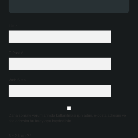
İsim*
E-Posta*
Web Sitesi
Daha sonraki yorumlarımda kullanılması için adım, e-posta adresim ve
site adresim bu tarayıcıya kaydedilsin.
6 + 2 kaçtır?
*