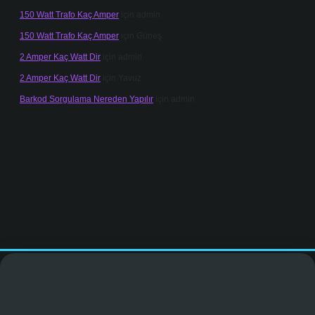
150 Watt Trafo Kaç Amper
için
admin
150 Watt Trafo Kaç Amper
için
Güneş
2 Amper Kaç Watt Dir
için
admin
2 Amper Kaç Watt Dir
için
Yavuz
Barkod Sorgulama Nereden Yapılır
için
admin
vdcasinogir.net