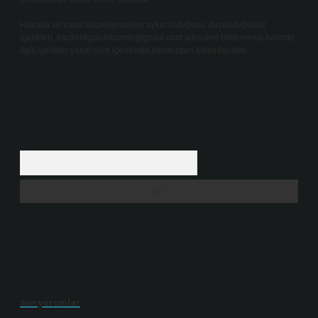
Hukuka ve yasal düzenlemelere aykırı olduğunu düşündüğünüz
içerikleri,
backlinkpanelicomtr@gmail.com
adresine bildirmeniz halinde,
ilgili içerikler yasal süre içerisinde sitemizden kaldırılacaktır.
Arama
Son yorumlar