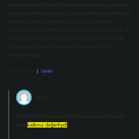
disiplin gereklidir. Küçük ama düzenli adımlar, zamanla
büyük bir dönüşüm yaratır. Hata yapmaktan korkmamak
önemlidir. Hata, gelişimin doğal bir parçasıdır ve
öğrenmenin, güçlenmenin ve ustalaşmanın temelidir. İç
motivasyonu keşfetmek ve yeteneği dış onaydan çok
içten gelen bir istekle yapmak, yeteneğin kalıcı
olmasını sağlar.
Aralık 13, 2024
Yanıtla
admin
Umut Yurt! Yorumlarınızın tamamına katılmıyorum,
ama
katkınız değerliydi
.