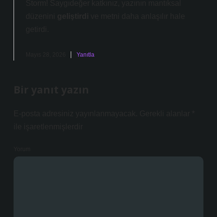
Storm! Saygıdeğer katkınız, yazının mantıksal
düzenini
geliştirdi
ve metni
daha anlaşılır
hale
getirdi.
Mayıs 28, 2026
Yanıtla
Bir yanıt yazın
E-posta adresiniz yayınlanmayacak.
Gerekli alanlar
*
ile işaretlenmişlerdir
Yorum