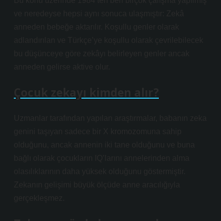
Bu konu üzerinde 1984’ten beri birçok çalışma yapılmış
ve neredeyse hepsi aynı sonuca ulaşmıştır: Zekâ
anneden bebeğe aktarılır. Koşullu genler olarak
adlandırılan ve Türkçe’ye koşullu olarak çevrilebilecek
bu düşünceye göre zekâyı belirleyen genler ancak
anneden gelirse aktive olur.
Çocuk zekayı kimden alır?
Uzmanlar tarafından yapılan araştırmalar, babanın zeka
genini taşıyan sadece bir X kromozomuna sahip
olduğunu, ancak annenin iki tane olduğunu ve buna
bağlı olarak çocukların IQ’larını annelerinden alma
olasılıklarının daha yüksek olduğunu göstermiştir.
Zekanın gelişimi büyük ölçüde anne aracılığıyla
gerçekleşmez.