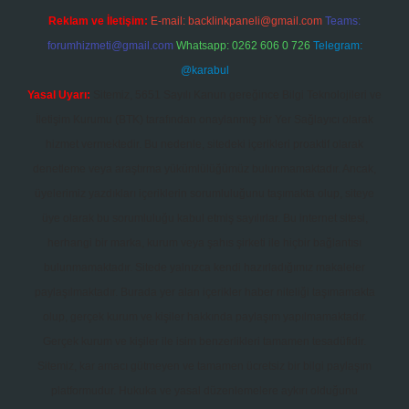
Reklam ve İletişim:
E-mail:
backlinkpaneli@gmail.com
Teams:
forumhizmeti@gmail.com
Whatsapp: 0262 606 0 726
Telegram:
@karabul
Yasal Uyarı:
Sitemiz, 5651 Sayılı Kanun gereğince Bilgi Teknolojileri ve
İletişim Kurumu (BTK) tarafından onaylanmış bir Yer Sağlayıcı olarak
hizmet vermektedir. Bu nedenle, sitedeki içerikleri proaktif olarak
denetleme veya araştırma yükümlülüğümüz bulunmamaktadır. Ancak,
üyelerimiz yazdıkları içeriklerin sorumluluğunu taşımakta olup, siteye
üye olarak bu sorumluluğu kabul etmiş sayılırlar. Bu internet sitesi,
herhangi bir marka, kurum veya şahıs şirketi ile hiçbir bağlantısı
bulunmamaktadır. Sitede yalnızca kendi hazırladığımız makaleler
paylaşılmaktadır. Burada yer alan içerikler haber niteliği taşımamakta
olup, gerçek kurum ve kişiler hakkında paylaşım yapılmamaktadır.
Gerçek kurum ve kişiler ile isim benzerlikleri tamamen tesadüfidir.
Sitemiz, kar amacı gütmeyen ve tamamen ücretsiz bir bilgi paylaşım
platformudur. Hukuka ve yasal düzenlemelere aykırı olduğunu