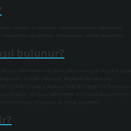
?
raktere özgüdür ve karakterin motivasyonundan kaynaklanır.
in hikayesinin ana temasını somutlaştıran zıtlıklar durumudur.
sıl bulunur?
çatışmayı belirlemenin ilk adımı, çatışmanın içsel mi yoksa dışsa
aşıyorsa, bu içsel çatışmadır. Başka bir kişi veya şey
kim 2024 Edebiyatta Çatışmayı Nasıl Belirleyebiliriz Edebiyatta
yoksa dışsal mı olduğunu belirlemektir. Kahraman düşünceleriyle
kahramana karşı çalışıyorsa, bu dışsal çatışmadır.
ir?