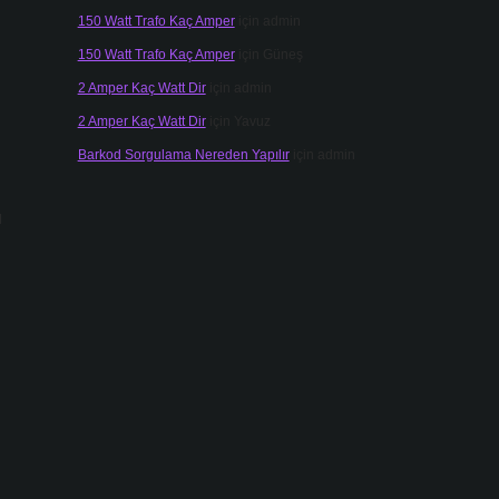
150 Watt Trafo Kaç Amper
için
admin
150 Watt Trafo Kaç Amper
için
Güneş
2 Amper Kaç Watt Dir
için
admin
2 Amper Kaç Watt Dir
için
Yavuz
Barkod Sorgulama Nereden Yapılır
için
admin
ı