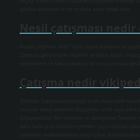
seçtiği alanda doktora yaparak kariyerinde ilerlemek 
adamla evlenmek ve bir an önce anne olmak ister.
Nesil çatışması nedir
Kuşak çatışması nedir? Aynı yaşam alanlarını ve yaşam
Zamanla gelişen farklı değerler ve bakış açıları, önyar
gelişmelerin ve farklılaşmaların bir sonucu olarak görüle
Çatışma nedir vikiped
Tanımlar. Çatışmanın kaynağa bağlı olarak farklı tanıml
inançları kabul edilemez olduğunda ve bir veya daha fa
anlaşmazlıklar, fikir ayrılıkları ve sürtüşmeler.Tanımlar
daha fazla grup üyesinin eylemleri veya inançları kab
tarafından reddedildiğinde ortaya çıkan anlaşmazlıklar, f