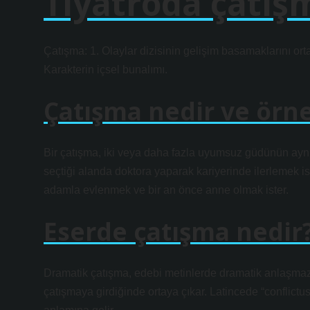
Tiyatroda çatı
Çatışma: 1. Olaylar dizisinin gelişim basamaklarını orta
Karakterin içsel bunalımı.
Çatışma nedir ve örn
Bir çatışma, iki veya daha fazla uyumsuz güdünün aynı a
seçtiği alanda doktora yaparak kariyerinde ilerlemek 
adamla evlenmek ve bir an önce anne olmak ister.
Eserde çatışma nedir
Dramatik çatışma, edebi metinlerde dramatik anlaşmazl
çatışmaya girdiğinde ortaya çıkar. Latincede “conflict