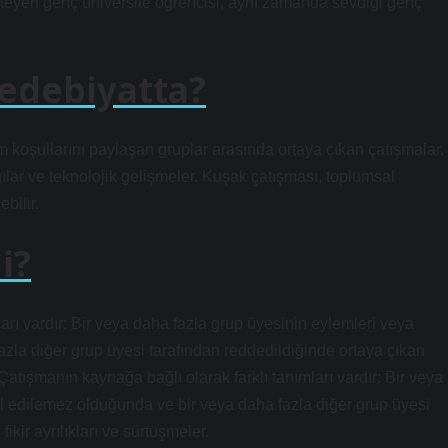
isteyen genç üniversite öğrencisi, aynı zamanda sevdiği genç
 edebiyatta?
 koşullarını paylaşan gruplar arasında ortaya çıkan çatışmalar.
gılar ve teknolojik gelişmeler. Kuşak çatışması, toplumsal
bilir.
i?
arı vardır: Bir veya daha fazla grup üyesinin eylemleri veya
zla diğer grup üyesi tarafından reddedildiğinde ortaya çıkan
. Çatışmanın kaynağa bağlı olarak farklı tanımları vardır: Bir veya
ul edilemez olduğunda ve bir veya daha fazla diğer grup üyesi
ikir ayrılıkları ve sürtüşmeler.