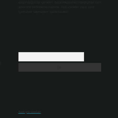
düşündüğünüz içerikleri,
backlinkpanelicomtr@gmail.com
adresine bildirmeniz halinde, ilgili içerikler yasal süre
içerisinde sitemizden kaldırılacaktır.
Arama
l
Son yorumlar