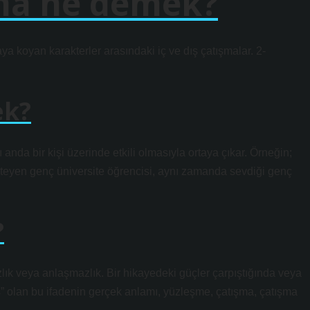
şma ne demek?
ya koyan karakterler arasındaki iç ve dış çatışmalar. 2-
ek?
nda bir kişi üzerinde etkili olmasıyla ortaya çıkar. Örneğin;
isteyen genç üniversite öğrencisi, aynı zamanda sevdiği genç
?
ık veya anlaşmazlık. Bir hikayedeki güçler çarpıştığında veya
us” olan bu ifadenin gerçek anlamı, yüzleşme, çatışma, çatışma