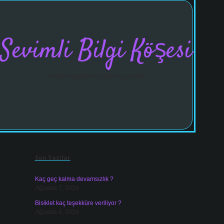
Sevimli Bilgi Köşesi
Neşeli hikayelerle gününü aydınlat!
Sidebar
vdcasinogir
Son Yazılar
Kaç geç kalma devamsızlık ?
Ağustos 7, 2026
Bisiklet kaç teşekküre veriliyor ?
Ağustos 6, 2026