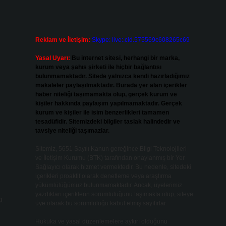
Reklam ve İletişim:
Skype: live:.cid.575569c608265c69
Yasal Uyarı:
Bu internet sitesi, herhangi bir marka,
kurum veya şahıs şirketi ile hiçbir bağlantısı
bulunmamaktadır. Sitede yalnızca kendi hazırladığımız
makaleler paylaşılmaktadır. Burada yer alan içerikler
haber niteliği taşımamakta olup, gerçek kurum ve
kişiler hakkında paylaşım yapılmamaktadır. Gerçek
kurum ve kişiler ile isim benzerlikleri tamamen
tesadüfidir. Sitemizdeki bilgiler taslak halindedir ve
tavsiye niteliği taşımazlar.
Sitemiz, 5651 Sayılı Kanun gereğince Bilgi Teknolojileri
ve İletişim Kurumu (BTK) tarafından onaylanmış bir Yer
Sağlayıcı olarak hizmet vermektedir. Bu nedenle, sitedeki
içerikleri proaktif olarak denetleme veya araştırma
yükümlülüğümüz bulunmamaktadır. Ancak, üyelerimiz
yazdıkları içeriklerin sorumluluğunu taşımakta olup, siteye
a
üye olarak bu sorumluluğu kabul etmiş sayılırlar.
Hukuka ve yasal düzenlemelere aykırı olduğunu