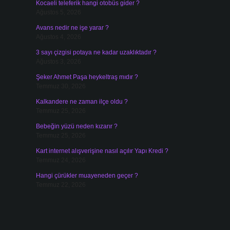
Kocaeli teleferik hangi otobüs gider ?
Ağustos 5, 2026
Avans nedir ne işe yarar ?
Ağustos 4, 2026
3 sayı çizgisi potaya ne kadar uzaklıktadır ?
Ağustos 3, 2026
Şeker Ahmet Paşa heykeltraş mıdır ?
Temmuz 30, 2026
Kalkandere ne zaman ilçe oldu ?
Temmuz 25, 2026
Bebeğin yüzü neden kızarır ?
Temmuz 25, 2026
Kart internet alışverişine nasıl açılır Yapı Kredi ?
Temmuz 24, 2026
Hangi çürükler muayeneden geçer ?
Temmuz 22, 2026