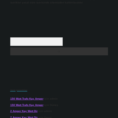
içerikler yasal süre içerisinde sitemizden kaldırılacaktır.
Arama
Son yorumlar
150 Watt Trafo Kaç Amper
için
admin
150 Watt Trafo Kaç Amper
için
Güneş
2 Amper Kaç Watt Dir
için
admin
2 Amper Kaç Watt Dir
için
Yavuz