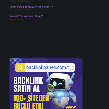
Temmuz 24, 2026
Hangi çürükler muayeneden geçer ?
Temmuz 22, 2026
Soğanlı Yaylası kaç rakım ?
Temmuz 18, 2026