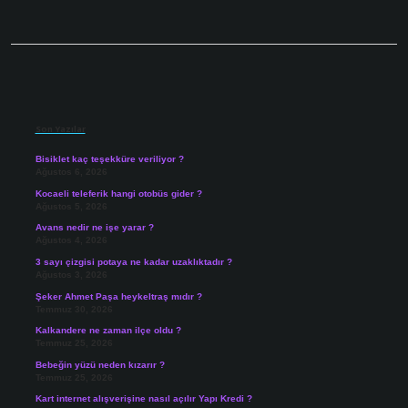
Sidebar
Son Yazılar
Bisiklet kaç teşekküre veriliyor ?
Ağustos 6, 2026
Kocaeli teleferik hangi otobüs gider ?
Ağustos 5, 2026
Avans nedir ne işe yarar ?
Ağustos 4, 2026
3 sayı çizgisi potaya ne kadar uzaklıktadır ?
Ağustos 3, 2026
Şeker Ahmet Paşa heykeltraş mıdır ?
Temmuz 30, 2026
Kalkandere ne zaman ilçe oldu ?
Temmuz 25, 2026
Bebeğin yüzü neden kızarır ?
Temmuz 25, 2026
Kart internet alışverişine nasıl açılır Yapı Kredi ?