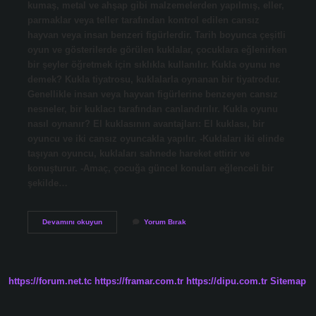
kumaş, metal ve ahşap gibi malzemelerden yapılmış, eller,
parmaklar veya teller tarafından kontrol edilen cansız
hayvan veya insan benzeri figürlerdir. Tarih boyunca çeşitli
oyun ve gösterilerde görülen kuklalar, çocuklara eğlenirken
bir şeyler öğretmek için sıklıkla kullanılır. Kukla oyunu ne
demek? Kukla tiyatrosu, kuklalarla oynanan bir tiyatrodur.
Genellikle insan veya hayvan figürlerine benzeyen cansız
nesneler, bir kuklacı tarafından canlandırılır. Kukla oyunu
nasıl oynanır? El kuklasının avantajları: El kuklası, bir
oyuncu ve iki cansız oyuncakla yapılır. -Kuklaları iki elinde
taşıyan oyuncu, kuklaları sahnede hareket ettirir ve
konuşturur. -Amaç, çocuğa güncel konuları eğlenceli bir
şekilde…
Kukla
Devamını okuyun
Yorum Bırak
Oyunu
Nedir
Özellikleri
https://forum.net.tc
https://framar.com.tr
https://dipu.com.tr
Sitemap