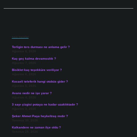
Sidebar
Son Yazılar
Terligin ters durması ne anlama gelir ?
Ağustos 8, 2026
Kaç geç kalma devamsızlık ?
Ağustos 7, 2026
Bisiklet kaç teşekküre veriliyor ?
Ağustos 6, 2026
Kocaeli teleferik hangi otobüs gider ?
Ağustos 5, 2026
Avans nedir ne işe yarar ?
Ağustos 4, 2026
3 sayı çizgisi potaya ne kadar uzaklıktadır ?
Ağustos 3, 2026
Şeker Ahmet Paşa heykeltraş mıdır ?
Temmuz 30, 2026
Kalkandere ne zaman ilçe oldu ?
Temmuz 25, 2026