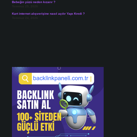
Bebeğin yüzü neden kızarır ?
Temmuz 25, 2026
Kart internet alışverişine nasıl açılır Yapı Kredi ?
Temmuz 24, 2026