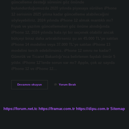
güncelleme desteği süresini göz önünde
bulundurduğumuzda 2020 yılında piyasaya sürülen iPhone
12 serisinin 2025 yılına kadar güncelleme alabileceğini
söyleyebiliriz. 2024 yılında iPhone 12 almak mantıklı mı?
Fiyatı ve yazılım güncellemeleri göz önüne alındığında
iPhone 12, 2024 yılında hala iyi bir seçenek olabilir ancak
bütçeyi biraz daha artırabilirseniz şu an 45.000 TL’ye satılan
iPhone 14 modelini veya 37.000 TL’ye satılan iPhone 13
modelini tercih edebilirsiniz. iPhone 12 omru ne kadar?
Gümrük ve Ticaret Bakanlığı’nca belirlenen faydalı ömür 5
yıldır. iPhone 12’lerde sorun var mı? Apple, çok az sayıda
iPhone 12 ve iPhone 12…
Iphone
Devamını okuyun
Yorum Bırak
12
Ne
Kadar
Daha
Kullanılır
https://forum.net.tc
https://framar.com.tr
https://dipu.com.tr
Sitemap