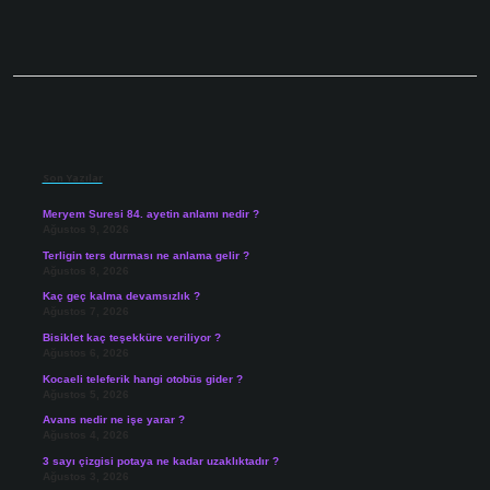
Sidebar
Son Yazılar
Meryem Suresi 84. ayetin anlamı nedir ?
Ağustos 9, 2026
Terligin ters durması ne anlama gelir ?
Ağustos 8, 2026
Kaç geç kalma devamsızlık ?
Ağustos 7, 2026
Bisiklet kaç teşekküre veriliyor ?
Ağustos 6, 2026
Kocaeli teleferik hangi otobüs gider ?
Ağustos 5, 2026
Avans nedir ne işe yarar ?
Ağustos 4, 2026
3 sayı çizgisi potaya ne kadar uzaklıktadır ?
Ağustos 3, 2026