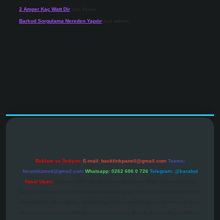
2 Amper Kaç Watt Dir
için
Yavuz
Barkod Sorgulama Nereden Yapılır
için
admin
r.net
Reklam ve İletişim:
E-mail:
backlinkpaneli@gmail.com
Teams:
forumhizmeti@gmail.com
Whatsapp: 0262 606 0 726
Telegram: @karabul
Yasal Uyarı:
Sitemiz, 5651 Sayılı Kanun gereğince Bilgi Teknolojileri ve
İletişim Kurumu (BTK) tarafından onaylanmış bir Yer Sağlayıcı olarak hizmet
vermektedir. Bu nedenle, sitedeki içerikleri proaktif olarak denetleme veya
araştırma yükümlülüğümüz bulunmamaktadır. Ancak, üyelerimiz yazdıkları