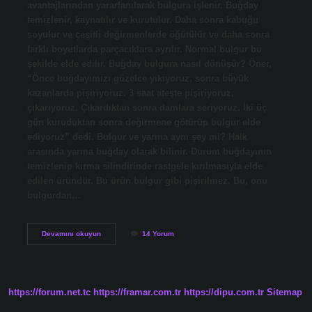
avantajlarından yararlanılarak bulgura işlenir. Buğday
temizlenir, kaynatılır ve kurutulur. Daha sonra kabuğu
soyulur ve çeşitli değirmenlerde öğütülür ve daha sonra
farklı boyutlarda parçacıklara ayrılır. Normal bulgur bu
şekilde elde edilir. Buğday bulgura nasıl dönüşür? Öner,
“Önce buğdayımızı güzelce yıkıyoruz, sonra büyük
kazanlarda pişiriyoruz. 3 saat ateşte pişiriyoruz,
çıkarıyoruz. Çıkardıktan sonra damlara seriyoruz. İki üç
gün kuruduktan sonra değirmene götürüp bulgur elde
ediyoruz” dedi. Bulgur ve yarma aynı şey mi? Halk
arasında yarma buğday olarak bilinir. Durum buğdayının
temizlenip kırma silindirinde rastgele kırılmasıyla elde
edilen üründür. Bu ürün bulgur gibi pişirilmez. Bu, onu
bulgurdan…
Buğday
Devamını okuyun
14 Yorum
Ve
Bulgur
Aynı
Mı
https://forum.net.tc
https://framar.com.tr
https://dipu.com.tr
Sitemap