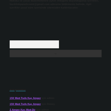
Hukuka ve yasal düzenlemelere aykırı olduğunu düşündüğünüz içerikleri,
backlinkpanelicomtr@gmail.com
adresine bildirmeniz halinde, ilgili
içerikler yasal süre içerisinde sitemizden kaldırılacaktır.
Arama
Son yorumlar
150 Watt Trafo Kaç Amper
için
admin
150 Watt Trafo Kaç Amper
için
Güneş
2 Amper Kaç Watt Dir
için
admin