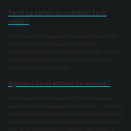
Tevil ve tefsir arasındaki fark
nedir?
Tevil, sadece ilahi kitapların yorumunu ifade ederken,
tefsir, ilahi ve ilahi olmayan bütün metinlerin
açıklanması anlamına gelir (Râgıb el-İsfahânî, s. 47-48;
Hâlid Abdurrahman el-Ak, s. 52-53). Tevil kavramı
tasavvufta da kullanılmaktadır.
Ayetleri tevil etmek ne demek?
Terim olarak te’vil, bir sözün aslî (racîh) anlamından,
yandaki bir delile dayanarak ikinci, [üçüncü…] (mercûh)
bir anlama çevrilmesi veya sözün açık (zâhir) anlamının
mümkün ve ikinci bir anlama dönüştürülmesi anlamına
gelir. Te’vil, İslâmî ilimlerde, özellikle tefsir, kelâm ve