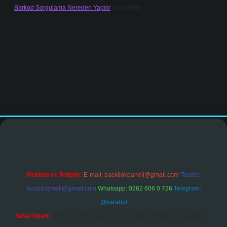
Barkod Sorgulama Nereden Yapılır
için
admin
ir.net
Reklam ve İletişim:
E-mail:
backlinkpaneli@gmail.com
Teams:
forumhizmeti@gmail.com
Whatsapp: 0262 606 0 726
Telegram:
@karabul
Yasal Uyarı:
Sitemiz, 5651 Sayılı Kanun gereğince Bilgi Teknolojileri ve