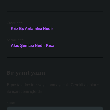
Önceki Yazı
Kriz Eş Anlamlısı Nedir
Sonraki Yazı
Akış Şeması Nedir Kısa
Bir yanıt yazın
E-posta adresiniz yayınlanmayacak.
Gerekli alanlar
*
ile işaretlenmişlerdir
Yorum