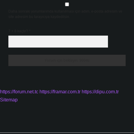
Daha sonraki yorumlarımda kullanılması için adım, e-posta adresim ve
site adresim bu tarayıcıya kaydedilsin.
7 + 8 kaçtır?
*
https://forum.net.tc
https://framar.com.tr
https://dipu.com.tr
Sitemap