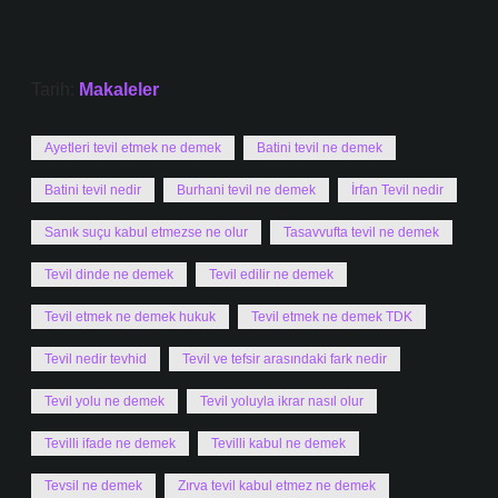
Tarih:
Makaleler
Ayetleri tevil etmek ne demek
Batini tevil ne demek
Batini tevil nedir
Burhani tevil ne demek
İrfan Tevil nedir
Sanık suçu kabul etmezse ne olur
Tasavvufta tevil ne demek
Tevil dinde ne demek
Tevil edilir ne demek
Tevil etmek ne demek hukuk
Tevil etmek ne demek TDK
Tevil nedir tevhid
Tevil ve tefsir arasındaki fark nedir
Tevil yolu ne demek
Tevil yoluyla ikrar nasıl olur
Tevilli ifade ne demek
Tevilli kabul ne demek
Tevsil ne demek
Zırva tevil kabul etmez ne demek