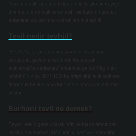
“yorumlamak” anlamında kullanılır. Başka bir deyişle,
dini metinlerde açık ve anlaşılır bir ifadenin gerçek
anlamının açıklanması olarak tanımlanabilir.
Tevil nedir tevhid?
“Tevil”, “bir şeyin amacını, gayesini, gayesini,
sonucunu, gayesini kendinde toplayarak
açıklamak/yorumlamak” anlamına gelir.2 Râgıb el-
İsfahânî’nin (ö. 502/1108) belirttiği gibi, tevil kelimesi,
“konunun bir ilim veya bir amel olması arasında fark
yoktur.”
Burhani tevil ne demek?
Beyani tefsiri genel olarak lafız ile mana arasındaki
ilişkiye dayanırken, İrfânî tefsiri, keşf ve ilham gibi