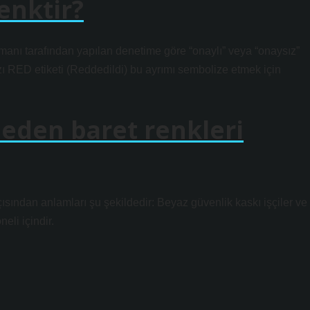
enktir?
anı tarafından yapılan denetime göre “onaylı” veya “onaysız”
rmızı RED etiketi (Reddedildi) bu ayrımı sembolize etmek için
l eden baret renkleri
ısından anlamları şu şekildedir: Beyaz güvenlik kaskı işçiler ve
eli içindir.