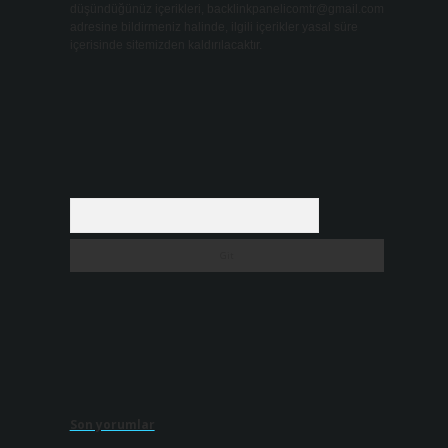
düşündüğünüz içerikleri,
backlinkpanelicomtr@gmail.com
adresine bildirmeniz halinde, ilgili içerikler yasal süre
içerisinde sitemizden kaldırılacaktır.
Arama
Son yorumlar