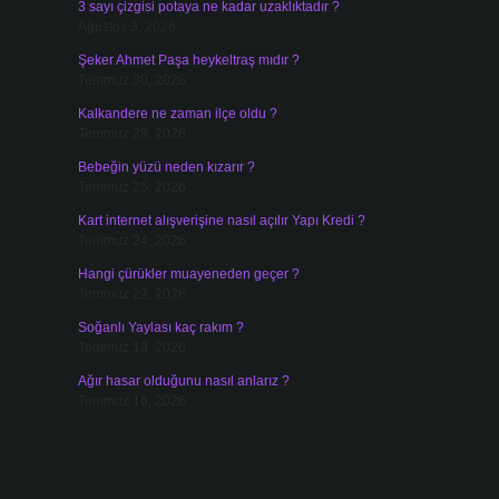
3 sayı çizgisi potaya ne kadar uzaklıktadır ?
Ağustos 3, 2026
Şeker Ahmet Paşa heykeltraş mıdır ?
Temmuz 30, 2026
Kalkandere ne zaman ilçe oldu ?
Temmuz 25, 2026
Bebeğin yüzü neden kızarır ?
Temmuz 25, 2026
Kart internet alışverişine nasıl açılır Yapı Kredi ?
Temmuz 24, 2026
Hangi çürükler muayeneden geçer ?
Temmuz 22, 2026
Soğanlı Yaylası kaç rakım ?
Temmuz 18, 2026
Ağır hasar olduğunu nasıl anlarız ?
Temmuz 16, 2026