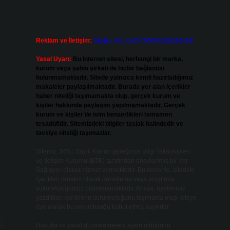
Reklam ve İletişim:
Skype: live:.cid.575569c608265c69
Yasal Uyarı:
Bu internet sitesi, herhangi bir marka,
kurum veya şahıs şirketi ile hiçbir bağlantısı
bulunmamaktadır. Sitede yalnızca kendi hazırladığımız
makaleler paylaşılmaktadır. Burada yer alan içerikler
haber niteliği taşımamakta olup, gerçek kurum ve
kişiler hakkında paylaşım yapılmamaktadır. Gerçek
kurum ve kişiler ile isim benzerlikleri tamamen
tesadüfidir. Sitemizdeki bilgiler taslak halindedir ve
tavsiye niteliği taşımazlar.
Sitemiz, 5651 Sayılı Kanun gereğince Bilgi Teknolojileri
ve İletişim Kurumu (BTK) tarafından onaylanmış bir Yer
Sağlayıcı olarak hizmet vermektedir. Bu nedenle, sitedeki
içerikleri proaktif olarak denetleme veya araştırma
yükümlülüğümüz bulunmamaktadır. Ancak, üyelerimiz
yazdıkları içeriklerin sorumluluğunu taşımakta olup, siteye
üye olarak bu sorumluluğu kabul etmiş sayılırlar.
:
Hukuka ve yasal düzenlemelere aykırı olduğunu