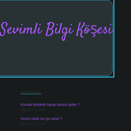
Sevimli Bilgi Köşesi
Neşeli hikayelerle gününü aydınlat!
Sidebar
vdcasinogir.net
Son Yazılar
Kocaeli teleferik hangi otobüs gider ?
Ağustos 5, 2026
Avans nedir ne işe yarar ?
Ağustos 4, 2026