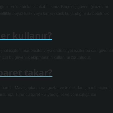
ğiniz renkte bir kask takabilirsiniz. Birçok iş güvenliği uzmanı
ellikle beyaz kask veya kırmızı kask kullandığını da belirtmek
ler kullanır?
 İnşaat işçileri, madenciler veya endüstriyel işçiler bu sarı güvenli
ler için bu güvenlik ekipmanının kullanımı zorunludur.
baret takar?
vi baret – Mavi şapka marangozlar ve teknik danışmanlar içindir.
örürsünüz. Turuncu baret – Ziyaretçiler ve yeni çalışanlar