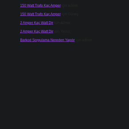
150 Watt Trafo Kaç Amper
için
admin
150 Watt Trafo Kaç Amper
için
Güneş
2 Amper Kaç Watt Dir
için
admin
2 Amper Kaç Watt Dir
için
Yavuz
Barkod Sorgulama Nereden Yapılır
için
admin