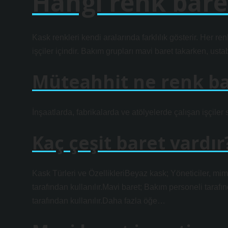
Hangi renk bare
Kask renkleri kendi aralarında farklılık gösterir. Her renk
işçiler içindir. Bakım grupları mavi baret takarken, usta
Müteahhit ne renk ba
İnşaatlarda, fabrikalarda ve atölyelerde çalışan işçiler s
Kaç çeşit baret vardır
Kask Türleri ve ÖzellikleriBeyaz kask; Yöneticiler, mima
tarafından kullanılır.Mavi baret; Bakım personeli tarafın
tarafından kullanılır.Daha fazla öğe…