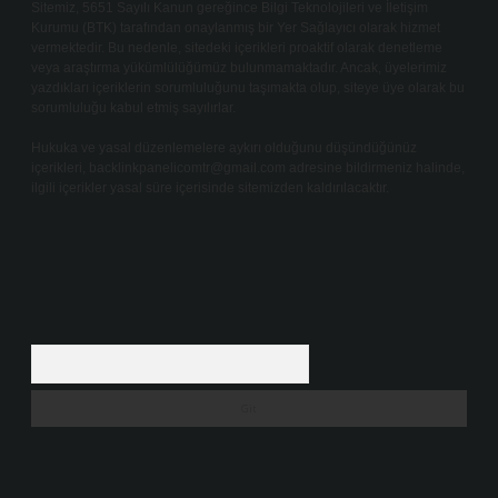
Sitemiz, 5651 Sayılı Kanun gereğince Bilgi Teknolojileri ve İletişim
Kurumu (BTK) tarafından onaylanmış bir Yer Sağlayıcı olarak hizmet
vermektedir. Bu nedenle, sitedeki içerikleri proaktif olarak denetleme
veya araştırma yükümlülüğümüz bulunmamaktadır. Ancak, üyelerimiz
yazdıkları içeriklerin sorumluluğunu taşımakta olup, siteye üye olarak bu
sorumluluğu kabul etmiş sayılırlar.
Hukuka ve yasal düzenlemelere aykırı olduğunu düşündüğünüz
içerikleri,
backlinkpanelicomtr@gmail.com
adresine bildirmeniz halinde,
ilgili içerikler yasal süre içerisinde sitemizden kaldırılacaktır.
Arama