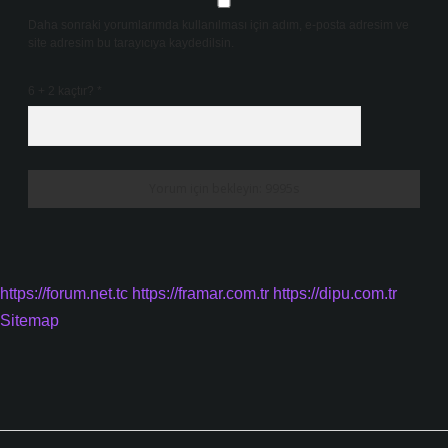
Daha sonraki yorumlarımda kullanılması için adım, e-posta adresim ve
site adresim bu tarayıcıya kaydedilsin.
6 + 2 kaçtır?
*
https://forum.net.tc
https://framar.com.tr
https://dipu.com.tr
Sitemap