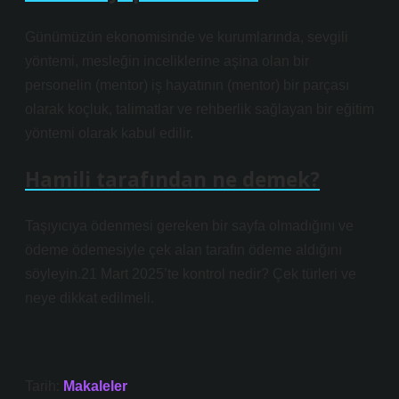
Günümüzün ekonomisinde ve kurumlarında, sevgili
yöntemi, mesleğin inceliklerine aşina olan bir
personelin (mentor) iş hayatının (mentor) bir parçası
olarak koçluk, talimatlar ve rehberlik sağlayan bir eğitim
yöntemi olarak kabul edilir.
Hamili tarafından ne demek?
Taşıyıcıya ödenmesi gereken bir sayfa olmadığını ve
ödeme ödemesiyle çek alan tarafın ödeme aldığını
söyleyin.21 Mart 2025’te kontrol nedir? Çek türleri ve
neye dikkat edilmeli.
Tarih:
Makaleler