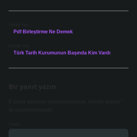
Önceki Yazı
Pdf Birleştirme Ne Demek
Sonraki Yazı
Türk Tarih Kurumunun Başında Kim Vardı
Bir yanıt yazın
E-posta adresiniz yayınlanmayacak.
Gerekli alanlar
*
ile işaretlenmişlerdir
Yorum