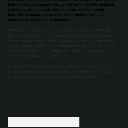
haber niteliği taşımamakta olup, gerçek kurum ve kişiler hakkında
paylaşım yapılmamaktadır. Gerçek kurum ve kişiler ile isim
benzerlikleri tamamen tesadüfidir. Sitemizdeki bilgiler taslak
halindedir ve tavsiye niteliği taşımazlar.
Sitemiz, 5651 Sayılı Kanun gereğince Bilgi Teknolojileri ve İletişim
Kurumu (BTK) tarafından onaylanmış bir Yer Sağlayıcı olarak hizmet
vermektedir. Bu nedenle, sitedeki içerikleri proaktif olarak denetleme
veya araştırma yükümlülüğümüz bulunmamaktadır. Ancak, üyelerimiz
yazdıkları içeriklerin sorumluluğunu taşımakta olup, siteye üye olarak bu
sorumluluğu kabul etmiş sayılırlar.
Hukuka ve yasal düzenlemelere aykırı olduğunu düşündüğünüz
içerikleri,
backlinkpanelicomtr@gmail.com
adresine bildirmeniz halinde,
ilgili içerikler yasal süre içerisinde sitemizden kaldırılacaktır.
Arama