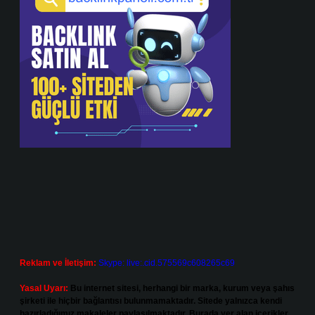
Reklam ve İletişim:
Skype: live:.cid.575569c608265c69
Yasal Uyarı:
Bu internet sitesi, herhangi bir marka, kurum veya şahıs
şirketi ile hiçbir bağlantısı bulunmamaktadır. Sitede yalnızca kendi
hazırladığımız makaleler paylaşılmaktadır. Burada yer alan içerikler