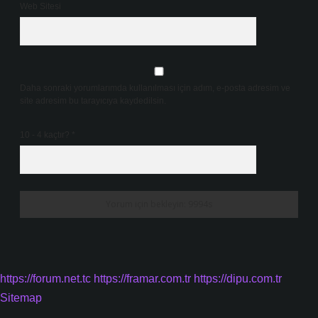
Web Sitesi
Daha sonraki yorumlarımda kullanılması için adım, e-posta adresim ve
site adresim bu tarayıcıya kaydedilsin.
10 - 4 kaçtır?
*
https://forum.net.tc
https://framar.com.tr
https://dipu.com.tr
Sitemap