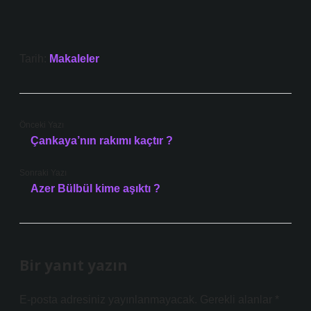
Tarih:
Makaleler
Önceki Yazı
Çankaya’nın rakımı kaçtır ?
Sonraki Yazı
Azer Bülbül kime aşıktı ?
Bir yanıt yazın
E-posta adresiniz yayınlanmayacak.
Gerekli alanlar
*