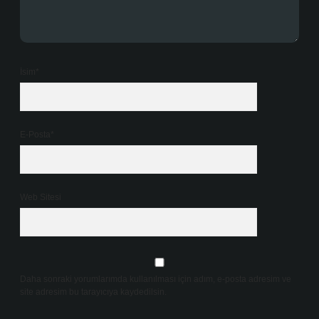
İsim*
E-Posta*
Web Sitesi
Daha sonraki yorumlarımda kullanılması için adım, e-posta adresim ve
site adresim bu tarayıcıya kaydedilsin.