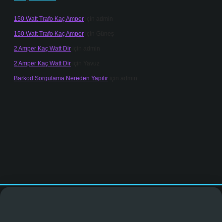
150 Watt Trafo Kaç Amper
için
admin
150 Watt Trafo Kaç Amper
için
Güneş
2 Amper Kaç Watt Dir
için
admin
2 Amper Kaç Watt Dir
için
Yavuz
Barkod Sorgulama Nereden Yapılır
için
admin
sinogir.net