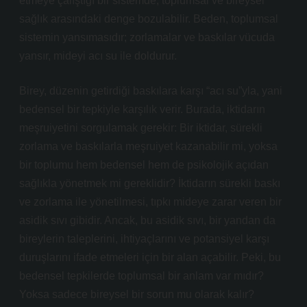
etmeye çalıştığı bir sistemde, toplumsal ve bireysel
sağlık arasındaki denge bozulabilir. Beden, toplumsal
sistemin yansımasıdır; zorlamalar ve baskılar vücuda
yansır, mideyi acı su ile doldurur.
Birey, düzenin getirdiği baskılara karşı “acı su”yla, yani
bedensel bir tepkiyle karşılık verir. Burada, iktidarın
meşruiyetini sorgulamak gerekir: Bir iktidar, sürekli
zorlama ve baskılarla meşruiyet kazanabilir mi, yoksa
bir toplumu hem bedensel hem de psikolojik açıdan
sağlıkla yönetmek mi gereklidir? İktidarın sürekli baskı
ve zorlama ile yönetilmesi, tıpkı mideye zarar veren bir
asidik sıvı gibidir. Ancak, bu asidik sıvı, bir yandan da
bireylerin taleplerini, ihtiyaçlarını ve potansiyel karşı
duruşlarını ifade etmeleri için bir alan açabilir. Peki, bu
bedensel tepkilerde toplumsal bir anlam var mıdır?
Yoksa sadece bireysel bir sorun mu olarak kalır?