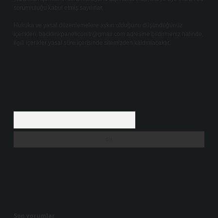
sorumluluğu kabul etmiş sayılırlar.
Hukuka ve yasal düzenlemelere aykırı olduğunu düşündüğünüz
içerikleri,
backlinkpanelicomtr@gmail.com
adresine bildirmeniz halinde,
ilgili içerikler yasal süre içerisinde sitemizden kaldırılacaktır.
Arama
Son yorumlar