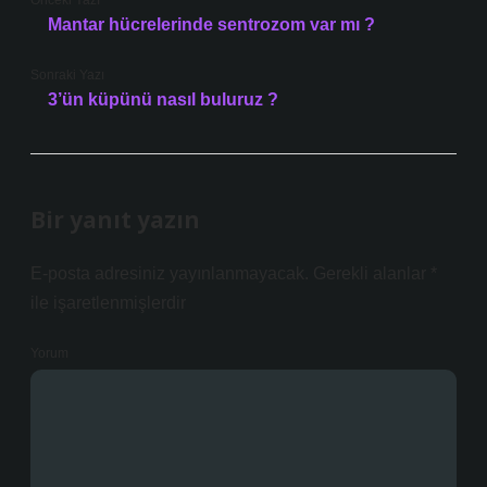
Önceki Yazı
Mantar hücrelerinde sentrozom var mı ?
Sonraki Yazı
3’ün küpünü nasıl buluruz ?
Bir yanıt yazın
E-posta adresiniz yayınlanmayacak.
Gerekli alanlar
*
ile işaretlenmişlerdir
Yorum