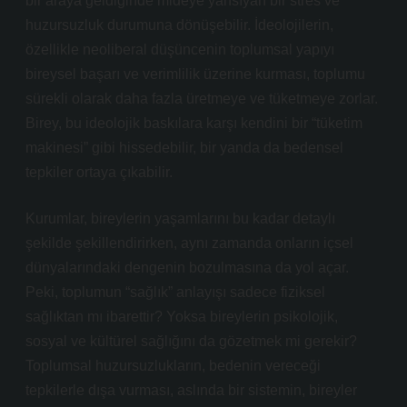
bir araya geldiğinde mideye yansıyan bir stres ve
huzursuzluk durumuna dönüşebilir. İdeolojilerin,
özellikle neoliberal düşüncenin toplumsal yapıyı
bireysel başarı ve verimlilik üzerine kurması, toplumu
sürekli olarak daha fazla üretmeye ve tüketmeye zorlar.
Birey, bu ideolojik baskılara karşı kendini bir “tüketim
makinesi” gibi hissedebilir, bir yanda da bedensel
tepkiler ortaya çıkabilir.
Kurumlar, bireylerin yaşamlarını bu kadar detaylı
şekilde şekillendirirken, aynı zamanda onların içsel
dünyalarındaki dengenin bozulmasına da yol açar.
Peki, toplumun “sağlık” anlayışı sadece fiziksel
sağlıktan mı ibarettir? Yoksa bireylerin psikolojik,
sosyal ve kültürel sağlığını da gözetmek mi gerekir?
Toplumsal huzursuzlukların, bedenin vereceği
tepkilerle dışa vurması, aslında bir sistemin, bireyler