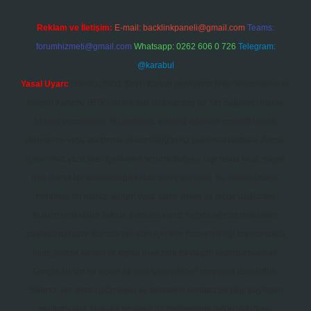
Reklam ve İletişim:
E-mail:
backlinkpaneli@gmail.com
Teams:
forumhizmeti@gmail.com
Whatsapp: 0262 606 0 726
Telegram:
@karabul
Yasal Uyarı:
Sitemiz, 5651 Sayılı Kanun gereğince Bilgi Teknolojileri ve
İletişim Kurumu (BTK) tarafından onaylanmış bir Yer Sağlayıcı olarak
hizmet vermektedir. Bu nedenle, sitedeki içerikleri proaktif olarak
denetleme veya araştırma yükümlülüğümüz bulunmamaktadır. Ancak,
üyelerimiz yazdıkları içeriklerin sorumluluğunu taşımakta olup, siteye
üye olarak bu sorumluluğu kabul etmiş sayılırlar. Bu internet sitesi,
herhangi bir marka, kurum veya şahıs şirketi ile hiçbir bağlantısı
bulunmamaktadır. Sitede yalnızca kendi hazırladığımız makaleler
paylaşılmaktadır. Burada yer alan içerikler haber niteliği taşımamakta
olup, gerçek kurum ve kişiler hakkında paylaşım yapılmamaktadır.
Gerçek kurum ve kişiler ile isim benzerlikleri tamamen tesadüfidir.
Sitemiz, kar amacı gütmeyen ve tamamen ücretsiz bir bilgi paylaşım
platformudur. Hukuka ve yasal düzenlemelere aykırı olduğunu