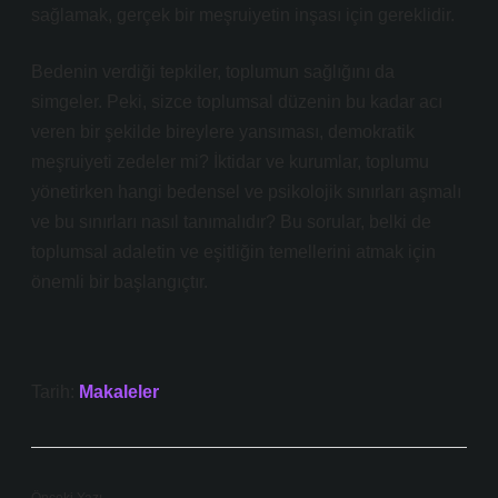
sağlamak, gerçek bir meşruiyetin inşası için gereklidir.
Bedenin verdiği tepkiler, toplumun sağlığını da
simgeler. Peki, sizce toplumsal düzenin bu kadar acı
veren bir şekilde bireylere yansıması, demokratik
meşruiyeti zedeler mi? İktidar ve kurumlar, toplumu
yönetirken hangi bedensel ve psikolojik sınırları aşmalı
ve bu sınırları nasıl tanımalıdır? Bu sorular, belki de
toplumsal adaletin ve eşitliğin temellerini atmak için
önemli bir başlangıçtır.
Tarih:
Makaleler