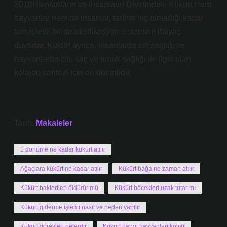
2010Hayvanların ve İnsanların Diyetindeki Kükürt Hem
hayvanlar hem de insanlar, tarihte hiç olmadığı kadar
tam işlevli bir detoksifikasyon sistemine ihtiyaç
duyarlar. Kükürt ayrıca, insanlarda cilt sağlığı ve
hayvanlarda cilt, saç ve tırnak sağlığı ile ilgili olan
kolajen sentezi için de önemlidir.
Tarih:
Makaleler
1 dönüme ne kadar kükürt atılır
Ağaçlara kükürt ne kadar atılır
Kükürt bağa ne zaman atılır
Kükürt bakterileri öldürür mü
Kükürt böcekleri uzak tutar mı
Kükürt giderme işlemi nasıl ve neden yapılır
Kükürt görevleri nelerdir
Kükürt hangi hayvanları kovar