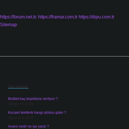
https://forum.net.tc
https://framar.com.tr
https://dipu.com.tr
Sitemap
Sidebar
Son Yazılar
Bisiklet kaç teşekküre veriliyor ?
Ağustos 6, 2026
Kocaeli teleferik hangi otobüs gider ?
Ağustos 5, 2026
Avans nedir ne işe yarar ?