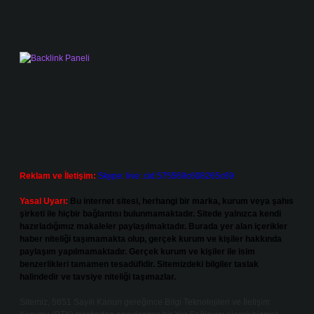
Reklam ve İletişim:
Skype: live:.cid.575569c608265c69
Yasal Uyarı:
Bu internet sitesi, herhangi bir marka, kurum veya şahıs
şirketi ile hiçbir bağlantısı bulunmamaktadır. Sitede yalnızca kendi
hazırladığımız makaleler paylaşılmaktadır. Burada yer alan içerikler
haber niteliği taşımamakta olup, gerçek kurum ve kişiler hakkında
paylaşım yapılmamaktadır. Gerçek kurum ve kişiler ile isim
benzerlikleri tamamen tesadüfidir. Sitemizdeki bilgiler taslak
halindedir ve tavsiye niteliği taşımazlar.
Sitemiz, 5651 Sayılı Kanun gereğince Bilgi Teknolojileri ve İletişim