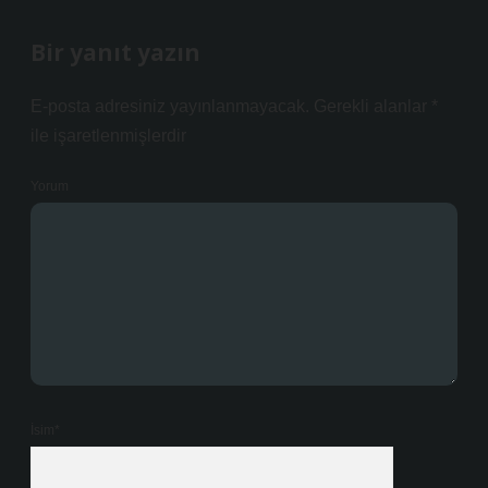
Bir yanıt yazın
E-posta adresiniz yayınlanmayacak.
Gerekli alanlar
*
ile işaretlenmişlerdir
Yorum
İsim*