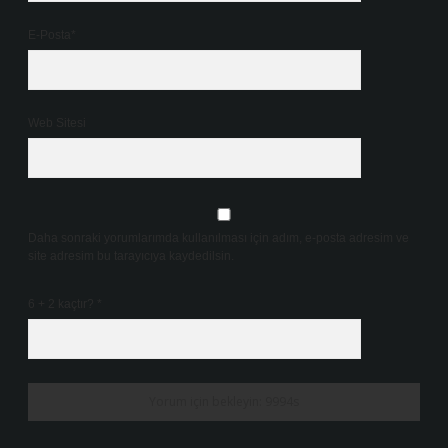
E-Posta*
Web Sitesi
Daha sonraki yorumlarımda kullanılması için adım, e-posta adresim ve
site adresim bu tarayıcıya kaydedilsin.
6 + 2 kaçtır?
*