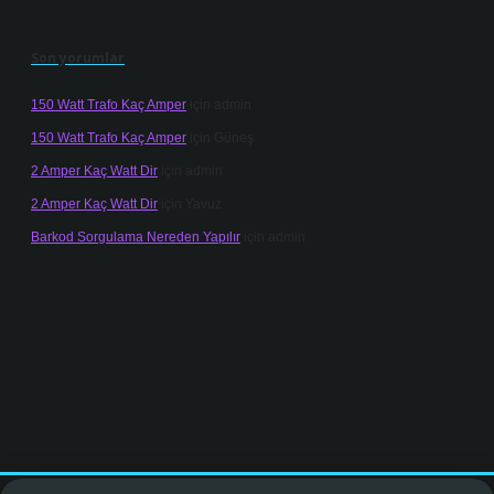
Son yorumlar
150 Watt Trafo Kaç Amper
için
admin
150 Watt Trafo Kaç Amper
için
Güneş
2 Amper Kaç Watt Dir
için
admin
2 Amper Kaç Watt Dir
için
Yavuz
Barkod Sorgulama Nereden Yapılır
için
admin
.net