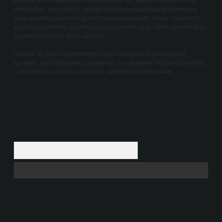
Kurumu (BTK) tarafından onaylanmış bir Yer Sağlayıcı olarak hizmet
vermektedir. Bu nedenle, sitedeki içerikleri proaktif olarak denetleme
veya araştırma yükümlülüğümüz bulunmamaktadır. Ancak, üyelerimiz
yazdıkları içeriklerin sorumluluğunu taşımakta olup, siteye üye olarak bu
sorumluluğu kabul etmiş sayılırlar.
Hukuka ve yasal düzenlemelere aykırı olduğunu düşündüğünüz
içerikleri,
backlinkpanelicomtr@gmail.com
adresine bildirmeniz halinde,
ilgili içerikler yasal süre içerisinde sitemizden kaldırılacaktır.
Arama