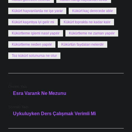
Kükürt hayvanlarda ne işe yarar
Kükürt kaç derecede atılır
Kükürt kaşıntıya iyi gelir mi
Kükürt toprakta ne kadar kalır
Kükürtleme işlemi nasıl yapılır
Kükürtleme ne zaman yapılır
Kükürtleme neden yapılır
Kükürtün faydaları nelerdir
Toz kükürt solunursa ne olur
Önceki Yazı
Esra Varank Ne Mezunu
Sonraki Yazı
Uykuluyken Ders Çalışmak Verimli Mi