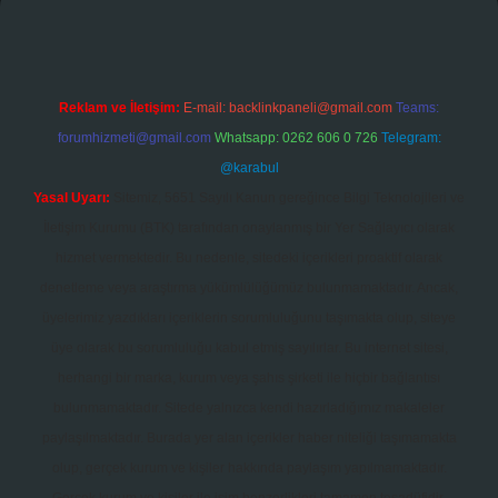
Reklam ve İletişim:
E-mail:
backlinkpaneli@gmail.com
Teams:
forumhizmeti@gmail.com
Whatsapp: 0262 606 0 726
Telegram:
@karabul
Yasal Uyarı:
Sitemiz, 5651 Sayılı Kanun gereğince Bilgi Teknolojileri ve
İletişim Kurumu (BTK) tarafından onaylanmış bir Yer Sağlayıcı olarak
hizmet vermektedir. Bu nedenle, sitedeki içerikleri proaktif olarak
denetleme veya araştırma yükümlülüğümüz bulunmamaktadır. Ancak,
üyelerimiz yazdıkları içeriklerin sorumluluğunu taşımakta olup, siteye
üye olarak bu sorumluluğu kabul etmiş sayılırlar. Bu internet sitesi,
herhangi bir marka, kurum veya şahıs şirketi ile hiçbir bağlantısı
bulunmamaktadır. Sitede yalnızca kendi hazırladığımız makaleler
paylaşılmaktadır. Burada yer alan içerikler haber niteliği taşımamakta
olup, gerçek kurum ve kişiler hakkında paylaşım yapılmamaktadır.