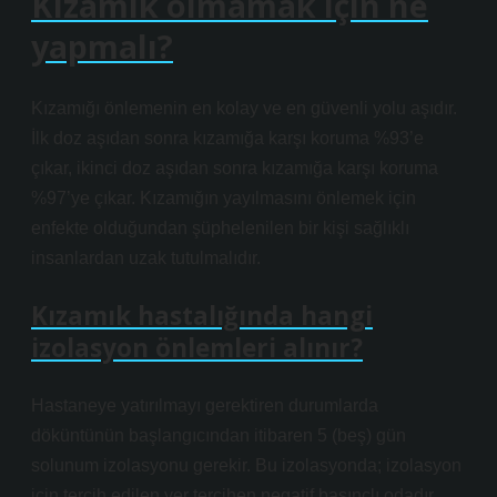
Kızamık olmamak için ne
yapmalı?
Kızamığı önlemenin en kolay ve en güvenli yolu aşıdır.
İlk doz aşıdan sonra kızamığa karşı koruma %93’e
çıkar, ikinci doz aşıdan sonra kızamığa karşı koruma
%97’ye çıkar. Kızamığın yayılmasını önlemek için
enfekte olduğundan şüphelenilen bir kişi sağlıklı
insanlardan uzak tutulmalıdır.
Kızamık hastalığında hangi
izolasyon önlemleri alınır?
Hastaneye yatırılmayı gerektiren durumlarda
döküntünün başlangıcından itibaren 5 (beş) gün
solunum izolasyonu gerekir. Bu izolasyonda; izolasyon
için tercih edilen yer tercihen negatif basınçlı odadır.