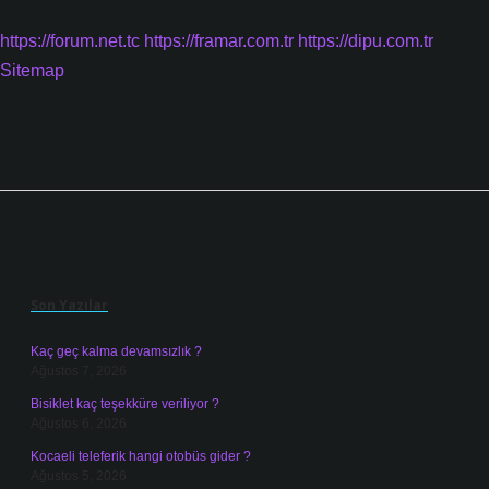
https://forum.net.tc
https://framar.com.tr
https://dipu.com.tr
Sitemap
Sidebar
Son Yazılar
Kaç geç kalma devamsızlık ?
Ağustos 7, 2026
Bisiklet kaç teşekküre veriliyor ?
Ağustos 6, 2026
Kocaeli teleferik hangi otobüs gider ?
Ağustos 5, 2026