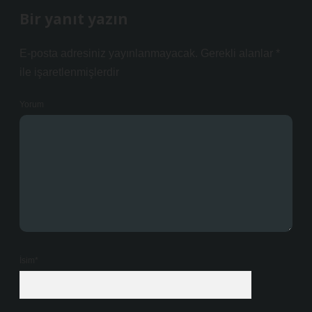
Bir yanıt yazın
E-posta adresiniz yayınlanmayacak.
Gerekli alanlar
*
ile işaretlenmişlerdir
Yorum
İsim*