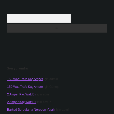
Arama
Son yorumlar
150 Watt Trafo Kaç Amper
için
admin
150 Watt Trafo Kaç Amper
için
Güneş
2 Amper Kaç Watt Dir
için
admin
2 Amper Kaç Watt Dir
için
Yavuz
Barkod Sorgulama Nereden Yapılır
için
admin