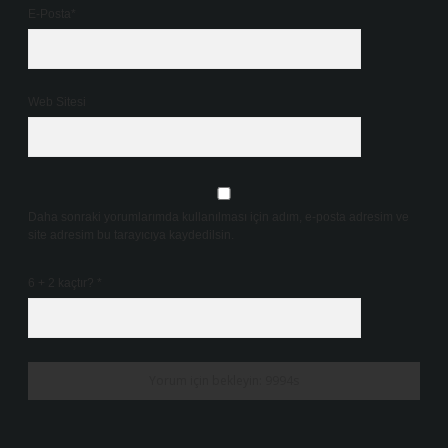
E-Posta*
Web Sitesi
Daha sonraki yorumlarımda kullanılması için adım, e-posta adresim ve
site adresim bu tarayıcıya kaydedilsin.
6 + 2 kaçtır?
*