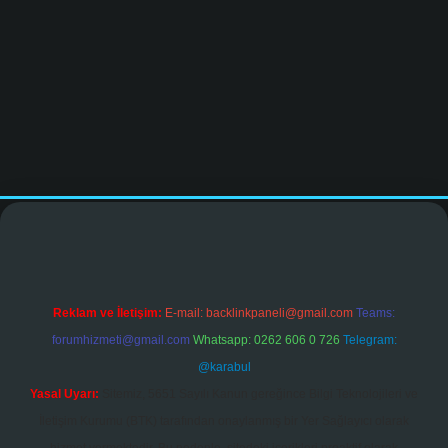
dcasinogir.net
Reklam ve İletişim:
E-mail:
backlinkpaneli@gmail.com
Teams:
forumhizmeti@gmail.com
Whatsapp: 0262 606 0 726
Telegram:
@karabul
Yasal Uyarı:
Sitemiz, 5651 Sayılı Kanun gereğince Bilgi Teknolojileri ve
İletişim Kurumu (BTK) tarafından onaylanmış bir Yer Sağlayıcı olarak