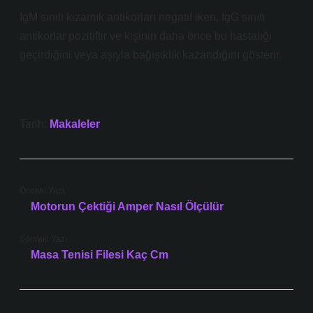
IgM sınıfı kızamık antikorları negatif iken, IgG sınıfı
antikorlar pozitiftir ve kişinin daha önce bu hastalığı
geçirdiğini veya aşıyla bağışıklık kazandığını gösterir.
Tarih:
Makaleler
Önceki Yazı
Motorun Çektiği Amper Nasıl Ölçülür
Sonraki Yazı
Masa Tenisi Filesi Kaç Cm