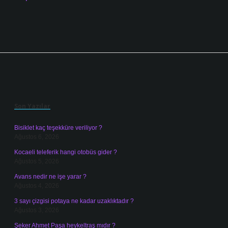
Sidebar
Son Yazılar
Bisiklet kaç teşekküre veriliyor ?
Ağustos 6, 2026
Kocaeli teleferik hangi otobüs gider ?
Ağustos 5, 2026
Avans nedir ne işe yarar ?
Ağustos 4, 2026
3 sayı çizgisi potaya ne kadar uzaklıktadır ?
Ağustos 3, 2026
Şeker Ahmet Paşa heykeltraş mıdır ?