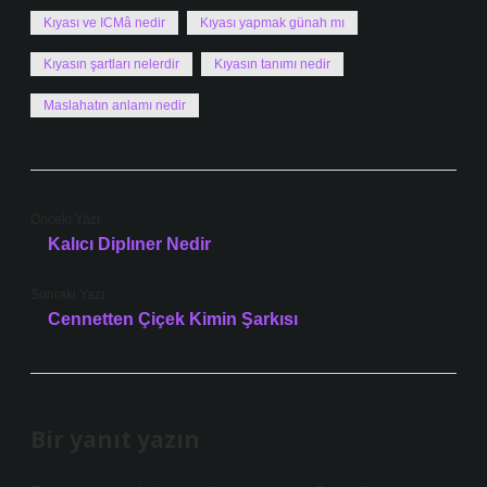
Kıyası ve ICMâ nedir
Kıyası yapmak günah mı
Kıyasın şartları nelerdir
Kıyasın tanımı nedir
Maslahatın anlamı nedir
Önceki Yazı
Kalıcı Diplıner Nedir
Sonraki Yazı
Cennetten Çiçek Kimin Şarkısı
Bir yanıt yazın