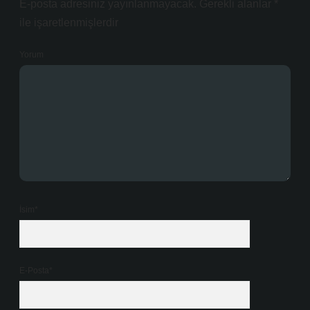
E-posta adresiniz yayınlanmayacak.
Gerekli alanlar
*
ile işaretlenmişlerdir
Yorum
İsim*
E-Posta*