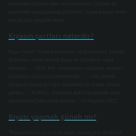
nedeniyle çözümü ayet veya hadislerle çözülen bir
problemle karşılaştırarak çözmektir. Kıyasla karar veren
hukukçuya müçtehit denir.
Kıyasın şartları nelerdir?
Kıyas Nedir? Kıyasın Rükünleri ve Rükünlerin Şartları.
Rükünler.- Asılın hükmü Kitap ve Sünnet ile sabit
olmalıdır. … FER’-Fer’ konusunda nasslarda müstakil
bir hüküm veya icma olmamalıdır. … – Kök sebebi
oluşturan hastalığın aynı zamanda tali sebep olması
gerekir. … KURAL.- Kıyasaya aykırı bir şekilde sabit
olmamalıdır.Daha fazla makale…•25 Haziran 2021
Kıyası yapmak günah mı?
“Resulullah’tan (s.a.v.) bu yana, hukukçular dinlerinin