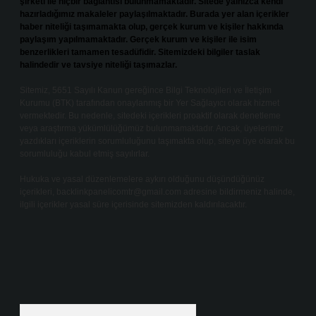
şirketi ile hiçbir bağlantısı bulunmamaktadır. Sitede yalnızca kendi
hazırladığımız makaleler paylaşılmaktadır. Burada yer alan içerikler
haber niteliği taşımamakta olup, gerçek kurum ve kişiler hakkında
paylaşım yapılmamaktadır. Gerçek kurum ve kişiler ile isim
benzerlikleri tamamen tesadüfidir. Sitemizdeki bilgiler taslak
halindedir ve tavsiye niteliği taşımazlar.
Sitemiz, 5651 Sayılı Kanun gereğince Bilgi Teknolojileri ve İletişim
Kurumu (BTK) tarafından onaylanmış bir Yer Sağlayıcı olarak hizmet
vermektedir. Bu nedenle, sitedeki içerikleri proaktif olarak denetleme
veya araştırma yükümlülüğümüz bulunmamaktadır. Ancak, üyelerimiz
yazdıkları içeriklerin sorumluluğunu taşımakta olup, siteye üye olarak bu
sorumluluğu kabul etmiş sayılırlar.
Hukuka ve yasal düzenlemelere aykırı olduğunu düşündüğünüz
içerikleri,
backlinkpanelicomtr@gmail.com
adresine bildirmeniz halinde,
ilgili içerikler yasal süre içerisinde sitemizden kaldırılacaktır.
Arama