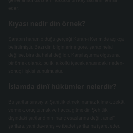
genel anlamda İslam hukukunun kaynaklarını temsil
eder.
Kıyası nedir din örnek?
Şarabın haram olduğu gerçeği Kuran-ı Kerim’de açıkça
belirtilmiştir. Bazı din bilginlerine göre, şarap helal
değilse, bira da helal değildir. Karşılaştırma olgusuna
bir örnek olarak, bu iki alkollü içecek arasındaki neden-
sonuç ilişkisi sunulmuştur.
İslamda dinî hükümler nelerdir?
Bu şartlar sırasıyla: Şahitlik etmek, namaz kılmak, zekât
vermek, oruç tutmak ve hacca gitmektir. Şehitlik
dışındaki şartlar dinin inanç esaslarına değil, amelî
şartlara, yani davranış ve ibadet şartlarına işaret eder.