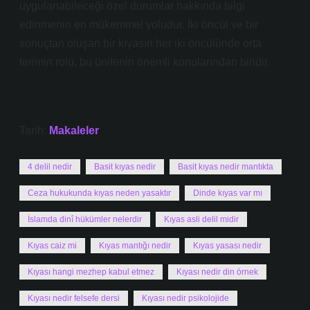
uygulanabileceği özel durumlar hakkında bilgi
edinmenin en mükemmel yoludur. İki öncül ve bir
sonuçtan oluşan bir kıyasın her iki öncülünde orta
terimin rolü, bu ünitenin önemli konularından biridir.
Tarih:
Makaleler
4 delil nedir
Basit kıyas nedir
Basit kıyas nedir mantıkta
Ceza hukukunda kıyas neden yasaktır
Dinde kıyas var mı
İslamda dinî hükümler nelerdir
Kıyas asli delil midir
Kıyas caiz mi
Kıyas mantığı nedir
Kıyas yasası nedir
Kıyası hangi mezhep kabul etmez
Kıyası nedir din örnek
Kıyası nedir felsefe dersi
Kıyası nedir psikolojide