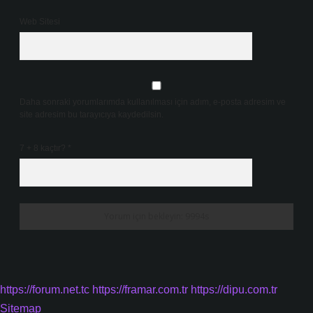
Web Sitesi
Daha sonraki yorumlarımda kullanılması için adım, e-posta adresim ve
site adresim bu tarayıcıya kaydedilsin.
7 + 8 kaçtır?
*
https://forum.net.tc
https://framar.com.tr
https://dipu.com.tr
Sitemap