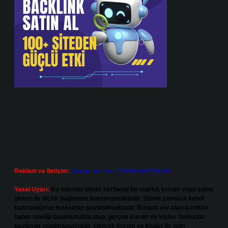
Reklam ve İletişim:
Skype: live:.cid.575569c608265c69
Yasal Uyarı:
Bu internet sitesi, herhangi bir marka, kurum veya şahıs
şirketi ile hiçbir bağlantısı bulunmamaktadır. Sitede yalnızca kendi
hazırladığımız makaleler paylaşılmaktadır. Burada yer alan içerikler
haber niteliği taşımamakta olup, gerçek kurum ve kişiler hakkında
paylaşım yapılmamaktadır. Gerçek kurum ve kişiler ile isim