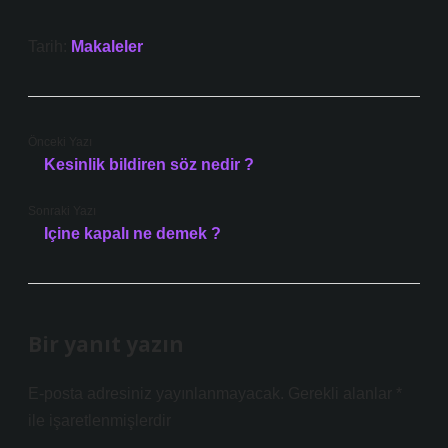
Tarih:
Makaleler
Önceki Yazı
Kesinlik bildiren söz nedir ?
Sonraki Yazı
Içine kapalı ne demek ?
Bir yanıt yazın
E-posta adresiniz yayınlanmayacak.
Gerekli alanlar
*
ile işaretlenmişlerdir