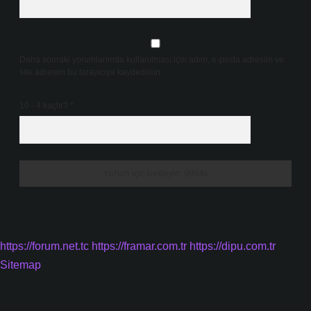
Daha sonraki yorumlarımda kullanılması için adım, e-posta adresim ve
site adresim bu tarayıcıya kaydedilsin.
10 - 4 kaçtır?
*
https://forum.net.tc
https://framar.com.tr
https://dipu.com.tr
Sitemap