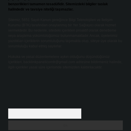
benzerlikleri tamamen tesadüfidir. Sitemizdeki bilgiler taslak
halindedir ve tavsiye niteliği taşımazlar.
Sitemiz, 5651 Sayılı Kanun gereğince Bilgi Teknolojileri ve İletişim
Kurumu (BTK) tarafından onaylanmış bir Yer Sağlayıcı olarak hizmet
vermektedir. Bu nedenle, sitedeki içerikleri proaktif olarak denetleme
veya araştırma yükümlülüğümüz bulunmamaktadır. Ancak, üyelerimiz
yazdıkları içeriklerin sorumluluğunu taşımakta olup, siteye üye olarak bu
sorumluluğu kabul etmiş sayılırlar.
Hukuka ve yasal düzenlemelere aykırı olduğunu düşündüğünüz
içerikleri,
backlinkpanelicomtr@gmail.com
adresine bildirmeniz halinde,
ilgili içerikler yasal süre içerisinde sitemizden kaldırılacaktır.
Arama