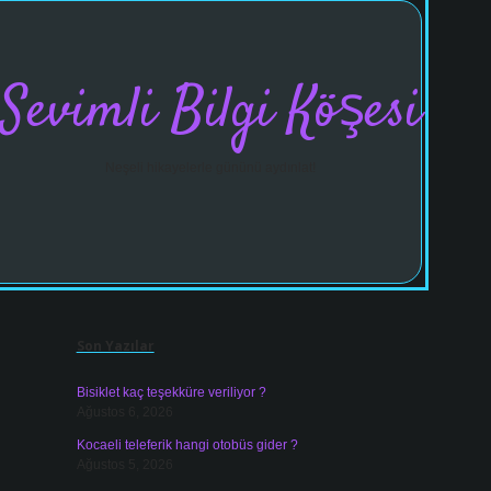
Sevimli Bilgi Köşesi
Neşeli hikayelerle gününü aydınlat!
Sidebar
vdcasinogir
Son Yazılar
Bisiklet kaç teşekküre veriliyor ?
Ağustos 6, 2026
Kocaeli teleferik hangi otobüs gider ?
Ağustos 5, 2026