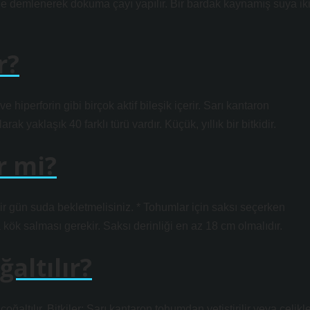
le demlenerek dokuma çayı yapılır. Bir bardak kaynamış suya ik
r?
e hiperforin gibi birçok aktif bileşik içerir. Sarı kantaron
rak yaklaşık 40 farklı türü vardır. Küçük, yıllık bir bitkidir.
r mi?
ir gün suda bekletmelisiniz. * Tohumlar için saksı seçerken
 kök salması gerekir. Saksı derinliği en az 18 cm olmalıdır.
altılır?
çoğaltılır. Bitkiler: Sarı kantaron tohumdan yetiştirilir veya çelikl