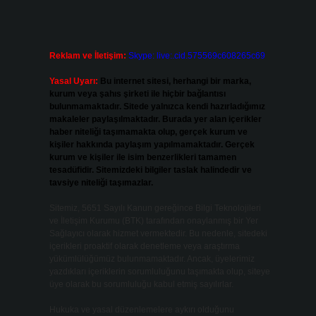
Reklam ve İletişim:
Skype: live:.cid.575569c608265c69
Yasal Uyarı:
Bu internet sitesi, herhangi bir marka,
kurum veya şahıs şirketi ile hiçbir bağlantısı
bulunmamaktadır. Sitede yalnızca kendi hazırladığımız
makaleler paylaşılmaktadır. Burada yer alan içerikler
haber niteliği taşımamakta olup, gerçek kurum ve
kişiler hakkında paylaşım yapılmamaktadır. Gerçek
kurum ve kişiler ile isim benzerlikleri tamamen
tesadüfidir. Sitemizdeki bilgiler taslak halindedir ve
tavsiye niteliği taşımazlar.
Sitemiz, 5651 Sayılı Kanun gereğince Bilgi Teknolojileri
ve İletişim Kurumu (BTK) tarafından onaylanmış bir Yer
Sağlayıcı olarak hizmet vermektedir. Bu nedenle, sitedeki
içerikleri proaktif olarak denetleme veya araştırma
yükümlülüğümüz bulunmamaktadır. Ancak, üyelerimiz
yazdıkları içeriklerin sorumluluğunu taşımakta olup, siteye
üye olarak bu sorumluluğu kabul etmiş sayılırlar.
Hukuka ve yasal düzenlemelere aykırı olduğunu