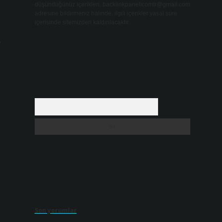
düşündüğünüz içerikleri,
backlinkpanelicomtr@gmail.com
adresine bildirmeniz halinde, ilgili içerikler yasal süre
içerisinde sitemizden kaldırılacaktır.
e
Arama
Son yorumlar