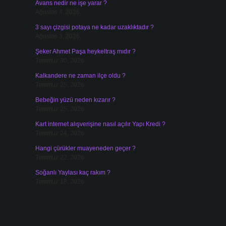
Avans nedir ne işe yarar ?
Ağustos 4, 2026
3 sayı çizgisi potaya ne kadar uzaklıktadır ?
Ağustos 3, 2026
Şeker Ahmet Paşa heykeltraş mıdır ?
Temmuz 30, 2026
Kalkandere ne zaman ilçe oldu ?
Temmuz 25, 2026
Bebeğin yüzü neden kızarır ?
Temmuz 25, 2026
Kart internet alışverişine nasıl açılır Yapı Kredi ?
Temmuz 24, 2026
Hangi çürükler muayeneden geçer ?
Temmuz 22, 2026
Soğanlı Yaylası kaç rakım ?
Temmuz 18, 2026