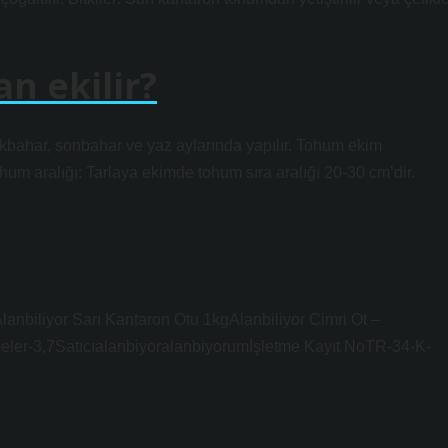
n ekilir?
lkbahar, sonbahar ve yaz aylarında yapılır. Tohum ekim
ohum aralığı: Tarlaya ekimde tohum sıra aralığı 20-30 cm’dir.
Alanbiliyor Sarı Kantaron Otu 1kgAlanbiliyor Cimri Ot –
eler-3,7Satıcıalanbiyoralanbiyorumİşletme Kayıt NoTR-34-K-