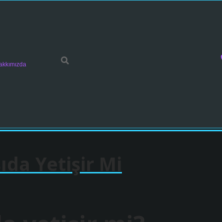
akkımızda
ıda Yetişir Mi