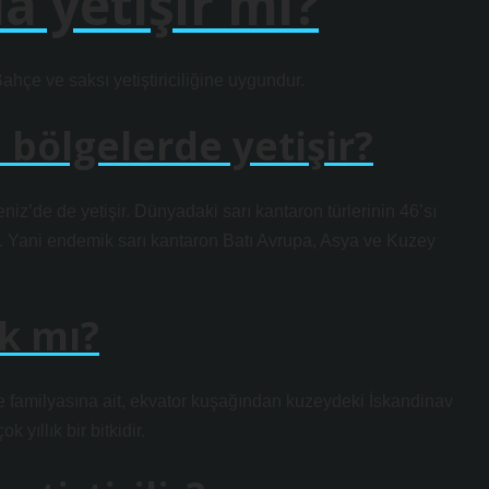
a yetişir mi?
ahçe ve saksı yetiştiriciliğine uygundur.
 bölgelerde yetişir?
niz’de de yetişir. Dünyadaki sarı kantaron türlerinin 46’sı
ir. Yani endemik sarı kantaron Batı Avrupa, Asya ve Kuzey
ık mı?
e familyasına ait, ekvator kuşağından kuzeydeki İskandinav
 yıllık bir bitkidir.