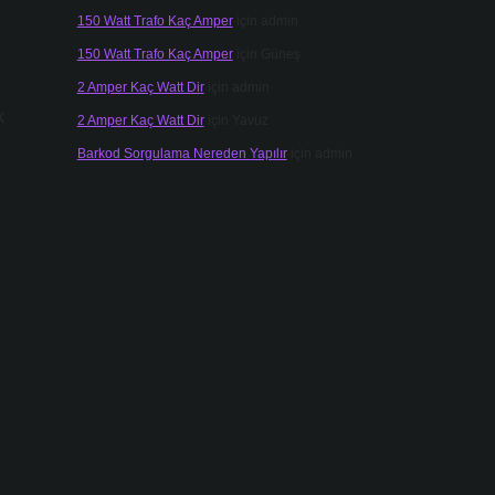
150 Watt Trafo Kaç Amper
için
admin
150 Watt Trafo Kaç Amper
için
Güneş
2 Amper Kaç Watt Dir
için
admin
k
2 Amper Kaç Watt Dir
için
Yavuz
Barkod Sorgulama Nereden Yapılır
için
admin