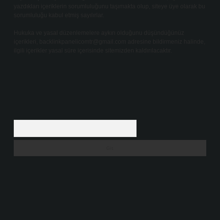
yazdıkları içeriklerin sorumluluğunu taşımakta olup, siteye üye olarak bu
sorumluluğu kabul etmiş sayılırlar.
Hukuka ve yasal düzenlemelere aykırı olduğunu düşündüğünüz
içerikleri,
backlinkpanelicomtr@gmail.com
adresine bildirmeniz halinde,
ilgili içerikler yasal süre içerisinde sitemizden kaldırılacaktır.
Arama