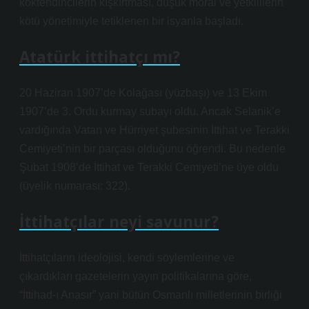
köktendincilerin kışkırtması, düşük moral ve yetkililerin
kötü yönetimiyle tetiklenen bir isyanla başladı.
Atatürk ittihatçı mı?
20 Haziran 1907’de Kolağası (yüzbaşı) ve 13 Ekim
1907’de 3. Ordu kurmay subayı oldu. Ancak Selanik’e
vardığında Vatan ve Hürriyet şubesinin İttihat ve Terakki
Cemiyeti’nin bir parçası olduğunu öğrendi. Bu nedenle
Şubat 1908’de İttihat ve Terakki Cemiyeti’ne üye oldu
(üyelik numarası: 322).
İttihatçılar neyi savunur?
İttihatçıların ideolojisi, kendi söylemlerine ve
çıkardıkları gazetelerin yayın politikalarına göre,
“İttihad-ı Anasır” yani bütün Osmanlı milletlerinin birliği