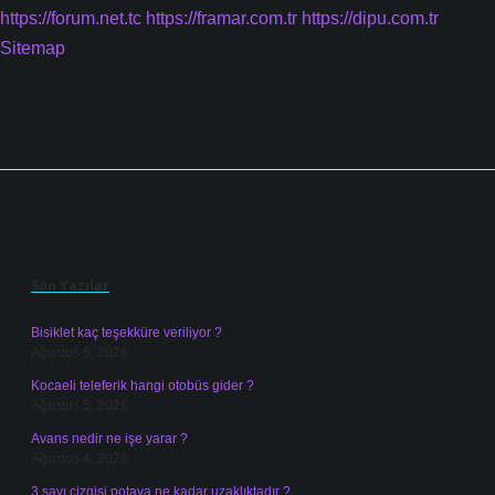
https://forum.net.tc
https://framar.com.tr
https://dipu.com.tr
Sitemap
Sidebar
Son Yazılar
Bisiklet kaç teşekküre veriliyor ?
Ağustos 6, 2026
Kocaeli teleferik hangi otobüs gider ?
Ağustos 5, 2026
Avans nedir ne işe yarar ?
Ağustos 4, 2026
3 sayı çizgisi potaya ne kadar uzaklıktadır ?