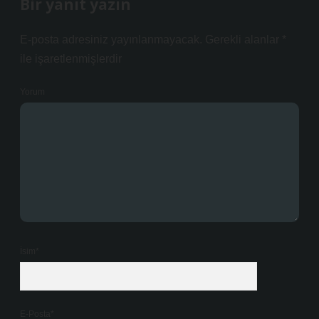
Bir yanıt yazın
E-posta adresiniz yayınlanmayacak.
Gerekli alanlar
*
ile işaretlenmişlerdir
Yorum
İsim*
E-Posta*