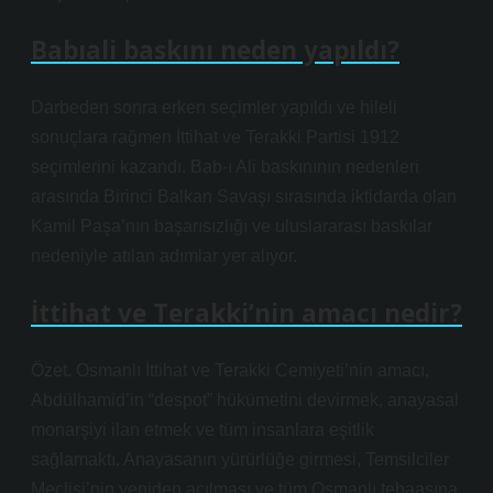
Babıali baskını neden yapıldı?
Darbeden sonra erken seçimler yapıldı ve hileli
sonuçlara rağmen İttihat ve Terakki Partisi 1912
seçimlerini kazandı. Bab-ı Ali baskınının nedenleri
arasında Birinci Balkan Savaşı sırasında iktidarda olan
Kamil Paşa’nın başarısızlığı ve uluslararası baskılar
nedeniyle atılan adımlar yer alıyor.
İttihat ve Terakki’nin amacı nedir?
Özet. Osmanlı İttihat ve Terakki Cemiyeti’nin amacı,
Abdülhamid’in “despot” hükümetini devirmek, anayasal
monarşiyi ilan etmek ve tüm insanlara eşitlik
sağlamaktı. Anayasanın yürürlüğe girmesi, Temsilciler
Meclisi’nin yeniden açılması ve tüm Osmanlı tebaasına