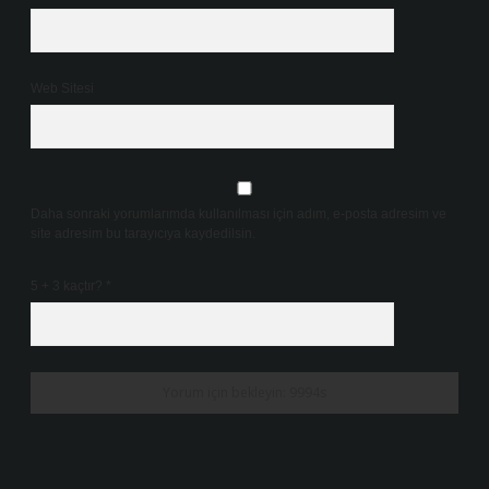
Web Sitesi
Daha sonraki yorumlarımda kullanılması için adım, e-posta adresim ve
site adresim bu tarayıcıya kaydedilsin.
5 + 3 kaçtır?
*