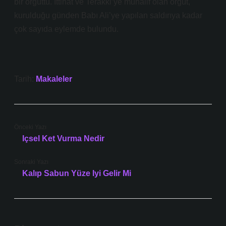
bir örgüttü. İttihat ve Terakki’ye muhalif olan örgüt,
kurulduğu günden Babı Ali’ye yapılan saldırıya kadar
çok sayıda eylemde bulundu.
Tarih:
Makaleler
Önceki Yazı
Içsel Ket Vurma Nedir
Sonraki Yazı
Kalıp Sabun Yüze Iyi Gelir Mi