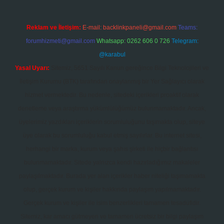
Reklam ve İletişim:
E-mail:
backlinkpaneli@gmail.com
Teams:
forumhizmeti@gmail.com
Whatsapp: 0262 606 0 726
Telegram:
@karabul
Yasal Uyarı:
Sitemiz, 5651 Sayılı Kanun gereğince Bilgi Teknolojileri ve
İletişim Kurumu (BTK) tarafından onaylanmış bir Yer Sağlayıcı olarak
hizmet vermektedir. Bu nedenle, sitedeki içerikleri proaktif olarak
denetleme veya araştırma yükümlülüğümüz bulunmamaktadır. Ancak,
üyelerimiz yazdıkları içeriklerin sorumluluğunu taşımakta olup, siteye
üye olarak bu sorumluluğu kabul etmiş sayılırlar. Bu internet sitesi,
herhangi bir marka, kurum veya şahıs şirketi ile hiçbir bağlantısı
bulunmamaktadır. Sitede yalnızca kendi hazırladığımız makaleler
paylaşılmaktadır. Burada yer alan içerikler haber niteliği taşımamakta
olup, gerçek kurum ve kişiler hakkında paylaşım yapılmamaktadır.
Gerçek kurum ve kişiler ile isim benzerlikleri tamamen tesadüfidir.
Sitemiz, kar amacı gütmeyen ve tamamen ücretsiz bir bilgi paylaşım