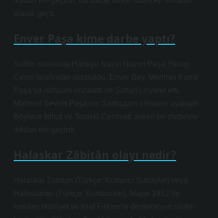
iktidarı ele geçirdi. Bu darbe tarihe Bab-ı Ali saldırısı
olarak geçti.
Enver Paşa kime darbe yaptı?
Saldırı sırasında Harbiye Nazırı Nazım Paşa Yakup
Cemil tarafından öldürüldü. Enver Bey, Mehmet Kamil
Paşa’ya istifasını imzalattı ve Sultan’ı ziyaret etti.
Mahmut Şevket Paşa’nın Sadrazam olmasını ayarladı.
Böylece İttihat ve Terakki Cemiyeti askeri bir darbeyle
iktidarı ele geçirdi.
Halaskar Zâbitân olayı nedir?
Halaskar Zabitan (Türkçe: Kurtarıcı Subaylar) veya
Halaskaran (Türkçe: Kurtarıcılar), Mayıs 1912’de
kurulan Hürriyet ve İtilaf Fırkası’nı destekleyen silahlı