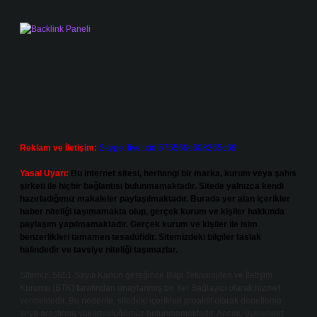
Reklam ve İletişim:
Skype: live:.cid.575569c608265c69
Yasal Uyarı:
Bu internet sitesi, herhangi bir marka, kurum veya şahıs
şirketi ile hiçbir bağlantısı bulunmamaktadır. Sitede yalnızca kendi
hazırladığımız makaleler paylaşılmaktadır. Burada yer alan içerikler
haber niteliği taşımamakta olup, gerçek kurum ve kişiler hakkında
paylaşım yapılmamaktadır. Gerçek kurum ve kişiler ile isim
benzerlikleri tamamen tesadüfidir. Sitemizdeki bilgiler taslak
halindedir ve tavsiye niteliği taşımazlar.
Sitemiz, 5651 Sayılı Kanun gereğince Bilgi Teknolojileri ve İletişim
Kurumu (BTK) tarafından onaylanmış bir Yer Sağlayıcı olarak hizmet
vermektedir. Bu nedenle, sitedeki içerikleri proaktif olarak denetleme
veya araştırma yükümlülüğümüz bulunmamaktadır. Ancak, üyelerimiz