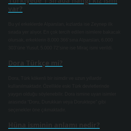
Türkiyede 1 Sırada hangi kız ismi
var?
Bu yıl erkeklerde Alparslan, kızlarda ise Zeynep ilk
sırada yer alıyor. En çok tercih edilen isimlere bakacak
olursak, erkeklerin 8.000 366’sına Alparslan, 6.000
303’üne Yusuf, 5.000 72’sine ise Miraç ismi verildi.
Dora Türkçe mi?
Dora, Türk kökenli bir isimdir ve uzun yıllardır
kullanılmaktadır. Özellikle eski Türk devletlerinde
yaygın olduğu söylenebilir. Dora ismine uyan isimler
arasında “Doru, Durukkan veya Doruktepe” gibi
seçenekler öne çıkmaktadır.
Hüna isminin anlamı nedir?