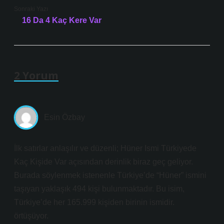
Sonraki Yazı
16 Da 4 Kaç Kere Var
2 Yorum
Esin Özbay
İlk satırlar anlaşılır ve düzenli; Hüner Ismi Türkiyede
Kaç Kişide Var açısından derinlik biraz geç geliyor.
Burada söylenmek istenenle Türkiye’de “Hüner” ismini
taşıyan yaklaşık 494 kişi bulunmaktadır. Bu isim,
Türkiye’de her 165.999 kişiden birinin ismidir.
örtüşüyor.