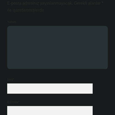
E-posta adresiniz yayınlanmayacak.
Gerekli alanlar
*
ile işaretlenmişlerdir
Yorum
İsim*
E-Posta*