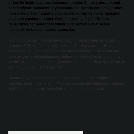
şirketi ile hiçbir bağlantısı bulunmamaktadır. Sitede yalnızca kendi
hazırladığımız makaleler paylaşılmaktadır. Burada yer alan içerikler
haber niteliği taşımamakta olup, gerçek kurum ve kişiler hakkında
paylaşım yapılmamaktadır. Gerçek kurum ve kişiler ile isim
benzerlikleri tamamen tesadüfidir. Sitemizdeki bilgiler taslak
halindedir ve tavsiye niteliği taşımazlar.
Sitemiz, 5651 Sayılı Kanun gereğince Bilgi Teknolojileri ve İletişim
Kurumu (BTK) tarafından onaylanmış bir Yer Sağlayıcı olarak hizmet
vermektedir. Bu nedenle, sitedeki içerikleri proaktif olarak denetleme
veya araştırma yükümlülüğümüz bulunmamaktadır. Ancak, üyelerimiz
yazdıkları içeriklerin sorumluluğunu taşımakta olup, siteye üye olarak bu
sorumluluğu kabul etmiş sayılırlar.
Hukuka ve yasal düzenlemelere aykırı olduğunu düşündüğünüz
içerikleri,
backlinkpanelicomtr@gmail.com
adresine bildirmeniz halinde,
ilgili içerikler yasal süre içerisinde sitemizden kaldırılacaktır.
Arama