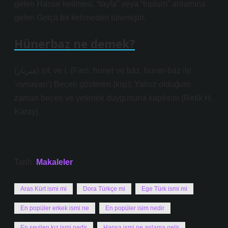
gelen Hanse kelimesi, “tayfa” veya “toplum” anlamına
gelen Gotça bir kelimeden türemiştir.
Hünerbaz ne demek?
(ﻫﻨﺮﺑﺎﺯ) sıf. ve I. (Fars. huner ve bāz, huner-bāz ile
‘oynayan’) Beceri gösteren (kişi): Yalnız olduğum
zaman beceri ve yetenek duygusuna kapılırım (Refik H.
Karay).
Tarih:
Makaleler
Aras Kürt ismi mi
Dora Türkçe mi
Ege Türk ismi mi
En popüler erkek ismi ne
En popüler isim nedir
En sevilen kız ismi nedir
Hansa ismi ne anlama gelir