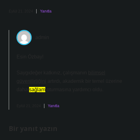
Eylül 21, 2024
Yanıtla
admin
Esin Özbay!
Saygıdeğer katkınız, çalışmanın
bilimsel
güvenilirliğini
artırdı, akademik bir temel üzerine
daha
sağlam
oturmasına yardımcı oldu.
Eylül 21, 2024
Yanıtla
Bir yanıt yazın