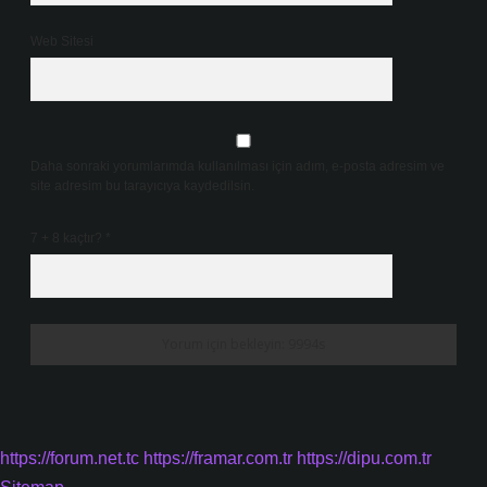
Web Sitesi
Daha sonraki yorumlarımda kullanılması için adım, e-posta adresim ve
site adresim bu tarayıcıya kaydedilsin.
7 + 8 kaçtır?
*
https://forum.net.tc
https://framar.com.tr
https://dipu.com.tr