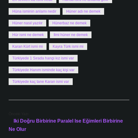
Hüna isminin anlamı nedir
Hüner adı ne demek
Hüner nasıl yazılır
Hünerbaz ne demek
Hür ismi ne demek
Ilmi hüner ne demek
Karan Kürt ismi mi
Kayra Türk ismi mi
Türkiyede 1 Sırada hangi kız ismi var
Türkiyede Hanım isminde kaç kişi var
Türkiyede kaç tane Karan ismi var
Önceki Yazı
Iki Doğru Birbirine Paralel Ise Eğimleri Birbirine
Ne Olur