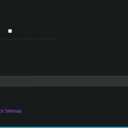
ite adresim bu tarayıcıya kaydedilsin.
tr
Sitemap