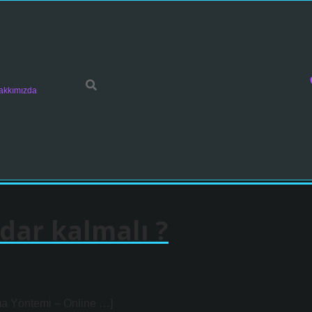
akkımızda
adar kalmalı ?
ama Yöntemi – Online …]