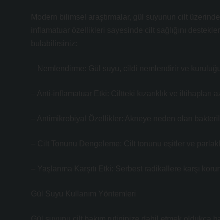
Modern bilimsel araştırmalar, gül suyunun cilt üzerinde
inflamatuar özellikleri sayesinde cilt sağlığını destekl
bulabilirsiniz:
– Nemlendirme: Gül suyu, cildi nemlendirir ve kuruluğu 
– Anti-inflamatuar Etki: Ciltteki kızarıklık ve iltihapları az
– Antimikrobiyal Özellikler: Akneye neden olan bakteriler
– Cilt Tonunu Dengeleme: Cilt tonunu eşitler ve parlakl
– Yaşlanma Karşıtı Etki: Serbest radikallere karşı korum
Gül Suyu Kullanım Yöntemleri
Gül suyunu cilt bakım rutininize dahil etmek oldukça bas