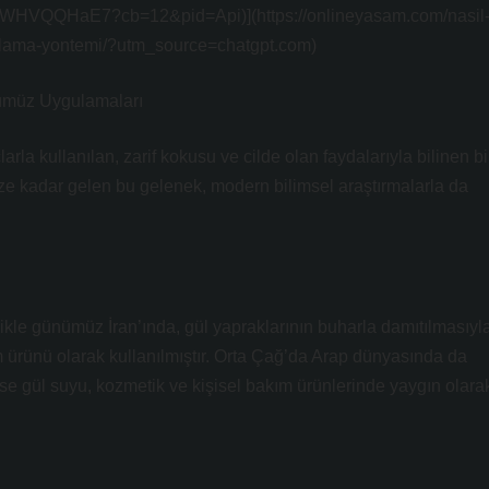
A5hWHVQQHaE7?cb=12&pid=Api)](https://onlineyasam.com/nasil
zirlama-yontemi/?utm_source=chatgpt.com)
nümüz Uygulamaları
la kullanılan, zarif kokusu ve cilde olan faydalarıyla bilinen bi
e kadar gelen bu gelenek, modern bilimsel araştırmalarla da
likle günümüz İran’ında, gül yapraklarının buharla damıtılmasıyl
m ürünü olarak kullanılmıştır. Orta Çağ’da Arap dünyasında da
se gül suyu, kozmetik ve kişisel bakım ürünlerinde yaygın olara