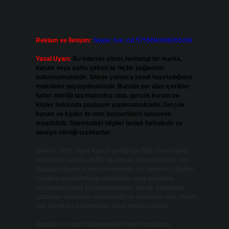
Reklam ve İletişim:
Skype: live:.cid.575569c608265c69
Yasal Uyarı:
Bu internet sitesi, herhangi bir marka,
kurum veya şahıs şirketi ile hiçbir bağlantısı
bulunmamaktadır. Sitede yalnızca kendi hazırladığımız
makaleler paylaşılmaktadır. Burada yer alan içerikler
haber niteliği taşımamakta olup, gerçek kurum ve
kişiler hakkında paylaşım yapılmamaktadır. Gerçek
kurum ve kişiler ile isim benzerlikleri tamamen
tesadüfidir. Sitemizdeki bilgiler taslak halindedir ve
tavsiye niteliği taşımazlar.
Sitemiz, 5651 Sayılı Kanun gereğince Bilgi Teknolojileri
ve İletişim Kurumu (BTK) tarafından onaylanmış bir Yer
Sağlayıcı olarak hizmet vermektedir. Bu nedenle, sitedeki
içerikleri proaktif olarak denetleme veya araştırma
yükümlülüğümüz bulunmamaktadır. Ancak, üyelerimiz
yazdıkları içeriklerin sorumluluğunu taşımakta olup, siteye
üye olarak bu sorumluluğu kabul etmiş sayılırlar.
Hukuka ve yasal düzenlemelere aykırı olduğunu