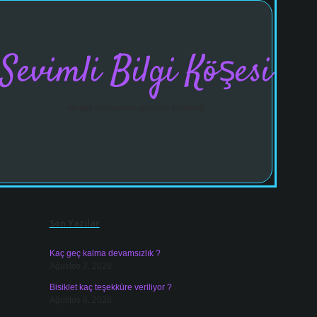
Sevimli Bilgi Köşesi
Neşeli hikayelerle gününü aydınlat!
Sidebar
vdcasinogir.net
Son Yazılar
Kaç geç kalma devamsızlık ?
Ağustos 7, 2026
Bisiklet kaç teşekküre veriliyor ?
Ağustos 6, 2026