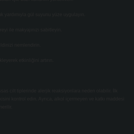
uk yardımıyla gül suyunu yüze uygulayın.
eyi ile makyajınızı sabitleyin.
dinizi nemlendirin.
eyerek etkinliğini artırın.
s cilt tiplerinde alerjik reaksiyonlara neden olabilir. İlk
kisini kontrol edin. Ayrıca, alkol içermeyen ve katkı maddesi
rilir.