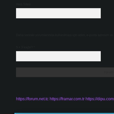
Web Sitesi
Daha sonraki yorumlarımda kullanılması için adım, e-posta adresim ve s
5 + 3 kaçtır?
*
https://forum.net.tc
https://framar.com.tr
https://dipu.com.