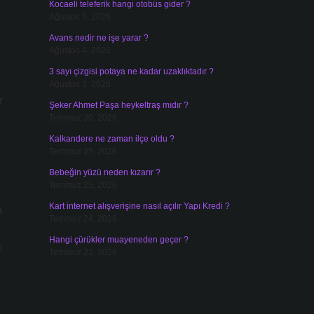
Kocaeli teleferik hangi otobüs gider ?
-
Ağustos 5, 2026
Avans nedir ne işe yarar ?
Ağustos 4, 2026
3 sayı çizgisi potaya ne kadar uzaklıktadır ?
Ağustos 3, 2026
r
Şeker Ahmet Paşa heykeltraş mıdır ?
Temmuz 30, 2026
Kalkandere ne zaman ilçe oldu ?
Temmuz 25, 2026
Bebeğin yüzü neden kızarır ?
Temmuz 25, 2026
Kart internet alışverişine nasıl açılır Yapı Kredi ?
a
Temmuz 24, 2026
Hangi çürükler muayeneden geçer ?
k
Temmuz 22, 2026