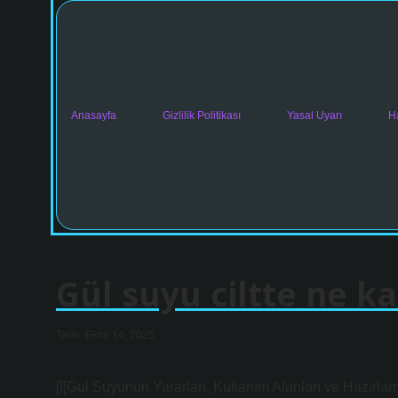
Anasayfa
Gizlilik Politikası
Yasal Uyarı
H
Gül suyu ciltte ne k
Tarih: Ekim 14, 2025
[![Gül Suyunun Yararları, Kullanım Alanları ve Hazırl