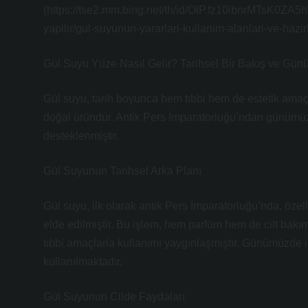
(https://tse2.mm.bing.net/th/id/OIP.fz10ibnrMTsK0Z
yapilir/gul-suyunun-yararlari-kullanim-alanlari-ve-ha
Gül Suyu Yüze Nasıl Gelir? Tarihsel Bir Bakış ve Gü
Gül suyu, tarih boyunca hem tıbbi hem de estetik amaçlar
doğal üründür. Antik Pers İmparatorluğu’ndan günümüz
desteklenmiştir.
Gül Suyunun Tarihsel Arka Planı
Gül suyu, ilk olarak antik Pers İmparatorluğu’nda, özel
elde edilmiştir. Bu işlem, hem parfüm hem de cilt bakı
tıbbi amaçlarla kullanımı yaygınlaşmıştır. Günümüzde i
kullanılmaktadır.
Gül Suyunun Cilde Faydaları