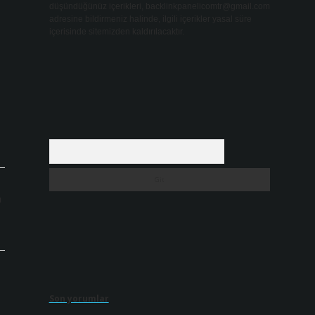
düşündüğünüz içerikleri,
backlinkpanelicomtr@gmail.com
adresine bildirmeniz halinde, ilgili içerikler yasal süre
içerisinde sitemizden kaldırılacaktır.
Arama
ı
Son yorumlar