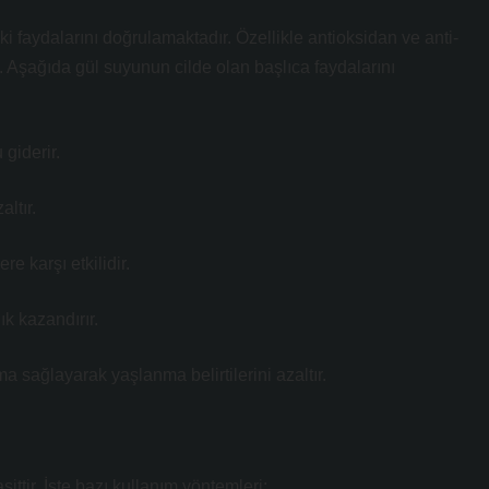
ki faydalarını doğrulamaktadır. Özellikle antioksidan ve anti-
er. Aşağıda gül suyunun cilde olan başlıca faydalarını
giderir.
altır.
e karşı etkilidir.
ık kazandırır.
a sağlayarak yaşlanma belirtilerini azaltır.
ittir. İşte bazı kullanım yöntemleri: