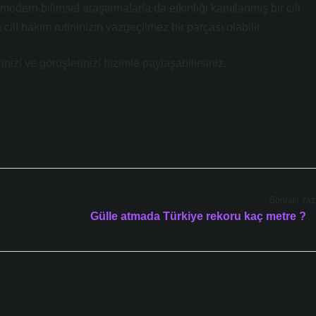
modern bilimsel araştırmalarla da etkinliği kanıtlanmış bir cilt
cilt bakım rutininizin vazgeçilmez bir parçası olabilir.
izi ve görüşlerinizi bizimle paylaşabilirsiniz.
Sonraki Yaz
Gülle atmada Türkiye rekoru kaç metre ?