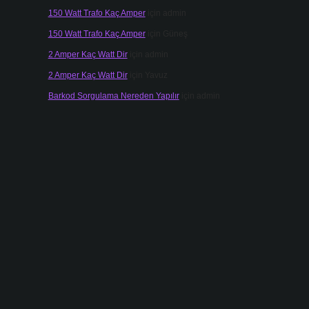
150 Watt Trafo Kaç Amper
için
admin
150 Watt Trafo Kaç Amper
için
Güneş
2 Amper Kaç Watt Dir
için
admin
2 Amper Kaç Watt Dir
için
Yavuz
Barkod Sorgulama Nereden Yapılır
için
admin