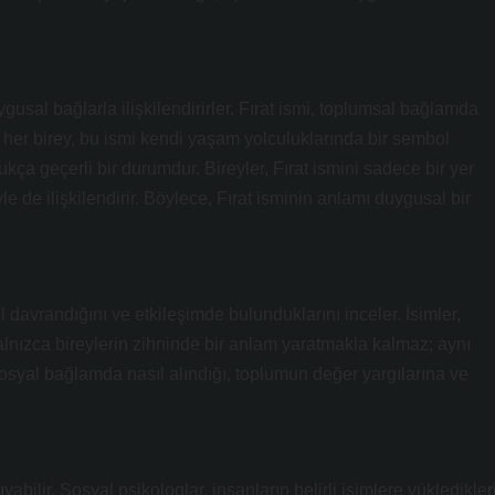
ygusal bağlarla ilişkilendirirler. Fırat ismi, toplumsal bağlamda
ş her birey, bu ismi kendi yaşam yolculuklarında bir sembol
dukça geçerli bir durumdur. Bireyler, Fırat ismini sadece bir yer
le de ilişkilendirir. Böylece, Fırat isminin anlamı duygusal bir
 davrandığını ve etkileşimde bulunduklarını inceler. İsimler,
 yalnızca bireylerin zihninde bir anlam yaratmakla kalmaz; aynı
syal bağlamda nasıl alındığı, toplumun değer yargılarına ve
ıyabilir. Sosyal psikologlar, insanların belirli isimlere yükledikler