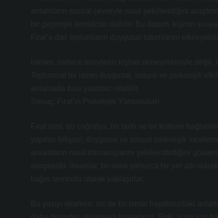
anlamların sosyal çevreyle nasıl şekillendiğini araştırmı
bir geçmişin temsilcisi olabilir. Bu durum, kişinin sosyal k
Fırat’a dair toplumların duygusal tutumlarını etkileyebili
İsimler, sadece bireylerin kişisel deneyimleriyle değil, 
Toplumsal bir ismin duygusal, sosyal ve psikolojik etkil
anlamada bize yardımcı olabilir.
Sonuç: Fırat’ın Psikolojik Yansımaları
Fırat ismi, bir coğrafya, bir tarih ve bir kültürle bağlantıl
yapılan bilişsel, duygusal ve sosyal psikolojik incelem
anlamların nasıl davranışlarını şekillendirdiğini gösterir
simgesidir. İnsanlar, bu isme yalnızca bir yer adı olara
bağın sembolü olarak yaklaşırlar.
Bu yazıyı okurken, siz de bir ismin hayatınızdaki anlamı
daha derinden anlamaya başladınız. Peki, sizin için ha