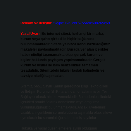
Reklam ve İletişim:
Skype: live:.cid.575569c608265c69
Yasal Uyarı:
Bu internet sitesi, herhangi bir marka,
kurum veya şahıs şirketi ile hiçbir bağlantısı
bulunmamaktadır. Sitede yalnızca kendi hazırladığımız
makaleler paylaşılmaktadır. Burada yer alan içerikler
haber niteliği taşımamakta olup, gerçek kurum ve
kişiler hakkında paylaşım yapılmamaktadır. Gerçek
kurum ve kişiler ile isim benzerlikleri tamamen
tesadüfidir. Sitemizdeki bilgiler taslak halindedir ve
tavsiye niteliği taşımazlar.
Sitemiz, 5651 Sayılı Kanun gereğince Bilgi Teknolojileri
ve İletişim Kurumu (BTK) tarafından onaylanmış bir Yer
Sağlayıcı olarak hizmet vermektedir. Bu nedenle, sitedeki
içerikleri proaktif olarak denetleme veya araştırma
yükümlülüğümüz bulunmamaktadır. Ancak, üyelerimiz
yazdıkları içeriklerin sorumluluğunu taşımakta olup, siteye
üye olarak bu sorumluluğu kabul etmiş sayılırlar.
Hukuka ve yasal düzenlemelere aykırı olduğunu