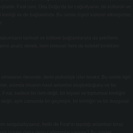
şlardır. Fırat ismi, Orta Doğu’da bir coğrafyanın, bir kültürün ve
imliği ile de bağlantılıdır. Bu isimle ilişkili kültürel etkileşimler,
r.
toplumların tarihsel ve kültürel bağlamlarıyla da şekillenir.
erini analiz etmek, hem bireysel hem de kolektif kimlikleri
ı olmasının ötesinde, derin psikolojik izler bırakır. Bu isimle ilgili
eler, aslında insanın nasıl anlamlar oluşturduğunu ve bu
. Fırat, sadece bir isim değil, bir kişisel ve toplumsal kimliğin
k değil, aynı zamanda bir geçmişin, bir kimliğin ve bir duygusal
nı sorguladıysanız, belki de Fırat’ın taşıdığı anlamları biraz
ngi isimler daha derin çağrışımlar yapıyor? Bu isimler,