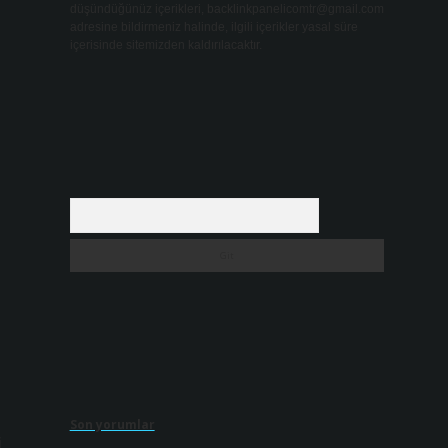
düşündüğünüz içerikleri,
backlinkpanelicomtr@gmail.com
adresine bildirmeniz halinde, ilgili içerikler yasal süre
içerisinde sitemizden kaldırılacaktır.
Arama
Son yorumlar
i