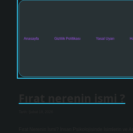
Anasayfa
Gizlilik Politikası
Yasal Uyarı
H
Fırat nerenin ismi ?
Tarih: Şubat 18, 2026
Fırat Nerenin İsmi? İnsan Psikolojisinde İsimlerin ve An