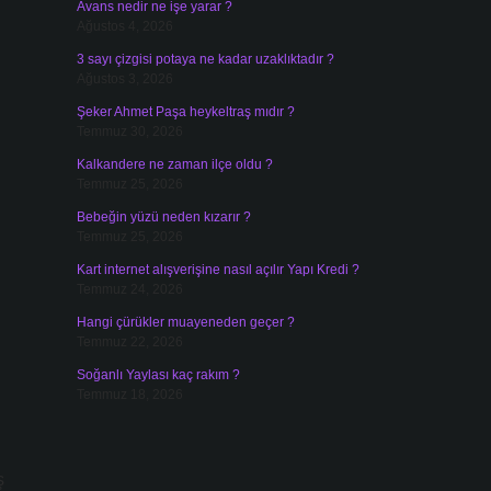
Avans nedir ne işe yarar ?
Ağustos 4, 2026
3 sayı çizgisi potaya ne kadar uzaklıktadır ?
Ağustos 3, 2026
Şeker Ahmet Paşa heykeltraş mıdır ?
Temmuz 30, 2026
Kalkandere ne zaman ilçe oldu ?
Temmuz 25, 2026
Bebeğin yüzü neden kızarır ?
Temmuz 25, 2026
Kart internet alışverişine nasıl açılır Yapı Kredi ?
Temmuz 24, 2026
Hangi çürükler muayeneden geçer ?
Temmuz 22, 2026
Soğanlı Yaylası kaç rakım ?
Temmuz 18, 2026
ş