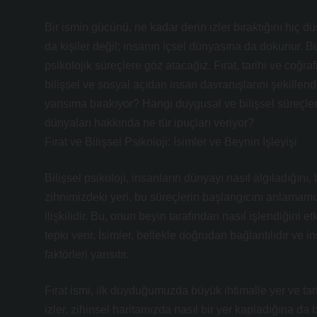
Bir ismin gücünü, ne kadar derin izler bıraktığını hiç d
da kişiler değil; insanın içsel dünyasına da dokunur. Bu
psikolojik süreçlere göz atacağız. Fırat, tarihi ve coğra
bilişsel ve sosyal açıdan insan davranışlarını şekillendi
yansıma bırakıyor? Hangi duygusal ve bilişsel süreçlerle
dünyaları hakkında ne tür ipuçları veriyor?
Fırat ve Bilişsel Psikoloji: İsimler ve Beynin İşleyişi
Bilişsel psikoloji, insanların dünyayı nasıl algıladığını, b
zihnimizdeki yeri, bu süreçlerin başlangıcını anlamamıza ya
ilişkilidir. Bu, onun beyin tarafından nasıl işlendiğini e
tepki verir. İsimler, bellekle doğrudan bağlantılıdır ve
faktörleri yansıtır.
Fırat ismi, ilk duyduğumuzda büyük ihtimalle yer ve tarih
izler, zihinsel haritamızda nasıl bir yer kapladığına d