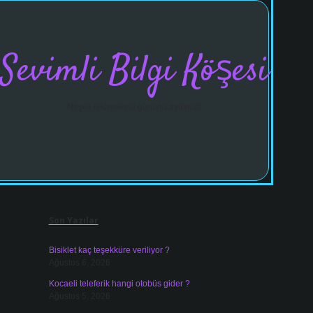
Sevimli Bilgi Köşesi
Neşeli hikayelerle gününü aydınlat!
Sidebar
vdcasinogi
Son Yazılar
Bisiklet kaç teşekküre veriliyor ?
Ağustos 6, 2026
Kocaeli teleferik hangi otobüs gider ?
Ağustos 5, 2026