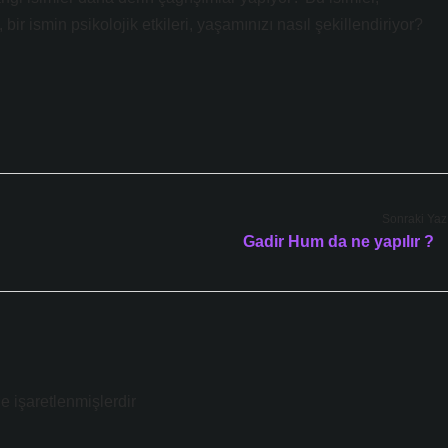
bir ismin psikolojik etkileri, yaşamınızı nasıl şekillendiriyor?
Sonraki Yaz
Gadir Hum da ne yapılır ?
le işaretlenmişlerdir