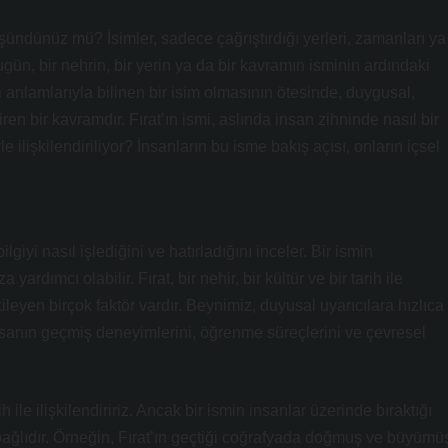
üşündünüz mü? İsimler, sadece çağrıştırdığı yerleri, zamanları ya
gün, bir nehrin, bir yerin ya da bir kavramın isminin ardındaki
fi anlamlarıyla bilinen bir isim olmasının ötesinde, duygusal,
ren bir kavramdır. Fırat’ın ismi, aslında insan zihninde nasıl bir
 ilişkilendiriliyor? İnsanların bu isme bakış açısı, onların içsel
ilgiyi nasıl işlediğini ve hatırladığını inceler. Bir ismin
rdımcı olabilir. Fırat, bir nehir, bir kültür ve bir tarih ile
tkileyen birçok faktör vardır. Beynimiz, duyusal uyarıcılara hızlıca
 insanın geçmiş deneyimlerini, öğrenme süreçlerini ve çevresel
 ile ilişkilendiririz. Ancak bir ismin insanlar üzerinde bıraktığı
a bağlıdır. Örneğin, Fırat’ın geçtiği coğrafyada doğmuş ve büyümü