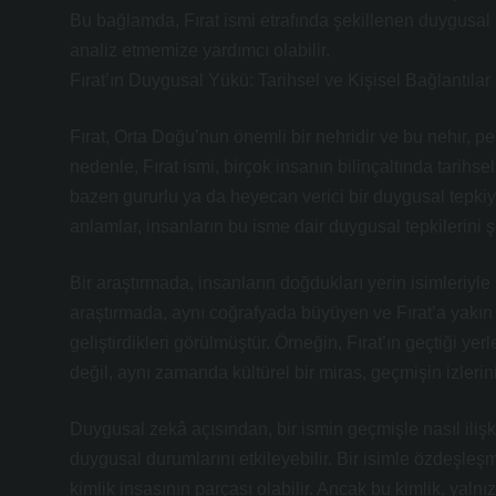
Bu bağlamda, Fırat ismi etrafında şekillenen duygusal s
analiz etmemize yardımcı olabilir.
Fırat’ın Duygusal Yükü: Tarihsel ve Kişisel Bağlantılar
Fırat, Orta Doğu’nun önemli bir nehridir ve bu nehir, p
nedenle, Fırat ismi, birçok insanın bilinçaltında tarihse
bazen gururlu ya da heyecan verici bir duygusal tepkiyi h
anlamlar, insanların bu isme dair duygusal tepkilerini şe
Bir araştırmada, insanların doğdukları yerin isimleriyle i
araştırmada, aynı coğrafyada büyüyen ve Fırat’a yakın
geliştirdikleri görülmüştür. Örneğin, Fırat’ın geçtiği yer
değil, aynı zamanda kültürel bir miras, geçmişin izlerin
Duygusal zekâ açısından, bir ismin geçmişle nasıl ilişkil
duygusal durumlarını etkileyebilir. Bir isimle özdeşleşme
kimlik inşasının parçası olabilir. Ancak bu kimlik, yal