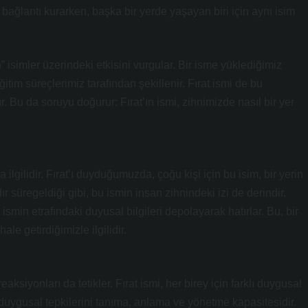
 bağlantı kurarken, başka bir yerde yaşayan biri için aynı isim
in” isimler üzerindeki etkisini vurgular. Bir isme yüklediğimiz
itim süreçlerimiz tarafından şekillenir. Fırat ismi de bu
kır. Bu da soruyu doğurur: Fırat’ın ismi, zihnimizde nasıl bir yer
 ilgilidir. Fırat’ı duyduğumuzda, çoğu kişi için bu isim, bir yerin
r süregeldiği gibi, bu ismin insan zihnindeki izi de derindir.
 ismin etrafındaki duyusal bilgileri depolayarak hatırlar. Bu, bir
ale getirdiğimizle ilgilidir.
eaksiyonları da tetikler. Fırat ismi, her birey için farklı duygusal
 duygusal tepkilerini tanıma, anlama ve yönetme kapasitesidir.