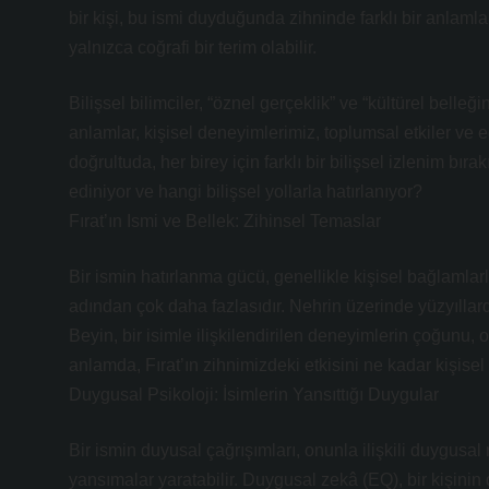
bir kişi, bu ismi duyduğunda zihninde farklı bir anlamla
yalnızca coğrafi bir terim olabilir.
Bilişsel bilimciler, “öznel gerçeklik” ve “kültürel belleğ
anlamlar, kişisel deneyimlerimiz, toplumsal etkiler ve eğ
doğrultuda, her birey için farklı bir bilişsel izlenim bıra
ediniyor ve hangi bilişsel yollarla hatırlanıyor?
Fırat’ın Ismi ve Bellek: Zihinsel Temaslar
Bir ismin hatırlanma gücü, genellikle kişisel bağlamlarla
adından çok daha fazlasıdır. Nehrin üzerinde yüzyıllardı
Beyin, bir isimle ilişkilendirilen deneyimlerin çoğunu, o
anlamda, Fırat’ın zihnimizdeki etkisini ne kadar kişisel h
Duygusal Psikoloji: İsimlerin Yansıttığı Duygular
Bir ismin duyusal çağrışımları, onunla ilişkili duygusal r
yansımalar yaratabilir. Duygusal zekâ (EQ), bir kişinin