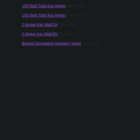
150 Watt Trafo Kaç Amper
için
admin
150 Watt Trafo Kaç Amper
için
Güneş
2 Amper Kaç Watt Dir
için
admin
2 Amper Kaç Watt Dir
için
Yavuz
Barkod Sorgulama Nereden Yapılır
için
admin