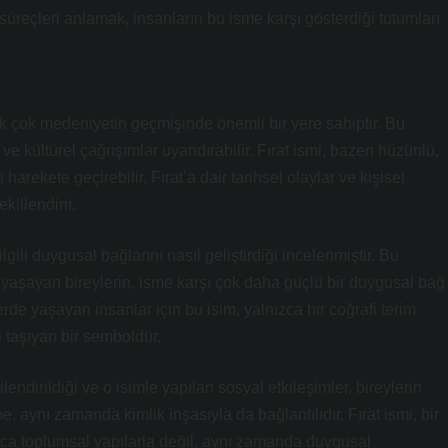
üreçleri anlamak, insanların bu isme karşı gösterdiği tutumları
ek çok medeniyetin geçmişinde önemli bir yere sahiptir. Bu
l ve kültürel çağrışımlar uyandırabilir. Fırat ismi, bazen hüzünlü,
arekete geçirebilir. Fırat’a dair tarihsel olaylar ve kişisel
killendirir.
lgili duygusal bağlarını nasıl geliştirdiği incelenmiştir. Bu
 yaşayan bireylerin, isme karşı çok daha güçlü bir duygusal bağ
lerde yaşayan insanlar için bu isim, yalnızca bir coğrafi terim
i taşıyan bir semboldür.
endirildiği ve o isimle yapılan sosyal etkileşimler, bireylerin
, aynı zamanda kimlik inşasıyla da bağlantılıdır. Fırat ismi, bir
nızca toplumsal yapılarla değil, aynı zamanda duygusal