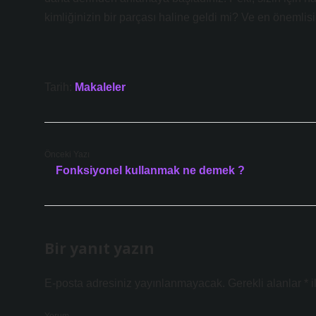
kimliğinizin bir parçası haline geldi mi? Ve en önemlisi, 
Tarih:
Makaleler
Önceki Yazı
Fonksiyonel kullanmak ne demek ?
Bir yanıt yazın
E-posta adresiniz yayınlanmayacak.
Gerekli alanlar
*
i