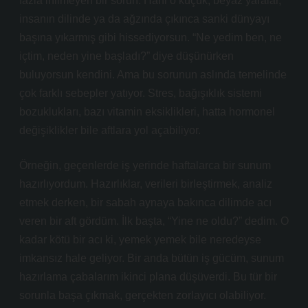
fazla inilmeyen bir sorun. Hani o küçük, beyaz yaralar,
insanın dilinde ya da ağzında çıkınca sanki dünyayı
başına yıkarmış gibi hissediyorsun. “Ne yedim ben, ne
içtim, neden yine başladı?” diye düşünürken
buluyorsun kendini. Ama bu sorunun aslında temelinde
çok farklı sebepler yatıyor. Stres, bağışıklık sistemi
bozuklukları, bazı vitamin eksiklikleri, hatta hormonel
değişiklikler bile aftlara yol açabiliyor.
Örneğin, geçenlerde iş yerinde haftalarca bir sunum
hazırlıyordum. Hazırlıklar, verileri birleştirmek, analiz
etmek derken, bir sabah aynaya bakınca dilimde acı
veren bir aft gördüm. İlk başta, “Yine ne oldu?” dedim. O
kadar kötü bir acı ki, yemek yemek bile neredeyse
imkansız hale geliyor. Bir anda bütün iş gücüm, sunum
hazırlama çabalarım ikinci plana düşüverdi. Bu tür bir
sorunla başa çıkmak, gerçekten zorlayıcı olabiliyor.