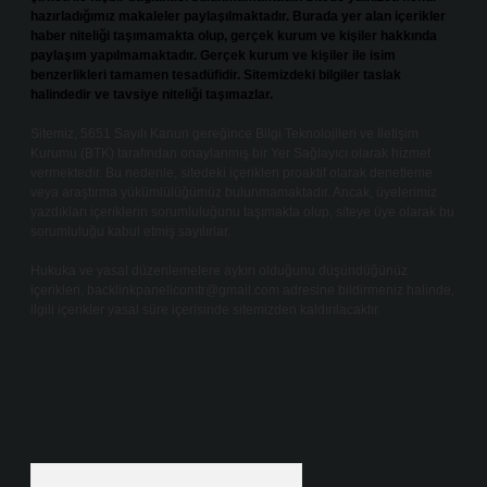
hazırladığımız makaleler paylaşılmaktadır. Burada yer alan içerikler
haber niteliği taşımamakta olup, gerçek kurum ve kişiler hakkında
paylaşım yapılmamaktadır. Gerçek kurum ve kişiler ile isim
benzerlikleri tamamen tesadüfidir. Sitemizdeki bilgiler taslak
halindedir ve tavsiye niteliği taşımazlar.
Sitemiz, 5651 Sayılı Kanun gereğince Bilgi Teknolojileri ve İletişim
Kurumu (BTK) tarafından onaylanmış bir Yer Sağlayıcı olarak hizmet
vermektedir. Bu nedenle, sitedeki içerikleri proaktif olarak denetleme
veya araştırma yükümlülüğümüz bulunmamaktadır. Ancak, üyelerimiz
yazdıkları içeriklerin sorumluluğunu taşımakta olup, siteye üye olarak bu
sorumluluğu kabul etmiş sayılırlar.
Hukuka ve yasal düzenlemelere aykırı olduğunu düşündüğünüz
içerikleri,
backlinkpanelicomtr@gmail.com
adresine bildirmeniz halinde,
ilgili içerikler yasal süre içerisinde sitemizden kaldırılacaktır.
Arama