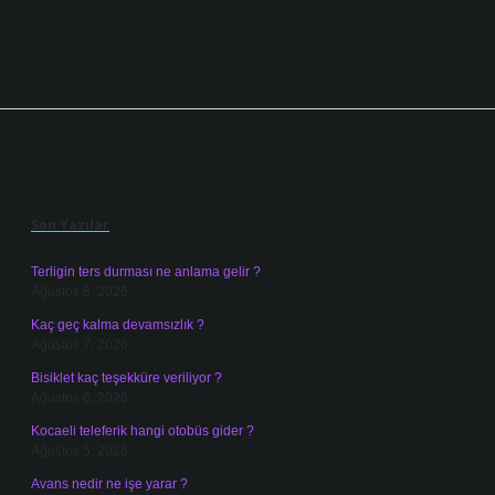
Sidebar
Son Yazılar
Terligin ters durması ne anlama gelir ?
Ağustos 8, 2026
Kaç geç kalma devamsızlık ?
Ağustos 7, 2026
Bisiklet kaç teşekküre veriliyor ?
Ağustos 6, 2026
Kocaeli teleferik hangi otobüs gider ?
Ağustos 5, 2026
Avans nedir ne işe yarar ?