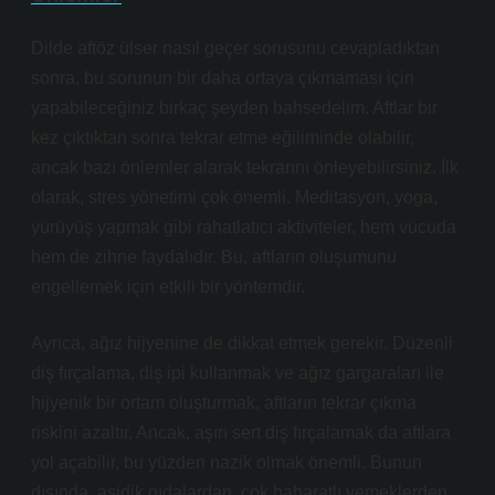
Dilde aftöz ülser nasıl geçer sorusunu cevapladıktan
sonra, bu sorunun bir daha ortaya çıkmaması için
yapabileceğiniz birkaç şeyden bahsedelim. Aftlar bir
kez çıktıktan sonra tekrar etme eğiliminde olabilir,
ancak bazı önlemler alarak tekrarını önleyebilirsiniz. İlk
olarak, stres yönetimi çok önemli. Meditasyon, yoga,
yürüyüş yapmak gibi rahatlatıcı aktiviteler, hem vücuda
hem de zihne faydalıdır. Bu, aftların oluşumunu
engellemek için etkili bir yöntemdir.
Ayrıca, ağız hijyenine de dikkat etmek gerekir. Düzenli
diş fırçalama, diş ipi kullanmak ve ağız gargaraları ile
hijyenik bir ortam oluşturmak, aftların tekrar çıkma
riskini azaltır. Ancak, aşırı sert diş fırçalamak da aftlara
yol açabilir, bu yüzden nazik olmak önemli. Bunun
dışında, asidik gıdalardan, çok baharatlı yemeklerden,