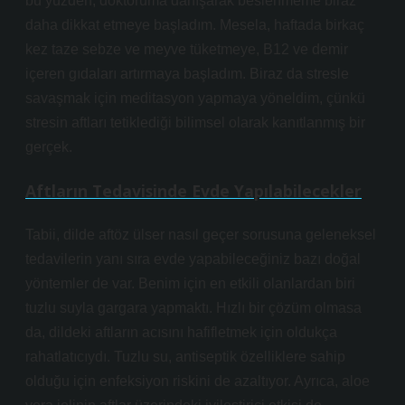
bu yüzden, doktoruma danışarak beslenmeme biraz
daha dikkat etmeye başladım. Mesela, haftada birkaç
kez taze sebze ve meyve tüketmeye, B12 ve demir
içeren gıdaları artırmaya başladım. Biraz da stresle
savaşmak için meditasyon yapmaya yöneldim, çünkü
stresin aftları tetiklediği bilimsel olarak kanıtlanmış bir
gerçek.
Aftların Tedavisinde Evde Yapılabilecekler
Tabii, dilde aftöz ülser nasıl geçer sorusuna geleneksel
tedavilerin yanı sıra evde yapabileceğiniz bazı doğal
yöntemler de var. Benim için en etkili olanlardan biri
tuzlu suyla gargara yapmaktı. Hızlı bir çözüm olmasa
da, dildeki aftların acısını hafifletmek için oldukça
rahatlatıcıydı. Tuzlu su, antiseptik özelliklere sahip
olduğu için enfeksiyon riskini de azaltıyor. Ayrıca, aloe