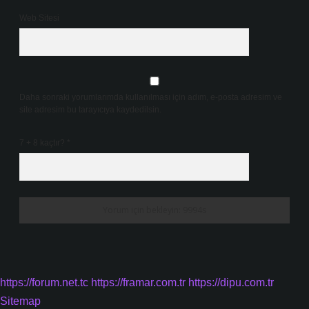
Web Sitesi
Daha sonraki yorumlarımda kullanılması için adım, e-posta adresim ve
site adresim bu tarayıcıya kaydedilsin.
7 + 8 kaçtır?
*
https://forum.net.tc
https://framar.com.tr
https://dipu.com.tr
Sitemap