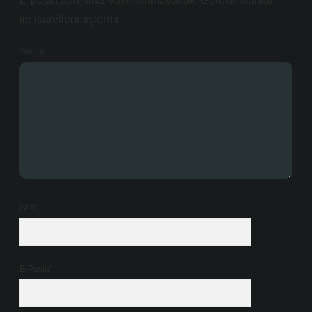
E-posta adresiniz yayınlanmayacak.
Gerekli alanlar
*
ile işaretlenmişlerdir
Yorum
İsim*
E-Posta*