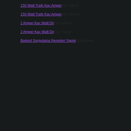
150 Watt Trafo Kaç Amper
için
admin
150 Watt Trafo Kaç Amper
için
Güneş
2 Amper Kaç Watt Dir
için
admin
2 Amper Kaç Watt Dir
için
Yavuz
Barkod Sorgulama Nereden Yapılır
için
admin