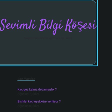
Sevimli Bilgi Köşesi
Neşeli hikayelerle gününü aydınlat!
Sidebar
vdcasinogir
Son Yazılar
Kaç geç kalma devamsızlık ?
Ağustos 7, 2026
Bisiklet kaç teşekküre veriliyor ?
Ağustos 6, 2026