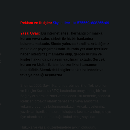
Reklam ve İletişim:
Skype: live:.cid.575569c608265c69
Yasal Uyarı:
Bu internet sitesi, herhangi bir marka,
kurum veya şahıs şirketi ile hiçbir bağlantısı
bulunmamaktadır. Sitede yalnızca kendi hazırladığımız
makaleler paylaşılmaktadır. Burada yer alan içerikler
a
haber niteliği taşımamakta olup, gerçek kurum ve
kişiler hakkında paylaşım yapılmamaktadır. Gerçek
z
kurum ve kişiler ile isim benzerlikleri tamamen
tesadüfidir. Sitemizdeki bilgiler taslak halindedir ve
tavsiye niteliği taşımazlar.
Sitemiz, 5651 Sayılı Kanun gereğince Bilgi Teknolojileri
ve İletişim Kurumu (BTK) tarafından onaylanmış bir Yer
Sağlayıcı olarak hizmet vermektedir. Bu nedenle, sitedeki
içerikleri proaktif olarak denetleme veya araştırma
k
yükümlülüğümüz bulunmamaktadır. Ancak, üyelerimiz
yazdıkları içeriklerin sorumluluğunu taşımakta olup, siteye
üye olarak bu sorumluluğu kabul etmiş sayılırlar.
Hukuka ve yasal düzenlemelere aykırı olduğunu