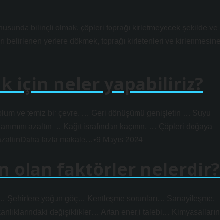
nusunda bilinçli olmak, çöpleri toprağı kirletmeyecek şekilde ve
rı belirlenen yerlere dökmek, toprağı kirletenleri ve kirlenmesin
 için neler yapabiliriz?
toplum ve temiz bir çevre. … Geri dönüşümü genişletin … Suyu
lanımını azaltın … Kağıt israfından kaçının. … Çöpleri doğaya
nı azaltınDaha fazla makale…•9 Mayıs 2024
n olan faktörler nelerdir?
 Şehirlere yoğun göç… Kentleşme sorunları… Sanayileşme.
nlıklarındaki değişiklikler… Artan enerji talebi… Kimyasalların