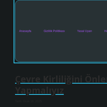
Anasayfa
Gizlilik Politikası
Yasal Uyarı
H
Çevre Kirliliğini Önl
Yapmalıyız
Tarih: Ocak 16, 2025