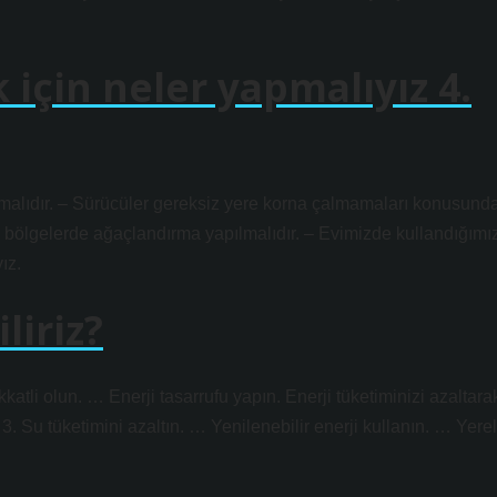
k için neler yapmalıyız 4.
 almalıdır. – Sürücüler gereksiz yere korna çalmamaları konusund
uğu bölgelerde ağaçlandırma yapılmalıdır. – Evimizde kullandığımı
ız.
liriz?
katli olun. … Enerji tasarrufu yapın. Enerji tüketiminizi azaltara
3. Su tüketimini azaltın. … Yenilenebilir enerji kullanın. … Yerel