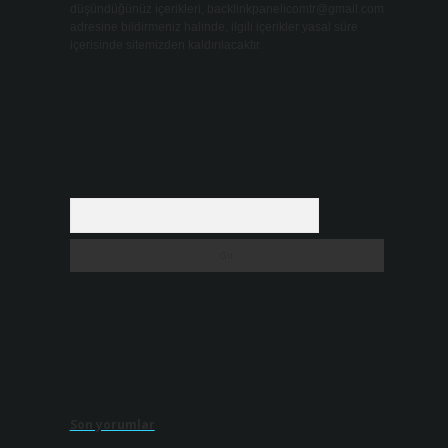
düşündüğünüz içerikleri,
backlinkpanelicomtr@gmail.com
adresine bildirmeniz halinde, ilgili içerikler yasal süre
içerisinde sitemizden kaldırılacaktır.
Arama
Son yorumlar