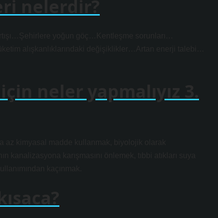
eri nelerdir?
şı…Şehirlere yoğun göç…Kentleşme sorunları…
im alışkanlıklarındaki değişiklikler…Artan enerji talebi…
 için neler yapmalıyız 3.
aha az kimyasal madde kullanmak, biyolojik olarak
nın kanalizasyona karışmasını önlemek, tıbbi atıkları suya
kullanımından kaçınmak.
kısaca?