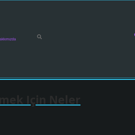
akkımızda
emek Için Neler