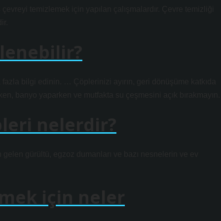
ş çevreyi temizlemek için yapılan çalışmalardır. Çevre temizliği
ir.
nlenebilir?
zla bilgi edinin. … Çöplerinizi ayırın, geri dönüşüme katkıda
arken, banyo yaparken ve mutfakta su çeşmesini açık bırakmayın.
pleri nelerdir?
dan gelen gürültü, egzoz dumanları ve bazı nesnelerin ve ev
emek için neler