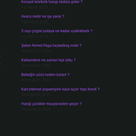
Kocaeli teleferik hangi otobüs gider ?
Ağustos 5, 2026
Avans nedir ne işe yarar ?
Ağustos 4, 2026
3 sayı çizgisi potaya ne kadar uzaklıktadır ?
Ağustos 3, 2026
Şeker Ahmet Paşa heykeltraş mıdır ?
Temmuz 30, 2026
a
Kalkandere ne zaman ilçe oldu ?
ı
Temmuz 25, 2026
Bebeğin yüzü neden kızarır ?
Temmuz 25, 2026
Kart internet alışverişine nasıl açılır Yapı Kredi ?
Temmuz 24, 2026
Hangi çürükler muayeneden geçer ?
Temmuz 22, 2026