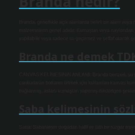
Branda nedir?
Branda, genellikle açık alanlarda belirli bir alanı vey
malzemelerin genel adıdır. Kumaştan veya naylondan y
yapılabilir veya sadece su geçirmez ve şeffaf olacak şek
Branda ne demek TD
CANVAS KELİMESİNİN ANLAMI: Branda benzeri, su geç
cankurtaran botlarını örtmek için kullanılan kanvas ku
bağlanmış, astarlı kumaştan yapılmış dikdörtgen şeklind
Saba kelimesinin söz
Saba: Sabahleyin doğudan hafif ve tatlı bir rüzgar esiy