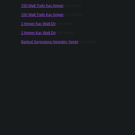
150 Watt Trafo Kaç Amper
için
admin
150 Watt Trafo Kaç Amper
için
Güneş
2 Amper Kaç Watt Dir
için
admin
2 Amper Kaç Watt Dir
için
Yavuz
Barkod Sorgulama Nereden Yapılır
için
admin