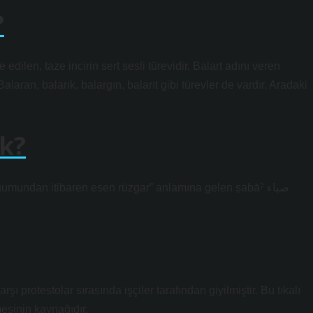
?
edilen, taze incirin sert sesli türevidir. Balart adını veren
alaran, balarık, balargın, balarıt gibi türevler de vardır. Aradaki
k?
undan itibaren esen rüzgar” anlamına gelen ṣabāˀ صباء
şı protestolar sırasında işçiler tarafından giyilmiştir. Bu tıkalı
mesinin kaynağıdır.