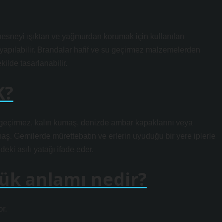
a nesneyi ışıktan ve yağmurdan korumak için kullanılan
apılabilir. Brandalar hafif ve su geçirmez malzemelerden
ilde tasarlanabilir.
K?
irmez, kalın kumaş, denizde ambar kapaklarını veya
maş. Gemilerde mürettebatın ve erlerin uyuduğu bir yere iplerle
eki asılı yatağı ifade eder.
lük anlamı nedir?
or.