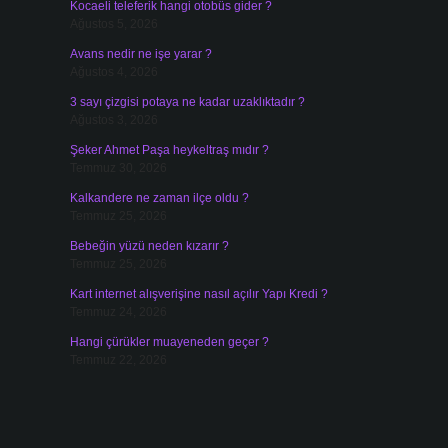
Kocaeli teleferik hangi otobüs gider ?
Ağustos 5, 2026
Avans nedir ne işe yarar ?
Ağustos 4, 2026
3 sayı çizgisi potaya ne kadar uzaklıktadır ?
Ağustos 3, 2026
Şeker Ahmet Paşa heykeltraş mıdır ?
Temmuz 30, 2026
Kalkandere ne zaman ilçe oldu ?
Temmuz 25, 2026
Bebeğin yüzü neden kızarır ?
Temmuz 25, 2026
Kart internet alışverişine nasıl açılır Yapı Kredi ?
Temmuz 24, 2026
Hangi çürükler muayeneden geçer ?
Temmuz 22, 2026