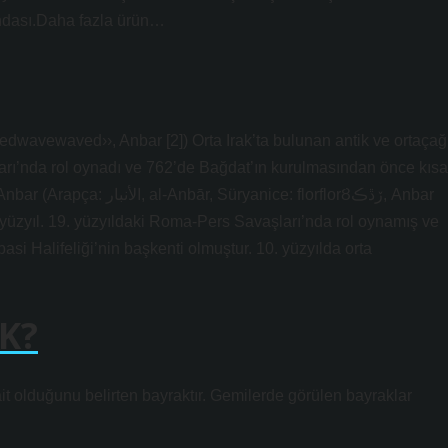
ndası.Daha fazla ürün…
ları’nda rol oynadı ve 762’de Bağdat’ın kurulmasından önce kısa
yanice: florflorȢڒڐڪ, Anbar
4. yüzyıl. 19. yüzyıldaki Roma-Pers Savaşları’nda rol oynamış ve
si Halifeliği’nin başkenti olmuştur. 10. yüzyılda orta
K?
t olduğunu belirten bayraktır. Gemilerde görülen bayraklar