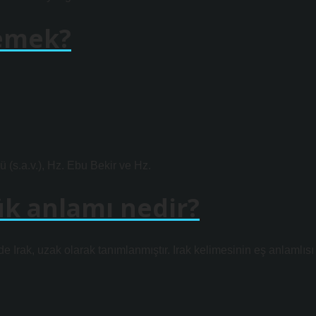
emek?
ü (s.a.v.), Hz. Ebu Bekir ve Hz.
ük anlamı nedir?
 Irak, uzak olarak tanımlanmıştır. Irak kelimesinin eş anlamlısı