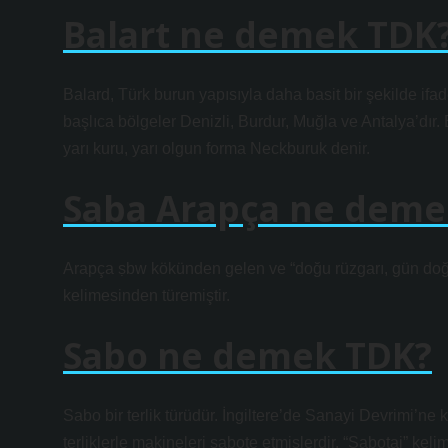
Balart ne demek TDK
Balard, Türk burun yapısıyla daha basit bir şekilde ifade 
başlıca bölgeler Denizli, Burdur, Muğla ve Antalya’dır. B
yarı kuru, yarı olgun forma Neckburuk denir.
Saba Arapça ne deme
Arapça ṣbw kökünden gelen ve “doğu rüzgarı, gün doğum
kelimesinden türemiştir.
Sabo ne demek TDK?
Sabo bir terlik türüdür. İngiltere’de Sanayi Devrimi’ne kar
terliklerle makineleri sabote etmişlerdir. “Sabotaj” keli