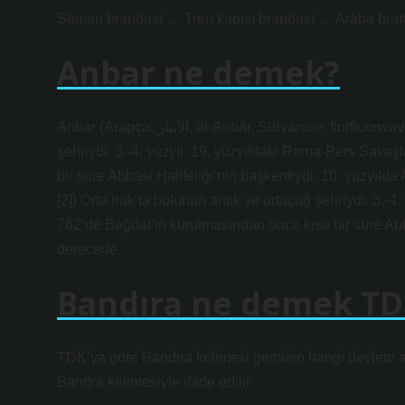
Saman brandası … Tren kapısı brandası … Araba bra
Anbar ne demek?
Anbar (Arapça: الأنبار‎, al-Anbār‎, Süryanice: florfluorwavedwavewaved››, Anbar [2]) Orta Irak’ta bulunan antik ve ortaçağ
şehriydi. 3.-4. yüzyıl. 19. yüzyıldaki Roma-Pers Savaş
bir süre Abbasi Halifeliği’nin başkentiydi. 10. yüzyılda Anbar (Arapça: الأنبار‎, al-Anbār, Sür
[2]) Orta Irak’ta bulunan antik ve ortaçağ şehriydi. 3.-
762’de Bağdat’ın kurulmasından önce kısa bir süre Abba
derecede…
Bandıra ne demek TD
TDK’ya göre Bandıra kelimesi geminin hangi devlete ai
Bandra kelimesiyle ifade edilir.