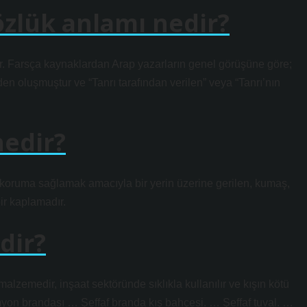
özlük anlamı nedir?
r. Farsça kaynaklardan Arap yazarların genel görüşüne göre;
den oluşmuştur ve “Tanrı tarafından verilen” veya “Tanrı’nın
nedir?
 koruma sağlamak amacıyla bir yerin üzerine gerilen, kumaş,
ir kaplamadır.
dir?
 malzemedir, inşaat sektöründe sıklıkla kullanılır ve kışın kötü
myon brandası … Şeffaf branda kış bahçesi. … Şeffaf tuval. …