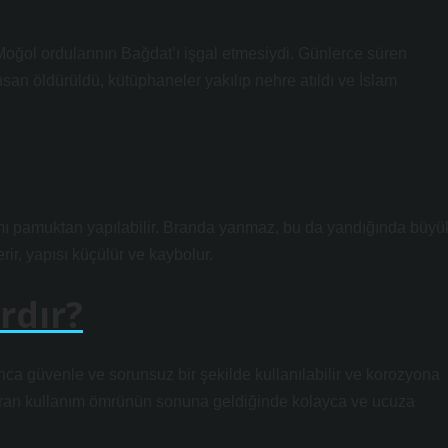
a Moğol ordularının Bağdat’ı işgal etmesiydi. Günlerce süren
nsan öldürüldü, kütüphaneler yakılıp nehre atıldı ve İslam
kısmı pamuktan yapılabilir. Branda yanmaz, bu da yandığında büyü
rir, yapısı küçülür ve kaybolur.
rdır?
a güvenle ve sorunsuz bir şekilde kullanılabilir ve korozyona
Membran kullanım ömrünün sonuna geldiğinde kolayca ve ucuza