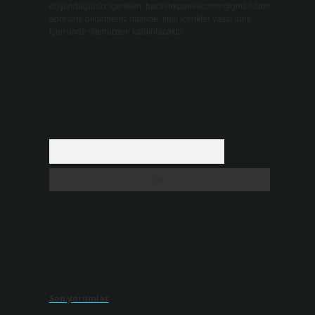
düşündüğünüz içerikleri,
backlinkpanelicomtr@gmail.com
adresine bildirmeniz halinde, ilgili içerikler yasal süre
içerisinde sitemizden kaldırılacaktır.
Arama
Son yorumlar