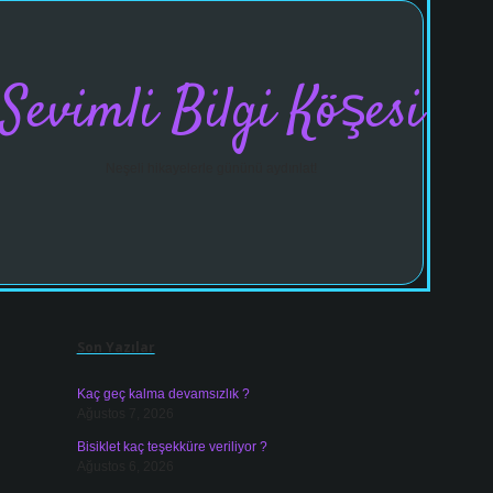
Sevimli Bilgi Köşesi
Neşeli hikayelerle gününü aydınlat!
Sidebar
vdcasinogi
Son Yazılar
Kaç geç kalma devamsızlık ?
Ağustos 7, 2026
Bisiklet kaç teşekküre veriliyor ?
Ağustos 6, 2026