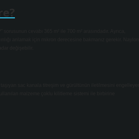
re?
?” sorusunun cevabı 365 m² ile 700 m² arasındadır. Ayrıca,
 kalınlığı anlamak için mikron derecesine bakmanız gerekir. Naylon
dar değişebilir.
aşıyan sac kanala titreşim ve gürültünün iletilmesini engelleye
llanılan malzeme çoklu kilitleme sistemi ile birbirine