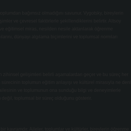
toplumdan bağımsız olmadığını savunur. Vygotsky, bireylerin
ler ve çevresel faktörlerle şekillendiklerini belirtir. Altsoy
 ve eğitimsel miras, nesilden nesile aktarılarak öğrenme
gılarını, dünyayı algılama biçimlerini ve toplumsal normları
n zihinsel gelişimleri belirli aşamalardan geçer ve bu süreç her
m sürecinin toplumun eğitim anlayışı ve kültürel mirasıyla ne denl
, ailesinin ve toplumunun ona sunduğu bilgi ve deneyimlerle
değil, toplumsal bir süreç olduğunu gösterir.
ir kavramdır. Aileler, toplumlar ve kültürler, bireylerin öğrenme