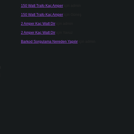
150 Watt Trafo Kaç Amper
için
admin
150 Watt Trafo Kaç Amper
için
Güneş
2 Amper Kaç Watt Dir
için
admin
2 Amper Kaç Watt Dir
için
Yavuz
Barkod Sorgulama Nereden Yapılır
için
admin
n
l