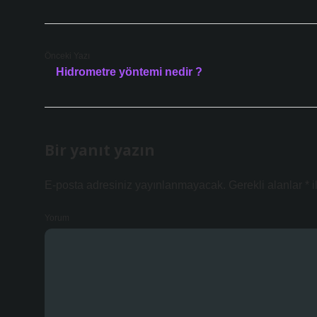
Önceki Yazı
Hidrometre yöntemi nedir ?
Bir yanıt yazın
E-posta adresiniz yayınlanmayacak.
Gerekli alanlar
*
i
Yorum