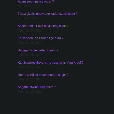
Avans nedir ne işe yarar ?
Ağustos 4, 2026
3 sayı çizgisi potaya ne kadar uzaklıktadır ?
Ağustos 3, 2026
Şeker Ahmet Paşa heykeltraş mıdır ?
Temmuz 30, 2026
Kalkandere ne zaman ilçe oldu ?
Temmuz 25, 2026
Bebeğin yüzü neden kızarır ?
Temmuz 25, 2026
Kart internet alışverişine nasıl açılır Yapı Kredi ?
Temmuz 24, 2026
Hangi çürükler muayeneden geçer ?
Temmuz 22, 2026
Soğanlı Yaylası kaç rakım ?
Temmuz 18, 2026