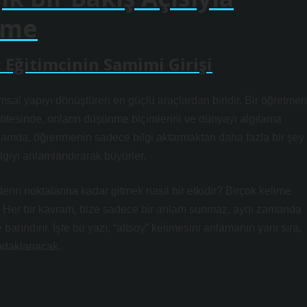
eme
Eğitimcinin Samimi Girişi
umsal yapıyı dönüştüren en güçlü araçlardan biridir. Bir öğretmen
 ötesinde, onların düşünme biçimlerini ve dünyayı algılama
ğlamda, öğrenmenin sadece bilgi aktarmaktan daha fazla bir şey
lgiyi anlamlandırarak büyürler.
rin noktalarına kadar gitmek nasıl bir etkidir? Birçok kelime
er. Her bir kavram, bize sadece bir anlam sunmaz, aynı zamanda
arındırır. İşte bu yazı, “altsoy” kelimesini anlamanın yanı sıra,
 odaklanacak.