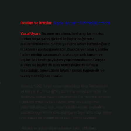
Reklam ve İletişim:
Skype: live:.cid.575569c608265c69
Yasal Uyarı:
Bu internet sitesi, herhangi bir marka,
kurum veya şahıs şirketi ile hiçbir bağlantısı
bulunmamaktadır. Sitede yalnızca kendi hazırladığımız
makaleler paylaşılmaktadır. Burada yer alan içerikler
haber niteliği taşımamakta olup, gerçek kurum ve
kişiler hakkında paylaşım yapılmamaktadır. Gerçek
kurum ve kişiler ile isim benzerlikleri tamamen
tesadüfidir. Sitemizdeki bilgiler taslak halindedir ve
tavsiye niteliği taşımazlar.
i
Sitemiz, 5651 Sayılı Kanun gereğince Bilgi Teknolojileri
ve İletişim Kurumu (BTK) tarafından onaylanmış bir Yer
Sağlayıcı olarak hizmet vermektedir. Bu nedenle, sitedeki
içerikleri proaktif olarak denetleme veya araştırma
yükümlülüğümüz bulunmamaktadır. Ancak, üyelerimiz
yazdıkları içeriklerin sorumluluğunu taşımakta olup, siteye
üye olarak bu sorumluluğu kabul etmiş sayılırlar.
Hukuka ve yasal düzenlemelere aykırı olduğunu