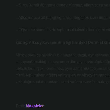
– Sizce kendi öğrenme deneyimleriniz, ailemizden ve t
– Altsoyunuza ait hangi eğitimsel değerler, sizin düşün
– Öğrenme sürecinizde toplumsal faktörlerin ne gibi etk
Sonuç: Altsoy Kavramının Eğitimdeki Derin Etkile
Altsoy, sadece biyolojik bir bağlantı değil, aynı zaman
altsoyundan aldığı miras, onun dünyayı nasıl algıladığını
gelişimlerini şekillendirmez, aynı zamanda toplumsal 
gücü, toplumların eğitim anlayışları ve altsoyları aracılı
yolculuğunu daha anlamlı ve derinlemesine bir hale geti
Tarih:
Makaleler