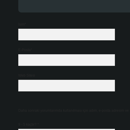
İsim*
E-Posta*
Web Sitesi
Daha sonraki yorumlarımda kullanılması için adım, e-posta adresim ve s
9 - 5 kaçtır?
*