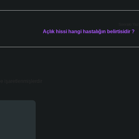
Sonraki Yaz
Açlık hissi hangi hastalığın belirtisidir ?
le işaretlenmişlerdir