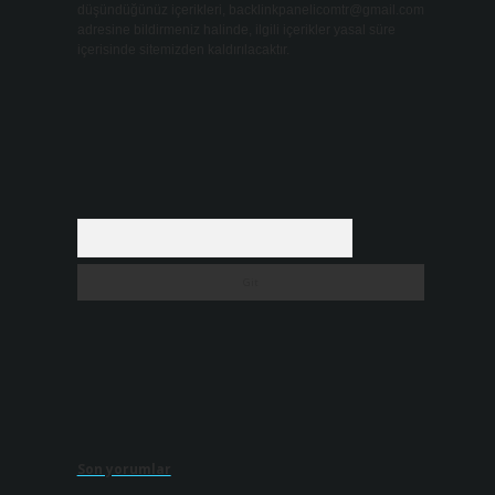
düşündüğünüz içerikleri,
backlinkpanelicomtr@gmail.com
adresine bildirmeniz halinde, ilgili içerikler yasal süre
içerisinde sitemizden kaldırılacaktır.
Arama
Son yorumlar