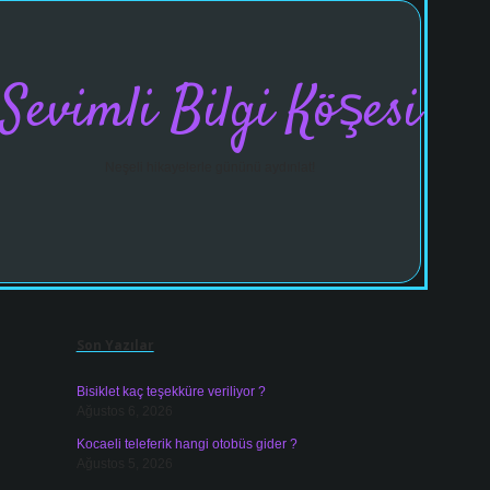
Sevimli Bilgi Köşesi
Neşeli hikayelerle gününü aydınlat!
Sidebar
vdcasinogir
Son Yazılar
Bisiklet kaç teşekküre veriliyor ?
Ağustos 6, 2026
Kocaeli teleferik hangi otobüs gider ?
Ağustos 5, 2026