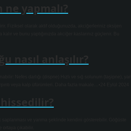
n ne yapmalı?
ir. Fiziksel olarak aktif olduğunuzda, akciğerleriniz oksijen
a kalır ve bunu yaptığınızda akciğer kaslarınız güçlenir. Bu
u nasıl anlaşılır?
anabilir: Nefes darlığı (dispne) Hızlı ve sığ solunum (taşipne), yan
arpıntı veya kalp üfürümleri. Daha fazla makale…•24 Eylül 2024
hissedilir?
ak saplanması ve yanma şeklinde kendini gösterebilir. Göğüste
ortaya çıkabilir.