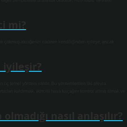
n diğer semptomlar arasında öksürük, hızlı nabız ve mavi
ci mi?
k çökmüş akciğerler nadiren kendiliğinden iyileşir, ancak
iyileşir?
 üç temel yöntem vardır. Bu yöntemlerden ilki plevra
adan kaldırmak, ikincisi hava kaçağını kontrol altına almak ve
 olmadığı nasıl anlaşılır?