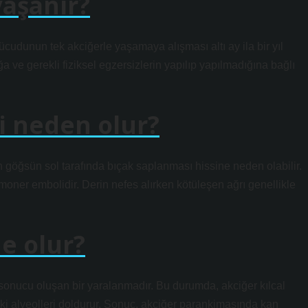
yaşanır?
cudunun tek akciğerle yaşamaya alışması altı ay ila bir yıl
a ve gerekli fiziksel egzersizlerin yapılıp yapılmadığına bağlı
i neden olur?
en göğsün sol tarafında bıçak saplanması hissine neden olabilir.
oner embolidir. Derin nefes alırken kötüleşen ağrı genellikle
ne olur?
sonucu oluşan bir yaralanmadır. Bu durumda, akciğer kılcal
eki alveolleri doldurur. Sonuç, akciğer parankimasında kan