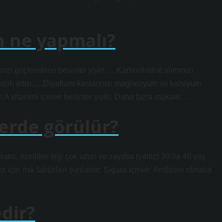
n ne yapmalı?
ınızı güçlendiren besinler yiyin. …Karbonhidrat alımınızı
tercih edin. …Diyafram kaslarınızı magnezyum ve kalsiyum
 A vitamini içeren besinler yiyin. Daha fazla makale…
erde görülür?
s, özellikle kişi çok uzun ve zayıfsa (yıldız) 20 ila 40 yaş
 için risk faktörleri şunlardır: Sigara içmek: Amfizem olmasa
dir?