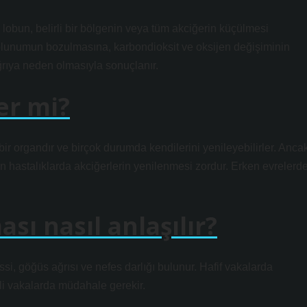
r lobun, belirli bir bölgenin veya tüm akciğerin küçülmesi
olunumun bozulmasına, karbondioksit ve oksijen değişiminin
rıya neden olmasıyla sonuçlanır.
er mi?
bir organdır ve birçok durumda kendilerini yenileyebilirler. Anca
n hastalıklarda akciğerlerin yenilenmesi zordur. Erken evrelerd
sı nasıl anlaşılır?
si, göğüs ağrısı ve nefes darlığı bulunur. Hafif vakalarda
li vakalarda müdahale gerekir.