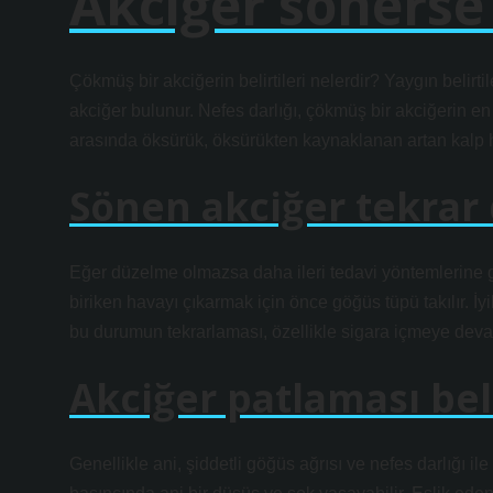
Akciğer sönerse 
Çökmüş bir akciğerin belirtileri nelerdir? Yaygın belir
akciğer bulunur. Nefes darlığı, çökmüş bir akciğerin en be
arasında öksürük, öksürükten kaynaklanan artan kalp hı
Sönen akciğer tekrar 
Eğer düzelme olmazsa daha ileri tedavi yöntemlerine g
biriken havayı çıkarmak için önce göğüs tüpü takılır. İy
bu durumun tekrarlaması, özellikle sigara içmeye deva
Akciğer patlaması beli
Genellikle ani, şiddetli göğüs ağrısı ve nefes darlığı il