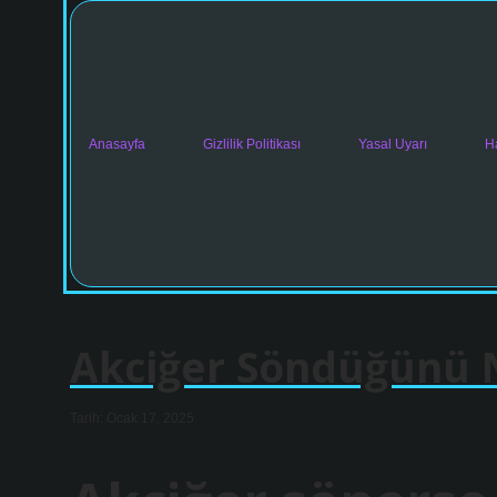
Anasayfa
Gizlilik Politikası
Yasal Uyarı
H
Akciğer Söndüğünü N
Tarih: Ocak 17, 2025