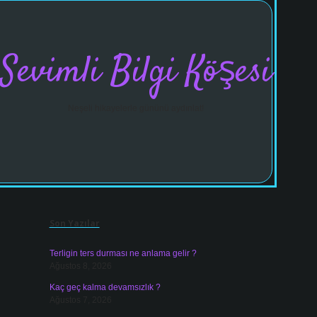
Sevimli Bilgi Köşesi
Neşeli hikayelerle gününü aydınlat!
Sidebar
vdcasinogir.
Son Yazılar
Terligin ters durması ne anlama gelir ?
Ağustos 8, 2026
Kaç geç kalma devamsızlık ?
Ağustos 7, 2026