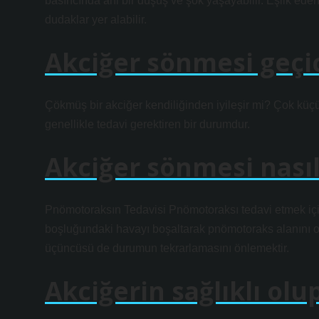
basıncında ani bir düşüş ve şok yaşayabilir. Eşlik ede
dudaklar yer alabilir.
Akciğer sönmesi geçi
Çökmüş bir akciğer kendiliğinden iyileşir mi? Çok küçü
genellikle tedavi gerektiren bir durumdur.
Akciğer sönmesi nasıl 
Pnömotoraksın Tedavisi Pnömotoraksı tedavi etmek için
boşluğundaki havayı boşaltarak pnömotoraks alanını ort
üçüncüsü de durumun tekrarlamasını önlemektir.
Akciğerin sağlıklı olup