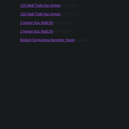
150 Watt Trafo Kaç Amper
için
admin
150 Watt Trafo Kaç Amper
için
Güneş
2 Amper Kaç Watt Dir
için
admin
2 Amper Kaç Watt Dir
için
Yavuz
Barkod Sorgulama Nereden Yapılır
için
admin