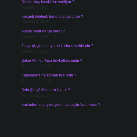
Bisiklet kaç teşekküre veriliyor ?
Ağustos 6, 2026
Kocaeli teleferik hangi otobüs gider ?
Ağustos 5, 2026
Avans nedir ne işe yarar ?
Ağustos 4, 2026
3 sayı çizgisi potaya ne kadar uzaklıktadır ?
Ağustos 3, 2026
Şeker Ahmet Paşa heykeltraş mıdır ?
Temmuz 30, 2026
Kalkandere ne zaman ilçe oldu ?
Temmuz 25, 2026
Bebeğin yüzü neden kızarır ?
Temmuz 25, 2026
Kart internet alışverişine nasıl açılır Yapı Kredi ?
Temmuz 24, 2026