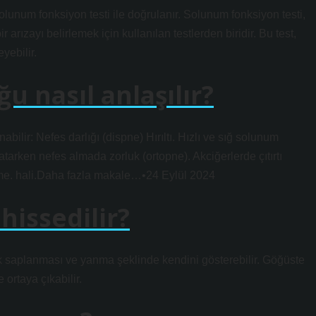
olunum fonksiyon testi ile doğrulanır. Solunum fonksiyon testi,
r arızayı belirlemek için kullanılan testlerden biridir. Bu test,
yebilir.
u nasıl anlaşılır?
nabilir: Nefes darlığı (dispne) Hırıltı. Hızlı ve sığ solunum
tarken nefes almada zorluk (ortopne). Akciğerlerde çıtırtı
rleme. hali.Daha fazla makale…•24 Eylül 2024
hissedilir?
ak saplanması ve yanma şeklinde kendini gösterebilir. Göğüste
ortaya çıkabilir.