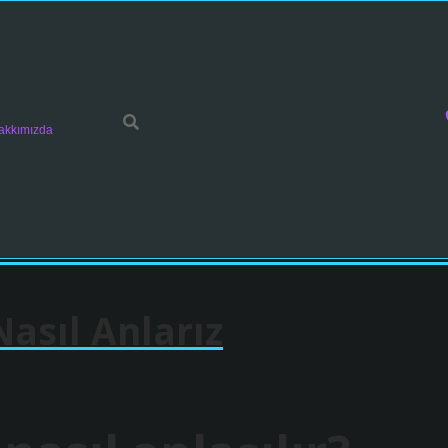
akkımızda
asıl Anlarız