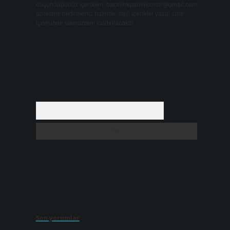
düşündüğünüz içerikleri,
backlinkpanelicomtr@gmail.com
adresine bildirmeniz halinde, ilgili içerikler yasal süre
içerisinde sitemizden kaldırılacaktır.
Arama
Son yorumlar