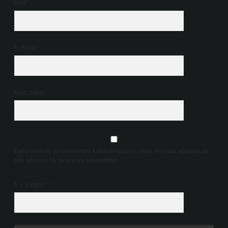
İsim*
E-Posta*
Web Sitesi
Daha sonraki yorumlarımda kullanılması için adım, e-posta adresim ve
site adresim bu tarayıcıya kaydedilsin.
5 + 3 kaçtır?
*