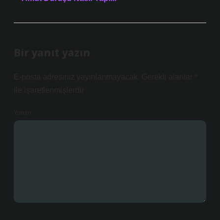
Bir yanıt yazın
E-posta adresiniz yayınlanmayacak.
Gerekli alanlar
*
ile işaretlenmişlerdir
Yorum