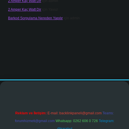
2 Amper Kaç Watt Dir
için
admin
2 Amper Kaç Watt Dir
için
Yavuz
Barkod Sorgulama Nereden Yapılır
için
admin
nogir.net
Reklam ve İletişim:
E-mail:
backlinkpaneli@gmail.com
Teams:
forumhizmeti@gmail.com
Whatsapp: 0262 606 0 726
Telegram:
@karabul