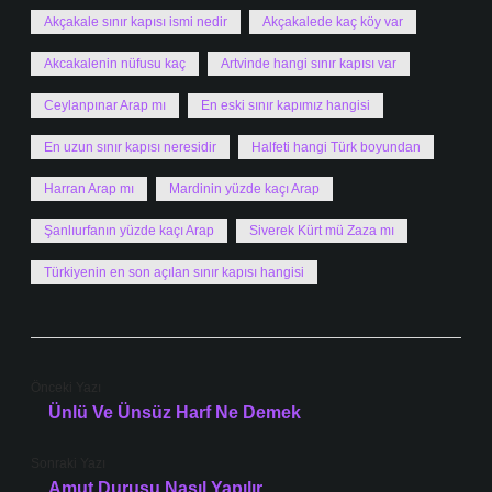
Akçakale sınır kapısı ismi nedir
Akçakalede kaç köy var
Akcakalenin nüfusu kaç
Artvinde hangi sınır kapısı var
Ceylanpınar Arap mı
En eski sınır kapımız hangisi
En uzun sınır kapısı neresidir
Halfeti hangi Türk boyundan
Harran Arap mı
Mardinin yüzde kaçı Arap
Şanlıurfanın yüzde kaçı Arap
Siverek Kürt mü Zaza mı
Türkiyenin en son açılan sınır kapısı hangisi
Önceki Yazı
Ünlü Ve Ünsüz Harf Ne Demek
Sonraki Yazı
Amut Duruşu Nasıl Yapılır