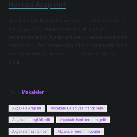
Harran Arap mı?
Şanlıurfa’daki Harran Üniversitesi de adını bu ilçeden
alır. Kuzey Mezopotamya’nın en eski yerleşim
yerlerinden biridir. İlçenin nüfusunun neredeyse tamamı
Arap kökenli Türk vatandaşlarından oluşmaktadır. Hala
yerleşimin olduğu dünyanın en eski şehirlerinden
biridir.
Tarih:
Makaleler
Akçakale Arap mı
Akçakale Belediyesi hangi parti
Akçakale hangi ülkedir
Akçakale ismi nereden gelir
Akçakale nasıl bir yer
Akçakale nerenin ilçesidir