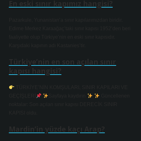
En eski sınır kapımız hangisi?
Pazarkule, Yunanistan’a sınır kapılarımızdan biridir.
Edirne Merkez Karaağaç’taki sınır kapısı 1952’den beri
faaliyette olup Türkiye’nin en eski sınır kapısıdır.
Karşıdaki kapının adı Kastanies’tir.
Türkiye’nin en son açılan sınır
kapısı hangisi?
TÜRKİYE’NİN KOMŞULARI, SINIR KAPILARI VE
GEÇİŞLERİ
Sayfaya kaydırın
Güncellenen
noktalar: Son açılan sınır kapısı DERECİK SINIR
KAPISI oldu.
Mardin’in yüzde kaçı Arap?