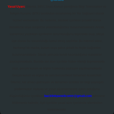
Yasal Uyarı:
Sitemiz, 5651 Sayılı Kanun gereğince Bilgi Teknolojileri ve
İletişim Kurumu (BTK) tarafından onaylanmış bir Yer Sağlayıcı olarak
hizmet vermektedir. Bu nedenle, sitedeki içerikleri proaktif olarak
denetleme veya araştırma yükümlülüğümüz bulunmamaktadır. Ancak,
üyelerimiz yazdıkları içeriklerin sorumluluğunu taşımakta olup, siteye
üye olarak bu sorumluluğu kabul etmiş sayılırlar. Bu internet sitesi,
herhangi bir marka, kurum veya şahıs şirketi ile hiçbir bağlantısı
bulunmamaktadır. Sitede yalnızca kendi hazırladığımız makaleler
paylaşılmaktadır. Burada yer alan içerikler haber niteliği taşımamakta
olup, gerçek kurum ve kişiler hakkında paylaşım yapılmamaktadır.
Gerçek kurum ve kişiler ile isim benzerlikleri tamamen tesadüfidir.
Sitemiz, kar amacı gütmeyen ve tamamen ücretsiz bir bilgi paylaşım
platformudur. Hukuka ve yasal düzenlemelere aykırı olduğunu
düşündüğünüz içerikleri,
backlinkpanelicomtr@gmail.com
adresine
bildirmeniz halinde, ilgili içerikler yasal süre içerisinde sitemizden
kaldırılacaktır.