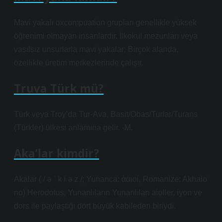
Mavi yakalı oxcompuation grupları genellikle yüksek
öğrenimi olmayan insanlardır. İlkokul mezunları veya
vasıfsız unsurlarla mavi yakalar; Birçok alanda,
özellikle üretim merkezlerinde çalışır.
Truva Türk mü?
Türk veya Troy’da Tur-Ava, Basit/Obas/Turlar/Turans
(Türkler) ülkesi anlamına gelir. -M.
Aka’lar kimdir?
Akalar ( / ə ˈ k i ə z /; Yunanca: ἀαιοί, Romanize: Akhaio
no) Herodotus, Yunanlıların Yunanlıları aioller, iyon ve
dors ile paylaştığı dört büyük kabileden biriydi.