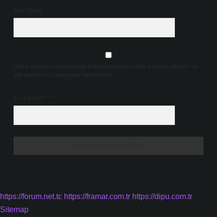
Web Sitesi
Daha sonraki yorumlarımda kullanılması için adım, e-posta adresim ve
site adresim bu tarayıcıya kaydedilsin.
6 + 2 kaçtır?
*
https://forum.net.tc
https://framar.com.tr
https://dipu.com.tr
Sitemap