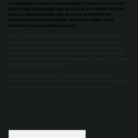
hazırladığımız makaleler paylaşılmaktadır. Burada yer alan içerikler
haber niteliği taşımamakta olup, gerçek kurum ve kişiler hakkında
paylaşım yapılmamaktadır. Gerçek kurum ve kişiler ile isim
benzerlikleri tamamen tesadüfidir. Sitemizdeki bilgiler taslak
halindedir ve tavsiye niteliği taşımazlar.
Sitemiz, 5651 Sayılı Kanun gereğince Bilgi Teknolojileri ve İletişim
Kurumu (BTK) tarafından onaylanmış bir Yer Sağlayıcı olarak hizmet
vermektedir. Bu nedenle, sitedeki içerikleri proaktif olarak denetleme
veya araştırma yükümlülüğümüz bulunmamaktadır. Ancak, üyelerimiz
yazdıkları içeriklerin sorumluluğunu taşımakta olup, siteye üye olarak bu
sorumluluğu kabul etmiş sayılırlar.
Hukuka ve yasal düzenlemelere aykırı olduğunu düşündüğünüz
içerikleri,
backlinkpanelicomtr@gmail.com
adresine bildirmeniz halinde,
ilgili içerikler yasal süre içerisinde sitemizden kaldırılacaktır.
Arama