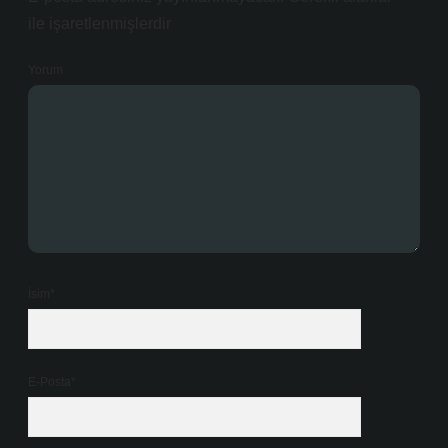
ile işaretlenmişlerdir
Yorum
İsim*
E-Posta*