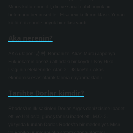
Minos kültürünün dil, din ve sanat dahil büyük bir
bölümünü benimsediler. Efsanevi kültürün klasik Yunan
kültürü üzerinde büyük bir etkisi vardır.
Aka nerenin?
AKA (Japon: 赤村, Romanize: Alias-Mura) Japonya
Fukuoka’nın önsözü altındaki bir köydür. Köy Hiko
Dağı’nın eteklerinde. Alan 31.98 km²’dir. Akas
ekonomisi esas olarak tarıma dayanmaktadır.
Tarihte Dorlar kimdir?
Rhodes’un ilk sakinleri Dorlar, Argos denizcisine ibadet
etti ve Helios’a, güneş tanrısı ibadet etti. M.Ö. 3.
yüzyılda kurulan Dorlar. Rodos’ta bir medeniyet. Mısır
ve Fenike ürünlerini alıp satarak zenginleştiler.