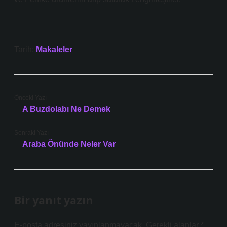
Tarih:
Makaleler
Önceki Yazı
A Buzdolabı Ne Demek
Sonraki Yazı
Araba Önünde Neler Var
Bir yanıt yazın
E-posta adresiniz yayınlanmayacak.
Gerekli alanlar
*