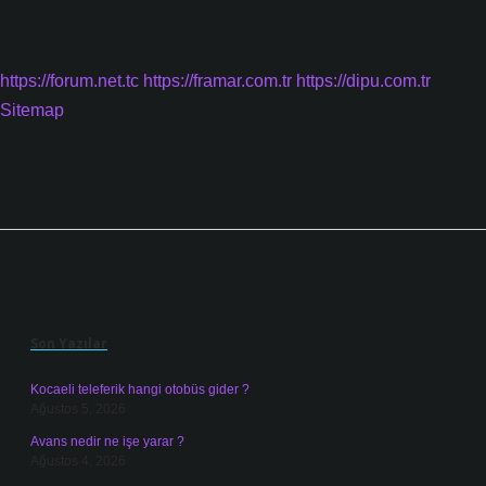
https://forum.net.tc
https://framar.com.tr
https://dipu.com.tr
Sitemap
Sidebar
Son Yazılar
Kocaeli teleferik hangi otobüs gider ?
Ağustos 5, 2026
Avans nedir ne işe yarar ?
Ağustos 4, 2026