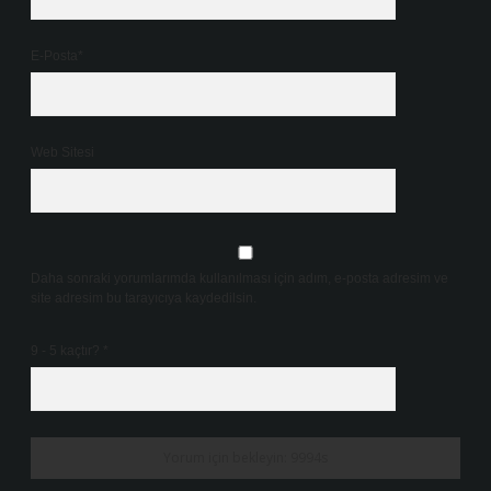
E-Posta*
Web Sitesi
Daha sonraki yorumlarımda kullanılması için adım, e-posta adresim ve
site adresim bu tarayıcıya kaydedilsin.
9 - 5 kaçtır?
*