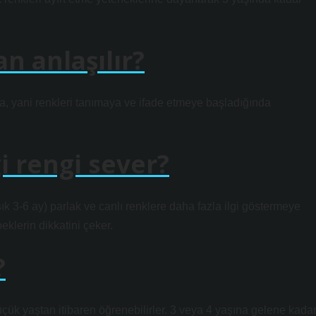
n anlaşılır?
, yani renkleri tanımaya ve ifade etmeye başladığında
i rengi sever?
k 3-6 ay) parlak ve canlı renklere daha fazla ilgi göstermeye
beklerin dikkatini çeker.
?
 küçük yaştan itibaren öğrenebilirler. 3 veya 4 yaşına gelene kada