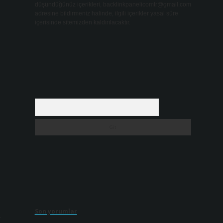
düşündüğünüz içerikleri,
backlinkpanelicomtr@gmail.com
adresine bildirmeniz halinde, ilgili içerikler yasal süre
içerisinde sitemizden kaldırılacaktır.
Arama
Son yorumlar
r