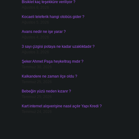
Bisiklet kaç teşekküre veriliyor ?
Ağustos 6, 2026
Kocaeli teleferik hangi otobüs gider ?
Ağustos 5, 2026
Avans nedir ne işe yarar ?
Ağustos 4, 2026
3 sayı çizgisi potaya ne kadar uzaklıktadır ?
Ağustos 3, 2026
Şeker Ahmet Paşa heykeltraş mıdır ?
Temmuz 30, 2026
Kalkandere ne zaman ilçe oldu ?
Temmuz 25, 2026
Bebeğin yüzü neden kızarır ?
Temmuz 25, 2026
Kart internet alışverişine nasıl açılır Yapı Kredi ?
Temmuz 24, 2026