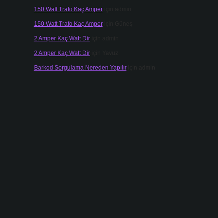
150 Watt Trafo Kaç Amper
için
admin
150 Watt Trafo Kaç Amper
için
Güneş
2 Amper Kaç Watt Dir
için
admin
2 Amper Kaç Watt Dir
için
Yavuz
Barkod Sorgulama Nereden Yapılır
için
admin