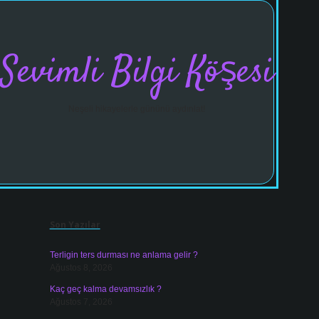
Sevimli Bilgi Köşesi
Neşeli hikayelerle gününü aydınlat!
Sidebar
vdcasinogi
Son Yazılar
Terligin ters durması ne anlama gelir ?
Ağustos 8, 2026
Kaç geç kalma devamsızlık ?
Ağustos 7, 2026