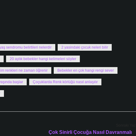
yaş sendromu belirtileri nelerdir
2 yasindaki çocuk neleri bilir
20 aylık bebekler hangi kelimeleri söyler
m renkleri ne zaman öğrenir
Bebekler en çok hangi rengi sever
yaşında başlar
Çoçuklarda Renk körlüğü nasıl anlaşılır
r
Sonraki Yaz
Çok Sinirli Çocuğa Nasıl Davranmalı