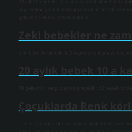
20 aylık bir bebek 1-2 kelime konuşabilir ve basit cüml
veya kelime grupları bebeğin sorunsuz bir şekilde konuş
gelişimine olumlu katkıda bulunur.
Zeki bebekler ne za
Zeki bebekler genellikle 2 yaşında konuşmaya başlarla
20 aylık bebek 10 a ka
Dil gelişimi: 4 rengi doğru söyleyebilir, 10 heceli cümlel
Çoçuklarda Renk körlü
Tanı, bir çocuğun kırmızı, mavi ve yeşil renkler arasınd
rutin bir göz muayenesi sırasında renkleri işaret eder