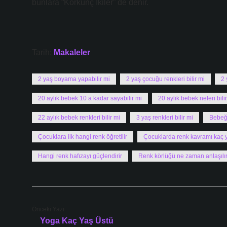
bunlara “Korkunç İkiler” de denir.
Tarih:
Makaleler
2 yaş boyama yapabilir mi
2 yaş çocuğu renkleri bilir mi
2 
20 aylık bebek 10 a kadar sayabilir mi
20 aylık bebek neleri bilir
22 aylık bebek renkleri bilir mi
3 yaş renkleri bilir mi
Bebeği
Çocuklara ilk hangi renk öğretilir
Çocuklarda renk kavramı kaç 
Hangi renk hafızayı güçlendirir
Renk körlüğü ne zaman anlaşılı
Önceki Yazı
Yoga Kaç Yaş Üstü