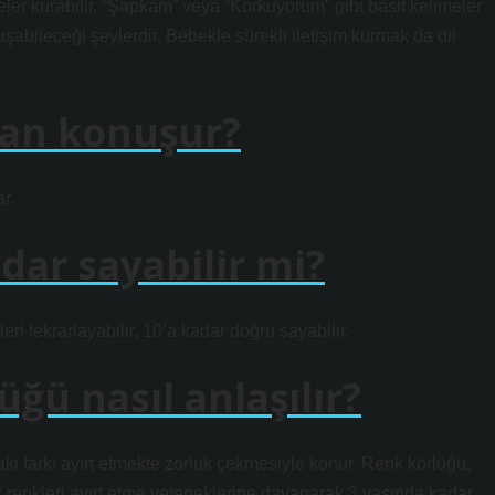
eler kurabilir. “Şapkam” veya “Korkuyorum” gibi basit kelimeler
abileceği şeylerdir. Bebekle sürekli iletişim kurmak da dil
man konuşur?
r.
dar sayabilir mi?
eri tekrarlayabilir, 10’a kadar doğru sayabilir.
ğü nasıl anlaşılır?
aki farkı ayırt etmekte zorluk çekmesiyle konur. Renk körlüğü,
ek renkleri ayırt etme yeteneklerine dayanarak 3 yaşında kadar