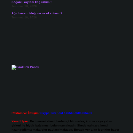
Soğanlı Yaylası kaç rakım ?
Temmuz 18, 2026
Ağır hasar olduğunu nasıl anlarız ?
Temmuz 16, 2026
Reklam ve İletişim:
Skype: live:.cid.575569c608265c69
Yasal Uyarı:
Bu internet sitesi, herhangi bir marka, kurum veya şahıs
şirketi ile hiçbir bağlantısı bulunmamaktadır. Sitede yalnızca kendi
hazırladığımız makaleler paylaşılmaktadır. Burada yer alan içerikler haber