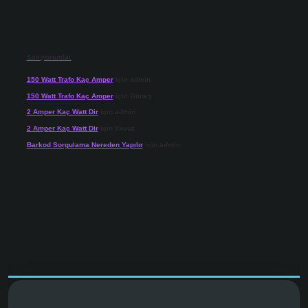
Son yorumlar
150 Watt Trafo Kaç Amper
için
admin
150 Watt Trafo Kaç Amper
için
Güneş
2 Amper Kaç Watt Dir
için
admin
2 Amper Kaç Watt Dir
için
Yavuz
Barkod Sorgulama Nereden Yapılır
için
admin
net