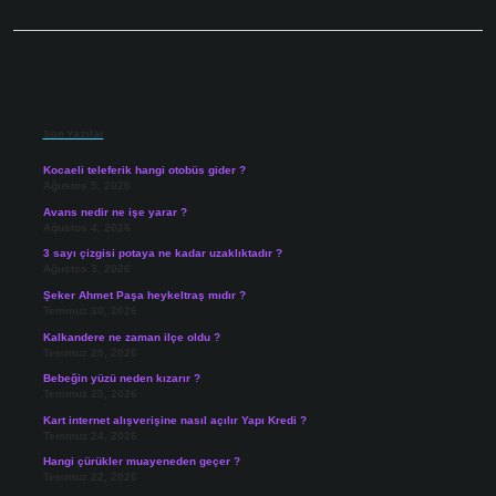
Sidebar
Son Yazılar
Kocaeli teleferik hangi otobüs gider ?
Ağustos 5, 2026
Avans nedir ne işe yarar ?
Ağustos 4, 2026
3 sayı çizgisi potaya ne kadar uzaklıktadır ?
Ağustos 3, 2026
Şeker Ahmet Paşa heykeltraş mıdır ?
Temmuz 30, 2026
Kalkandere ne zaman ilçe oldu ?
Temmuz 25, 2026
Bebeğin yüzü neden kızarır ?
Temmuz 25, 2026
Kart internet alışverişine nasıl açılır Yapı Kredi ?
Temmuz 24, 2026
Hangi çürükler muayeneden geçer ?
Temmuz 22, 2026