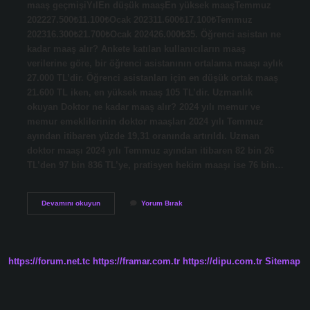
maaş geçmişiYılEn düşük maaşEn yüksek maaşTemmuz
202227.500₺11.100₺Ocak 202311.600₺17.100₺Temmuz
202316.300₺21.700₺Ocak 202426.000₺35. Öğrenci asistan ne
kadar maaş alır? Ankete katılan kullanıcıların maaş
verilerine göre, bir öğrenci asistanının ortalama maaşı aylık
27.000 TL’dir. Öğrenci asistanları için en düşük ortak maaş
21.600 TL iken, en yüksek maaş 105 TL’dir. Uzmanlık
okuyan Doktor ne kadar maaş alır? 2024 yılı memur ve
memur emeklilerinin doktor maaşları 2024 yılı Temmuz
ayından itibaren yüzde 19,31 oranında artırıldı. Uzman
doktor maaşı 2024 yılı Temmuz ayından itibaren 82 bin 26
TL’den 97 bin 836 TL’ye, pratisyen hekim maaşı ise 76 bin…
Asistan
Devamını okuyun
Yorum Bırak
Maaşı
Ne
Kadar
2024
https://forum.net.tc
https://framar.com.tr
https://dipu.com.tr
Sitemap