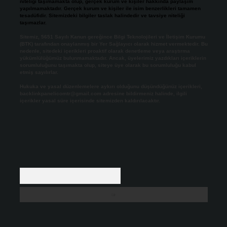
niteliği taşımamakta olup, gerçek kurum ve kişiler hakkında paylaşım
yapılmamaktadır. Gerçek kurum ve kişiler ile isim benzerlikleri tamamen
tesadüfidir. Sitemizdeki bilgiler taslak halindedir ve tavsiye niteliği
taşımazlar.
Sitemiz, 5651 Sayılı Kanun gereğince Bilgi Teknolojileri ve İletişim Kurumu
(BTK) tarafından onaylanmış bir Yer Sağlayıcı olarak hizmet vermektedir. Bu
nedenle, sitedeki içerikleri proaktif olarak denetleme veya araştırma
yükümlülüğümüz bulunmamaktadır. Ancak, üyelerimiz yazdıkları içeriklerin
sorumluluğunu taşımakta olup, siteye üye olarak bu sorumluluğu kabul
etmiş sayılırlar.
Hukuka ve yasal düzenlemelere aykırı olduğunu düşündüğünüz içerikleri,
backlinkpanelicomtr@gmail.com
adresine bildirmeniz halinde, ilgili
içerikler yasal süre içerisinde sitemizden kaldırılacaktır.
Arama