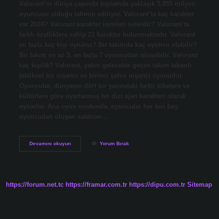
Valorant’ın dünya çapında toplamda yaklaşık 5,855 milyon
oyuncusu olduğu tahmin ediliyor. Valorant’ta kaç karakter
var 2024? Valorant karakter isimleri nelerdir? Valorant’ta
farklı özelliklere sahip 21 karakter bulunmaktadır. Valorant
en fazla kaç kişi oynanır? Bir takımda kaç oyuncu olabilir?
Bir takım en az 5, en fazla 7 oyuncudan oluşabilir. Valorant
kaç kişilik? Valorant, yakın gelecekte geçen takım tabanlı
taktiksel bir nişancı ve birinci şahıs nişancı oyunudur.
Oyuncular, dünyanın dört bir yanındaki farklı ülkelere ve
kültürlere göre uyarlanmış bir dizi ajan karakteri olarak
oynarlar. Ana oyun modunda, oyuncular her biri beş
oyuncudan oluşan saldıran…
Valorant
Devamını okuyun
Yorum Bırak
I
Kaç
Kişi
Oynuyor
2024
https://forum.net.tc
https://framar.com.tr
https://dipu.com.tr
Sitemap