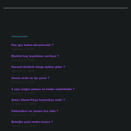
Sidebar
Son Yazılar
Kaç geç kalma devamsızlık ?
Ağustos 7, 2026
Bisiklet kaç teşekküre veriliyor ?
Ağustos 6, 2026
Kocaeli teleferik hangi otobüs gider ?
Ağustos 5, 2026
Avans nedir ne işe yarar ?
Ağustos 4, 2026
3 sayı çizgisi potaya ne kadar uzaklıktadır ?
Ağustos 3, 2026
Şeker Ahmet Paşa heykeltraş mıdır ?
Temmuz 30, 2026
Kalkandere ne zaman ilçe oldu ?
Temmuz 25, 2026
Bebeğin yüzü neden kızarır ?
Temmuz 25, 2026