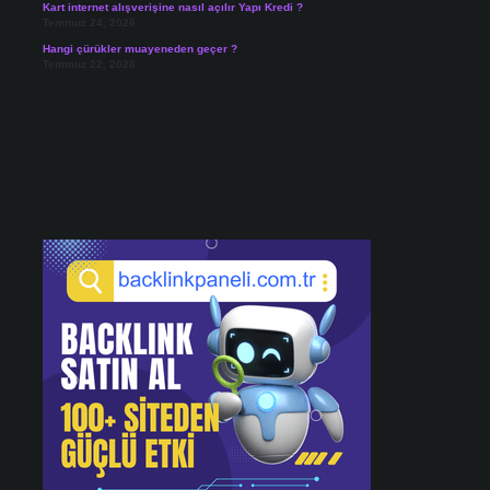
Kart internet alışverişine nasıl açılır Yapı Kredi ?
Temmuz 24, 2026
Hangi çürükler muayeneden geçer ?
Temmuz 22, 2026