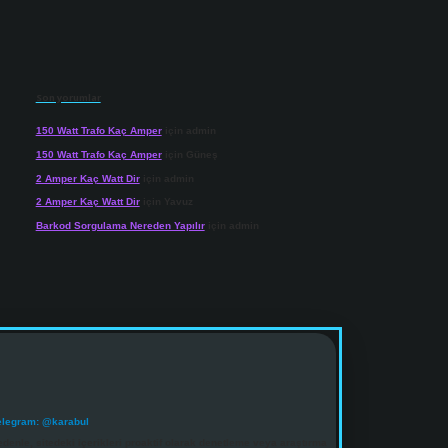
Son yorumlar
150 Watt Trafo Kaç Amper
için
admin
150 Watt Trafo Kaç Amper
için
Güneş
2 Amper Kaç Watt Dir
için
admin
2 Amper Kaç Watt Dir
için
Yavuz
Barkod Sorgulama Nereden Yapılır
için
admin
elegram: @karabul
denle, sitedeki içerikleri proaktif olarak denetleme veya araştırma