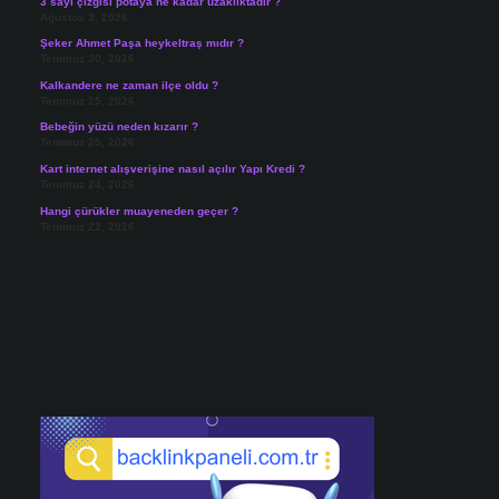
3 sayı çizgisi potaya ne kadar uzaklıktadır ?
Ağustos 3, 2026
Şeker Ahmet Paşa heykeltraş mıdır ?
Temmuz 30, 2026
Kalkandere ne zaman ilçe oldu ?
Temmuz 25, 2026
Bebeğin yüzü neden kızarır ?
Temmuz 25, 2026
Kart internet alışverişine nasıl açılır Yapı Kredi ?
Temmuz 24, 2026
Hangi çürükler muayeneden geçer ?
Temmuz 22, 2026