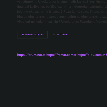
yetiştirmektir. Uluslararası işletme nedir kısaca? Yurt dışınd
finansal faaliyetler, portföy yatırımları, doğrudan yatırımlar v
işletme okuyanlar ne iş yapar? Pazarlama, satış, finans, lojist
ithalat, uluslararası ticaret danışmanlığı ve uluslararası paza
yönetimi ne kadar maaş alır? Uluslararası Pazarlama Yönetic
Uluslararası
Devamını okuyun
14 Yorum
Yönetim
Ne
Demek
https://forum.net.tc
https://framar.com.tr
https://dipu.com.tr