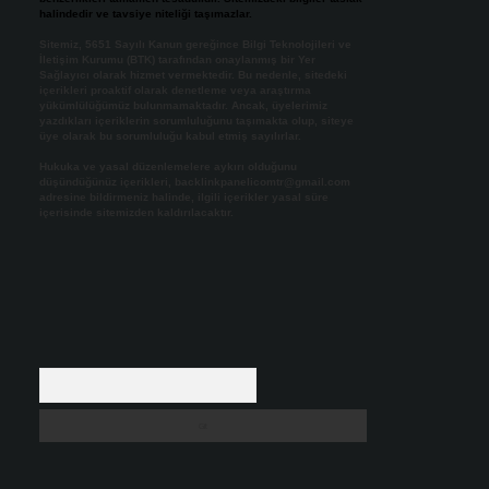
halindedir ve tavsiye niteliği taşımazlar.
Sitemiz, 5651 Sayılı Kanun gereğince Bilgi Teknolojileri ve
İletişim Kurumu (BTK) tarafından onaylanmış bir Yer
Sağlayıcı olarak hizmet vermektedir. Bu nedenle, sitedeki
içerikleri proaktif olarak denetleme veya araştırma
yükümlülüğümüz bulunmamaktadır. Ancak, üyelerimiz
yazdıkları içeriklerin sorumluluğunu taşımakta olup, siteye
üye olarak bu sorumluluğu kabul etmiş sayılırlar.
Hukuka ve yasal düzenlemelere aykırı olduğunu
düşündüğünüz içerikleri,
backlinkpanelicomtr@gmail.com
adresine bildirmeniz halinde, ilgili içerikler yasal süre
içerisinde sitemizden kaldırılacaktır.
Arama