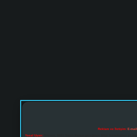
Reklam ve İletişim:
E-mai
Yasal Uyarı:
Sitemiz, 5651 Sayılı Kanun gereğince Bilgi Teknolojileri ve İl