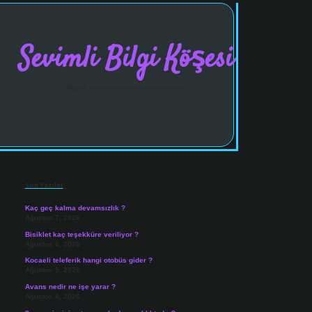
Sevimli Bilgi Köşesi
Neşeli hikayelerle gününü aydınlat!
Sidebar
vdcasinogir.net
Son Yazılar
Kaç geç kalma devamsızlık ?
Ağustos 7, 2026
Bisiklet kaç teşekküre veriliyor ?
Ağustos 6, 2026
Kocaeli teleferik hangi otobüs gider ?
Ağustos 5, 2026
Avans nedir ne işe yarar ?
Ağustos 4, 2026