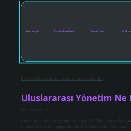
Anasayfa
Gizlilik Politikası
Yasal Uyarı
Hakkım
Etiket:
Uluslararası ilişkiler maaşı ne kadar
Uluslararası Yönetim Ne
Tarih: Ekim 12, 2024
Uluslararası işletme yönetimi ne demek? Uluslararası İşlet
uluslararası ticaret yapan büyük ve küçük işletmelere finans