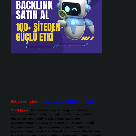
Reklam ve İletişim:
Skype: live:.cid.575569c608265c69
Yasal Uyarı:
Bu internet sitesi, herhangi bir marka, kurum
veya şahıs şirketi ile hiçbir bağlantısı bulunmamaktadır.
Sitede yalnızca kendi hazırladığımız makaleler
paylaşılmaktadır. Burada yer alan içerikler haber niteliği
taşımamakta olup, gerçek kurum ve kişiler hakkında
paylaşım yapılmamaktadır. Gerçek kurum ve kişiler ile isim
benzerlikleri tamamen tesadüfidir. Sitemizdeki bilgiler taslak