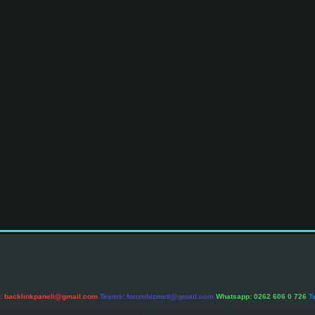
l:
backlinkpaneli@gmail.com
Teams:
forumhizmeti@gmail.com
Whatsapp: 0262 606 0 726
T
etişim Kurumu (BTK) tarafından onaylanmış bir Yer Sağlayıcı olarak hizmet vermektedir. Bu ne