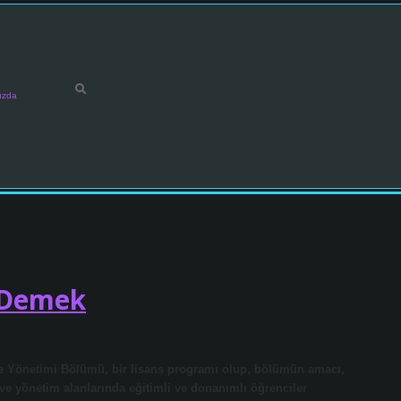
ızda
 Demek
me Yönetimi Bölümü, bir lisans programı olup, bölümün amacı,
 ve yönetim alanlarında eğitimli ve donanımlı öğrenciler