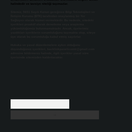
halindedir ve tavsiye niteliği taşımazlar.
Sitemiz, 5651 Sayılı Kanun gereğince Bilgi Teknolojileri ve
İletişim Kurumu (BTK) tarafından onaylanmış bir Yer
Sağlayıcı olarak hizmet vermektedir. Bu nedenle, sitedeki
içerikleri proaktif olarak denetleme veya araştırma
yükümlülüğümüz bulunmamaktadır. Ancak, üyelerimiz
yazdıkları içeriklerin sorumluluğunu taşımakta olup, siteye
üye olarak bu sorumluluğu kabul etmiş sayılırlar.
Hukuka ve yasal düzenlemelere aykırı olduğunu
düşündüğünüz içerikleri,
backlinkpanelicomtr@gmail.com
adresine bildirmeniz halinde, ilgili içerikler yasal süre
içerisinde sitemizden kaldırılacaktır.
Arama