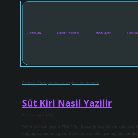
Anasayfa
Gizlilik Politikası
Yasal Uyarı
Hakkım
Etiket:
Türkçenin süt dişleri ne demek
Süt Kiri Nasil Yazilir
Tarih: Kasım 8, 2024
Süt dişi nasıl yazılır TDK? Bu, bebeğin beş ila altı aylıkken
düştüğü anlamına gelir. Bu kelime sıklıkla yanlışlıkla süt dişi