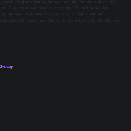
 yazılır. Doğru kullanımı Amme olmalıdır. Yer altı nasıl yazılır?
Sıra dışı anlamına gelir, tam tersine. Bu kelime sıklıkla
und olmalıdır. Kurabiye nasıl yazılır TDK? Yemek isimleri:
rdudağı (tatlı), tavukgöğsü (tatlı), vezirparmağı (tatlı), bülbülyuvası
Sitemap