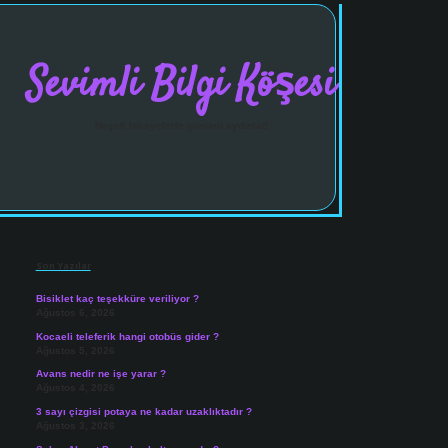
Sevimli Bilgi Köşesi
Neşeli hikayelerle gününü aydınlat!
Sidebar
vdcasinogir.net
Son Yazılar
Bisiklet kaç teşekküre veriliyor ?
Ağustos 6, 2026
Kocaeli teleferik hangi otobüs gider ?
Ağustos 5, 2026
Avans nedir ne işe yarar ?
Ağustos 4, 2026
3 sayı çizgisi potaya ne kadar uzaklıktadır ?
Ağustos 3, 2026