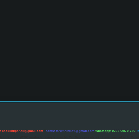
l:
backlinkpaneli@gmail.com
Teams:
forumhizmeti@gmail.com
Whatsapp: 0262 606 0 726
T
etişim Kurumu (BTK) tarafından onaylanmış bir Yer Sağlayıcı olarak hizmet vermektedir. Bu ne