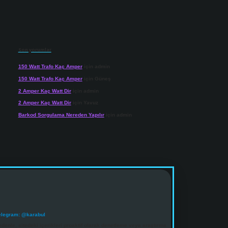
Son yorumlar
150 Watt Trafo Kaç Amper
için
admin
150 Watt Trafo Kaç Amper
için
Güneş
2 Amper Kaç Watt Dir
için
admin
2 Amper Kaç Watt Dir
için
Yavuz
Barkod Sorgulama Nereden Yapılır
için
admin
elegram: @karabul
denle, sitedeki içerikleri proaktif olarak denetleme veya araştırma