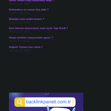
Şeker Ahmet Paşa heykeltraş mıdır ?
Temmuz 30, 2026
Kalkandere ne zaman ilçe oldu ?
Temmuz 25, 2026
Bebeğin yüzü neden kızarır ?
Temmuz 25, 2026
Kart internet alışverişine nasıl açılır Yapı Kredi ?
Temmuz 24, 2026
Hangi çürükler muayeneden geçer ?
Temmuz 22, 2026
Soğanlı Yaylası kaç rakım ?
Temmuz 18, 2026