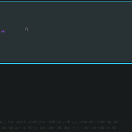
ızda
 diş çıkarmaya başladığı ve dişlerin yedi yaş civarında kendiliğinden
 olarak yazılır. Doğru kullanım süt dişleri şeklinde olmalıdır. Süt