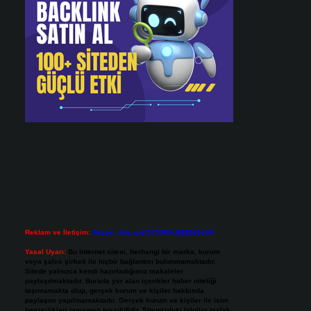
Reklam ve İletişim:
Skype: live:.cid.575569c608265c69
Yasal Uyarı:
Bu internet sitesi, herhangi bir marka, kurum
veya şahıs şirketi ile hiçbir bağlantısı bulunmamaktadır.
Sitede yalnızca kendi hazırladığımız makaleler
paylaşılmaktadır. Burada yer alan içerikler haber niteliği
taşımamakta olup, gerçek kurum ve kişiler hakkında
paylaşım yapılmamaktadır. Gerçek kurum ve kişiler ile isim
benzerlikleri tamamen tesadüfidir. Sitemizdeki bilgiler taslak