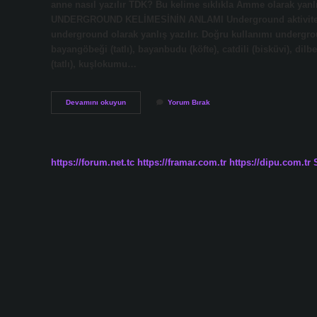
anne nasıl yazılır TDK? Bu kelime sıklıkla Amme olarak yanlış
UNDERGROUND KELİMESİNİN ANLAMI Underground aktiviteleri. 
underground olarak yanlış yazılır. Doğru kullanımı undergro
bayangöbeği (tatlı), bayanbudu (köfte), catdili (bisküvi), dilbe
(tatlı), kuşlokumu…
Süt
Devamını okuyun
Yorum Bırak
Kiri
Nasil
Yazilir
https://forum.net.tc
https://framar.com.tr
https://dipu.com.tr