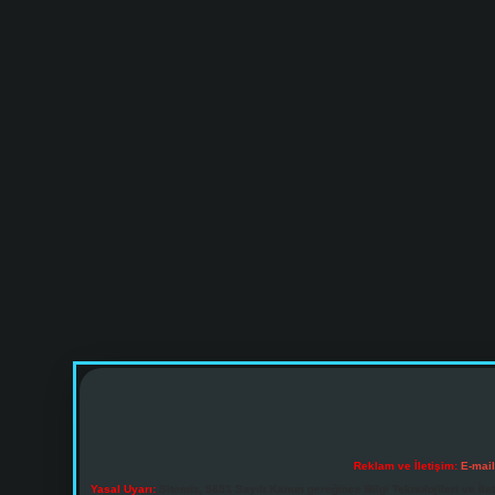
Reklam ve İletişim:
E-mai
Yasal Uyarı:
Sitemiz, 5651 Sayılı Kanun gereğince Bilgi Teknolojileri ve İl