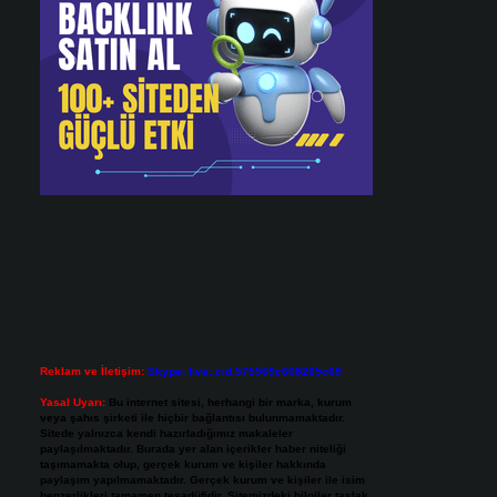
Reklam ve İletişim:
Skype: live:.cid.575569c608265c69
Yasal Uyarı:
Bu internet sitesi, herhangi bir marka, kurum
veya şahıs şirketi ile hiçbir bağlantısı bulunmamaktadır.
Sitede yalnızca kendi hazırladığımız makaleler
paylaşılmaktadır. Burada yer alan içerikler haber niteliği
taşımamakta olup, gerçek kurum ve kişiler hakkında
paylaşım yapılmamaktadır. Gerçek kurum ve kişiler ile isim
benzerlikleri tamamen tesadüfidir. Sitemizdeki bilgiler taslak