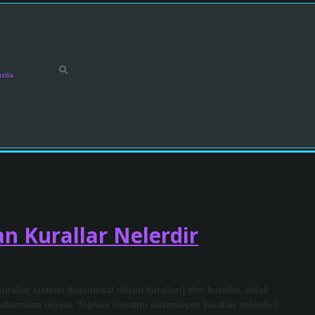
ızda
n Kurallar Nelerdir
allar sistemi (toplumsal düzen kuralları) dini kurallar, ahlak
urallarından oluşur. Toplum hayatını düzenleyen kurallar nelerdir?