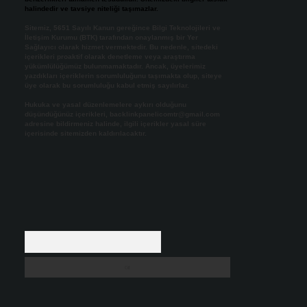
halindedir ve tavsiye niteliği taşımazlar.
Sitemiz, 5651 Sayılı Kanun gereğince Bilgi Teknolojileri ve
İletişim Kurumu (BTK) tarafından onaylanmış bir Yer
Sağlayıcı olarak hizmet vermektedir. Bu nedenle, sitedeki
içerikleri proaktif olarak denetleme veya araştırma
yükümlülüğümüz bulunmamaktadır. Ancak, üyelerimiz
yazdıkları içeriklerin sorumluluğunu taşımakta olup, siteye
üye olarak bu sorumluluğu kabul etmiş sayılırlar.
Hukuka ve yasal düzenlemelere aykırı olduğunu
düşündüğünüz içerikleri,
backlinkpanelicomtr@gmail.com
adresine bildirmeniz halinde, ilgili içerikler yasal süre
içerisinde sitemizden kaldırılacaktır.
Arama