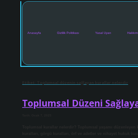
Anasayfa
Gizlilik Politikası
Yasal Uyarı
Hakkım
Etiket:
Toplumsal düzenin sağlayan kurallar nelerdir
Toplumsal Düzeni Sağlaya
Tarih: Ocak 7, 2025
Toplumsal kurallar nelerdir? Toplumsal yaşamı düzenleyen kur
kuralları, görgü kuralları, örf ve adetler ve nihayet hukuk k