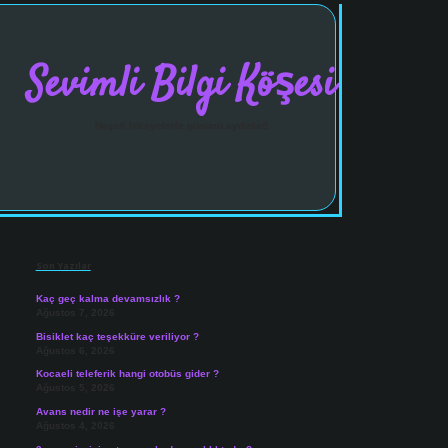
Sevimli Bilgi Köşesi
Neşeli hikayelerle gününü aydınlat!
Sidebar
vdcasinogir.net
Son Yazılar
Kaç geç kalma devamsızlık ?
Ağustos 7, 2026
Bisiklet kaç teşekküre veriliyor ?
Ağustos 6, 2026
Kocaeli teleferik hangi otobüs gider ?
Ağustos 5, 2026
Avans nedir ne işe yarar ?
Ağustos 4, 2026