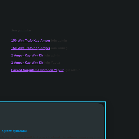
Son yorumlar
150 Watt Trafo Kaç Amper
için
admin
150 Watt Trafo Kaç Amper
için
Güneş
2 Amper Kaç Watt Dir
için
admin
2 Amper Kaç Watt Dir
için
Yavuz
Barkod Sorgulama Nereden Yapılır
için
admin
elegram: @karabul
denle, sitedeki içerikleri proaktif olarak denetleme veya araştırma