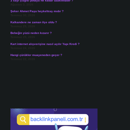
3 sayı çizgisi potaya ne kadar uzaklıktadır ?
Ağustos 3, 2026
Şeker Ahmet Paşa heykeltraş mıdır ?
Temmuz 30, 2026
Kalkandere ne zaman ilçe oldu ?
Temmuz 25, 2026
Bebeğin yüzü neden kızarır ?
Temmuz 25, 2026
Kart internet alışverişine nasıl açılır Yapı Kredi ?
Temmuz 24, 2026
Hangi çürükler muayeneden geçer ?
Temmuz 22, 2026