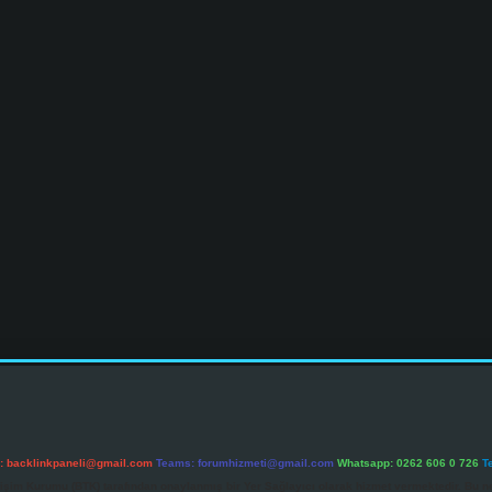
l:
backlinkpaneli@gmail.com
Teams:
forumhizmeti@gmail.com
Whatsapp: 0262 606 0 726
T
etişim Kurumu (BTK) tarafından onaylanmış bir Yer Sağlayıcı olarak hizmet vermektedir. Bu ne