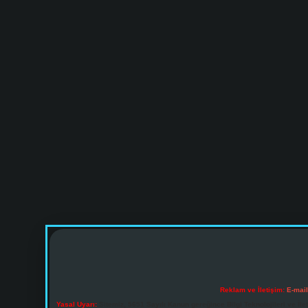
Reklam ve İletişim:
E-mai
Yasal Uyarı:
Sitemiz, 5651 Sayılı Kanun gereğince Bilgi Teknolojileri ve İl