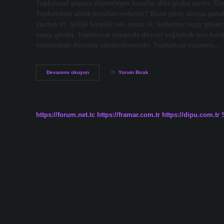
Toplumsal yaşamı düzenleyen kurallar dört gruba ayrılır: Dini 
Toplumdaki ahlak kuralları nelerdir? Buna göre, dünya geneli
yardım et, iyiliğe karşılık ver, cesur ol, üstlerine saygı göst
saygı göster. Toplumsal yaşamda düzeni sağlamak için kural
toplumdaki düzenin sürdürülmesidir. Toplumsal yaşamın…
Toplumsal
Devamını okuyun
Yorum Bırak
Düzeni
Sağlayan
Kurallar
Nelerdir
https://forum.net.tc
https://framar.com.tr
https://dipu.com.tr