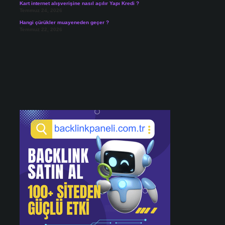
Kart internet alışverişine nasıl açılır Yapı Kredi ?
Temmuz 24, 2026
Hangi çürükler muayeneden geçer ?
Temmuz 22, 2026