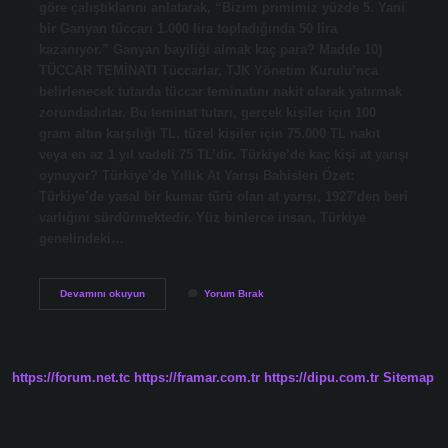
göre çalıştıklarını anlatarak, “Bizim primimiz yüzde 5. Yani
bir Ganyan tüccarı 1.000 lira topladığında 50 lira
kazanıyor.” Ganyan bayiliği almak kaç para? Madde 10)
TÜCCAR TEMİNATI Tüccarlar, TJK Yönetim Kurulu’nca
belirlenecek tutarda tüccar teminatını nakit olarak yatırmak
zorundadırlar. Bu teminat tutarı, gerçek kişiler için 100
gram altın karşılığı TL, tüzel kişiler için 75.000 TL nakit
veya en az 1 yıl vadeli 75 TL’dir. Türkiye’de kaç kişi at yarışı
oynuyor? Türkiye’de Yıllık At Yarışı Bahisleri Özet:
Türkiye’de yasal bir kumar türü olan at yarışı, 1927’den beri
varlığını sürdürmektedir. Yüz binlerce insan, Türkiye
genelindeki…
Türkiyede
Devamını okuyun
Yorum Bırak
Kaç
Tane
Ganyan
Bayi
https://forum.net.tc
https://framar.com.tr
https://dipu.com.tr
Sitemap