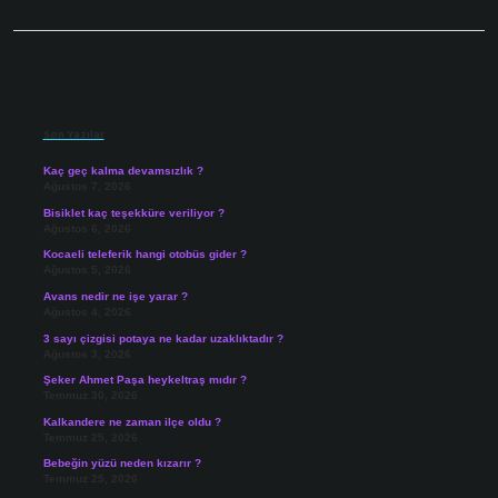
Sidebar
Son Yazılar
Kaç geç kalma devamsızlık ?
Ağustos 7, 2026
Bisiklet kaç teşekküre veriliyor ?
Ağustos 6, 2026
Kocaeli teleferik hangi otobüs gider ?
Ağustos 5, 2026
Avans nedir ne işe yarar ?
Ağustos 4, 2026
3 sayı çizgisi potaya ne kadar uzaklıktadır ?
Ağustos 3, 2026
Şeker Ahmet Paşa heykeltraş mıdır ?
Temmuz 30, 2026
Kalkandere ne zaman ilçe oldu ?
Temmuz 25, 2026
Bebeğin yüzü neden kızarır ?
Temmuz 25, 2026