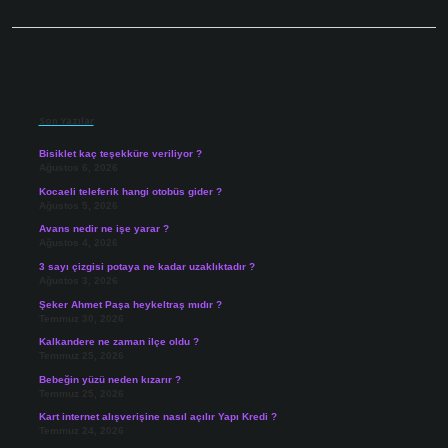
Sidebar
Son Yazılar
Bisiklet kaç teşekküre veriliyor ?
Ağustos 6, 2026
Kocaeli teleferik hangi otobüs gider ?
Ağustos 5, 2026
Avans nedir ne işe yarar ?
Ağustos 4, 2026
3 sayı çizgisi potaya ne kadar uzaklıktadır ?
Ağustos 3, 2026
Şeker Ahmet Paşa heykeltraş mıdır ?
Temmuz 30, 2026
Kalkandere ne zaman ilçe oldu ?
Temmuz 25, 2026
Bebeğin yüzü neden kızarır ?
Temmuz 25, 2026
Kart internet alışverişine nasıl açılır Yapı Kredi ?
Temmuz 24, 2026