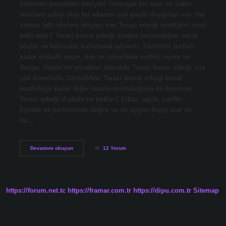
kadınları gerçekten seviyor! Yumuşak bir sese ve sakin
tavırlara sahip olan bu adamın çok güçlü duyguları var. Her
zaman tatlı sözlere ihtiyacı var. Terazi erkeği sevdiğini nasıl
belli eder? Terazi burcu erkeği sizden hoşlandığını nazik
sözler ve kelimeler kullanarak gösterir. Sözlerini jestleri
kadar dikkatli seçer. Aşk ve cinsellikte eşitlik, uyum ve
denge, Venüs’ün yönetimi altındaki Terazi burcu erkeği için
çok önemlidir. Cinsellikte, Terazi burcu erkeği kendi
mutluluğu kadar diğer tarafın mutluluğunu da önemser.
Terazi erkeği ilişkide ne bekler? Kibar, nazik, zariftir.
Eşinde ve partnerinde doğru ve en uygun kişiyi arar ve
bu…
Terazi
Devamını okuyun
12 Yorum
Erkeği
Nasıl
Özler
https://forum.net.tc
https://framar.com.tr
https://dipu.com.tr
Sitemap