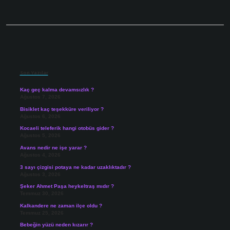
Sidebar
Son Yazılar
Kaç geç kalma devamsızlık ?
Ağustos 7, 2026
Bisiklet kaç teşekküre veriliyor ?
Ağustos 6, 2026
Kocaeli teleferik hangi otobüs gider ?
Ağustos 5, 2026
Avans nedir ne işe yarar ?
Ağustos 4, 2026
3 sayı çizgisi potaya ne kadar uzaklıktadır ?
Ağustos 3, 2026
Şeker Ahmet Paşa heykeltraş mıdır ?
Temmuz 30, 2026
Kalkandere ne zaman ilçe oldu ?
Temmuz 25, 2026
Bebeğin yüzü neden kızarır ?