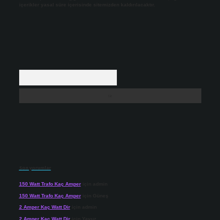
içerikler yasal süre içerisinde sitemizden kaldırılacaktır.
Arama
Son yorumlar
150 Watt Trafo Kaç Amper
için
admin
150 Watt Trafo Kaç Amper
için
Güneş
2 Amper Kaç Watt Dir
için
admin
2 Amper Kaç Watt Dir
için
Yavuz