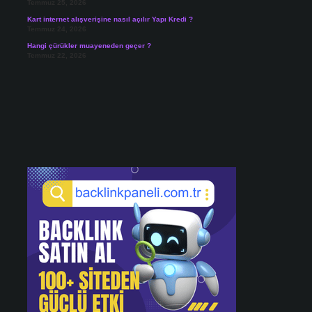
Temmuz 25, 2026
Kart internet alışverişine nasıl açılır Yapı Kredi ?
Temmuz 24, 2026
Hangi çürükler muayeneden geçer ?
Temmuz 22, 2026