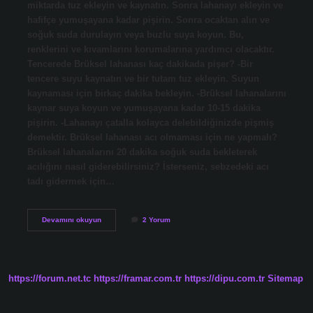
miktarda tuz ekleyin ve kaynatın. Sonra lahanayı ekleyin ve
hafifçe yumuşayana kadar pişirin. Sonra ocaktan alın ve
soğuk suda durulayın veya buzlu suya koyun. Bu,
renklerini ve kıvamlarını korumalarına yardımcı olacaktır.
Tencerede Brüksel lahanası kaç dakikada pişer? -Bir
tencere suyu kaynatın ve bir tutam tuz ekleyin. Suyun
kaynaması için birkaç dakika bekleyin. -Brüksel lahanalarını
kaynar suya koyun ve yumuşayana kadar 10-15 dakika
pişirin. -Lahanayı çatalla kolayca delebildiğinizde pişmiş
demektir. Brüksel lahanası acı olmaması için ne yapmalı?
Brüksel lahanalarını 20 dakika soğuk suda bekleterek
acılığını nasıl giderebilirsiniz? İsterseniz, sebzedeki acı
tadı gidermek için…
Brüksel
Devamını okuyun
2 Yorum
Lahanası
Ne
Kadar
Sürede
Haşlanır
https://forum.net.tc
https://framar.com.tr
https://dipu.com.tr
Sitemap