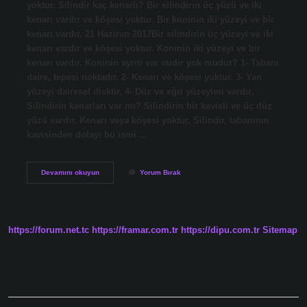
yoktur. Silindir kaç kenarlı? Bir silindirin üç yüzü ve iki
kenarı vardır ve köşesi yoktur. Bir koninin iki yüzeyi ve bir
kenarı vardır. 21 Haziran 2017Bir silindirin üç yüzeyi ve iki
kenarı vardır ve köşesi yoktur. Koninin iki yüzeyi ve bir
kenarı vardır. Koninin ayrıtı var mıdır yok mudur? 1- Tabanı
daire, tepesi noktadır. 2- Kenarı ve köşesi yoktur. 3- Yan
yüzeyi dairesel disktir. 4- Düz ve eğri yüzeyleri vardır.
Silindirin kenarları var mı? Silindirin bir kavisli ve üç düz
yüzü vardır. Kenarı veya köşesi yoktur. Silindir, tabanının
kavisinden dolayı bu ismi…
Silindirin
Devamını okuyun
Yorum Bırak
Ayrıtı
Var
Mıdır
Yok
Mudur
https://forum.net.tc
https://framar.com.tr
https://dipu.com.tr
Sitemap