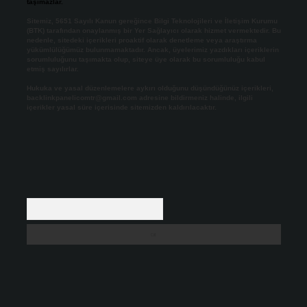
taşımazlar.
Sitemiz, 5651 Sayılı Kanun gereğince Bilgi Teknolojileri ve İletişim Kurumu
(BTK) tarafından onaylanmış bir Yer Sağlayıcı olarak hizmet vermektedir. Bu
nedenle, sitedeki içerikleri proaktif olarak denetleme veya araştırma
yükümlülüğümüz bulunmamaktadır. Ancak, üyelerimiz yazdıkları içeriklerin
sorumluluğunu taşımakta olup, siteye üye olarak bu sorumluluğu kabul
etmiş sayılırlar.
Hukuka ve yasal düzenlemelere aykırı olduğunu düşündüğünüz içerikleri,
backlinkpanelicomtr@gmail.com
adresine bildirmeniz halinde, ilgili
içerikler yasal süre içerisinde sitemizden kaldırılacaktır.
Arama