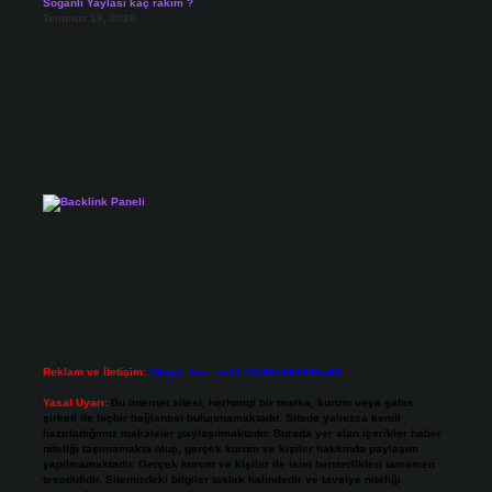
Soğanlı Yaylası kaç rakım ?
Temmuz 18, 2026
Reklam ve İletişim:
Skype: live:.cid.575569c608265c69
Yasal Uyarı:
Bu internet sitesi, herhangi bir marka, kurum veya şahıs
şirketi ile hiçbir bağlantısı bulunmamaktadır. Sitede yalnızca kendi
hazırladığımız makaleler paylaşılmaktadır. Burada yer alan içerikler haber
niteliği taşımamakta olup, gerçek kurum ve kişiler hakkında paylaşım
yapılmamaktadır. Gerçek kurum ve kişiler ile isim benzerlikleri tamamen
tesadüfidir. Sitemizdeki bilgiler taslak halindedir ve tavsiye niteliği