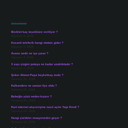
Sidebar
Son Yazılar
Bisiklet kaç teşekküre veriliyor ?
Ağustos 6, 2026
Kocaeli teleferik hangi otobüs gider ?
Ağustos 5, 2026
Avans nedir ne işe yarar ?
Ağustos 4, 2026
3 sayı çizgisi potaya ne kadar uzaklıktadır ?
Ağustos 3, 2026
Şeker Ahmet Paşa heykeltraş mıdır ?
Temmuz 30, 2026
Kalkandere ne zaman ilçe oldu ?
Temmuz 25, 2026
Bebeğin yüzü neden kızarır ?
Temmuz 25, 2026
Kart internet alışverişine nasıl açılır Yapı Kredi ?
Temmuz 24, 2026
Hangi çürükler muayeneden geçer ?
Temmuz 22, 2026