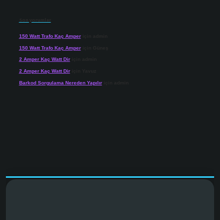
Son yorumlar
150 Watt Trafo Kaç Amper
için
admin
150 Watt Trafo Kaç Amper
için
Güneş
2 Amper Kaç Watt Dir
için
admin
2 Amper Kaç Watt Dir
için
Yavuz
Barkod Sorgulama Nereden Yapılır
için
admin
net